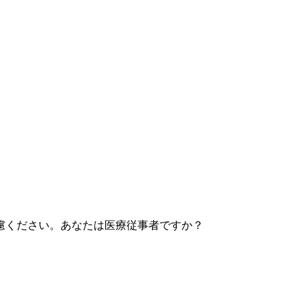
慮ください。あなたは医療従事者ですか？