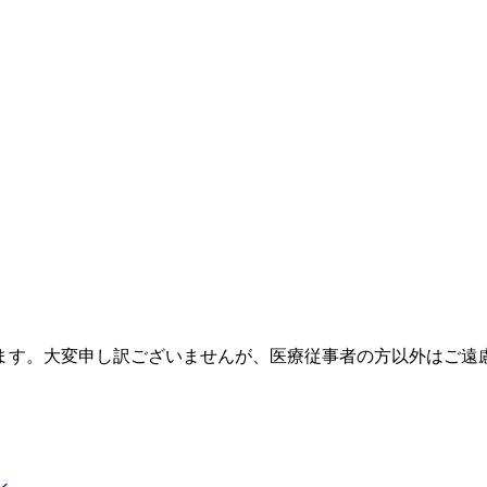
ます。大変申し訳ございませんが、医療従事者の方以外はご遠
ン