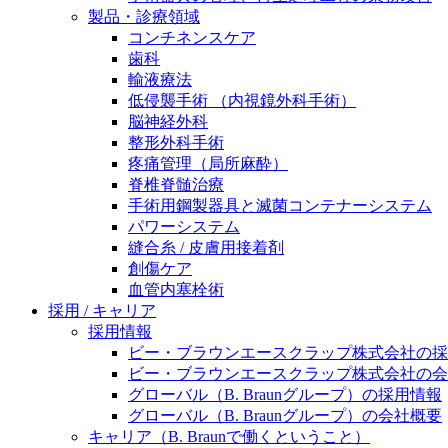
製品・診療領域
ニューススペース
コンチネンスケア
歯科
輸液療法
低侵襲手術 （内視鏡外科手術）
脳神経外科
整形外科手術
疼痛管理（局所麻酔）
脊椎脊髄治療
手術用鋼製器具と滅菌コンテナーシステム
パワーシステム
縫合糸 / 皮膚用接着剤
創傷ケア
血管内塞栓術
採用 / キャリア
採用情報
ビー・ブラウンエースクラップ株式会社の採
ビー・ブラウンエースクラップ株式会社の会
グローバル（B. Braunグループ）の採用情報
グローバル（B. Braunグループ）の会社概要
キャリア（B. Braunで働くということ）