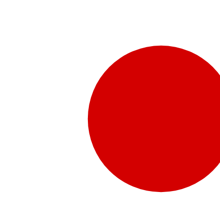
販売代理店さま向け情報​
お問合せ
お問合せ先、価格情報、E-Shopのご案内など販売店さ
お問合せフォームより、ご質問をお送りください。
水頭症について
「水頭症」とはどのような疾患なのでしょう。成人に多