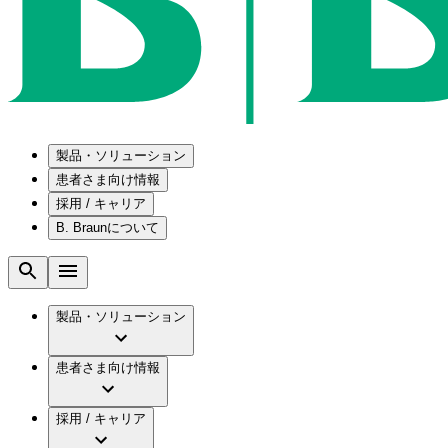
製品・ソリューション
患者さま向け情報
採用 / キャリア
ソリューション
B. Braunについて
疾患・症状
医療機器・医薬品製造の OEMソリューショ
採用情報
メンテナンスプログラム
腰部脊柱管狭窄症について
会社
国内の修理サービスセンター
腰椎椎間板ヘルニアについて
ビー・ブラウンエースクラップ株式会社の採
製品・ソリューション
コンサルティングサービス
膝関節の構造とその疾患
ビー・ブラウンエースクラップ株式会社の会
ひと目でわかるB. Braun
手術器具の管理、再生処理工程の業務改善
水頭症について
グローバル（B. Braunグループ）の採用情報
ビジョンとバリュー
患者さま向け情報
慢性創傷の治癒
グローバル（B. Braunグループ）の会社概要
ブランド
製品・診療領域
アクトリーン ミニ カテ
ビー・ブラウンエースクラップ株式会社につ
キャリア（B. Braunで働くということ）
アクトリーン ハイライト カテ
採用 / キャリア
エースクラップアカデミー
コンチネンスケア
アクトリーン ハイライト カテ チーマン
イノベーション
歯科