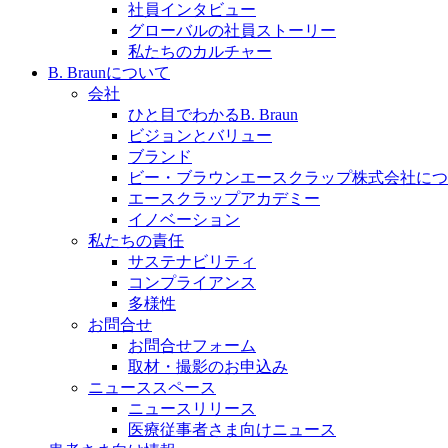
社員インタビュー
採用情報
グローバルの社員ストーリー
ビー・ブラウンエースクラッﾌﾟで新たな可能性を見つ
私たちのカルチャー
B. Braunについて
会社
ひと目でわかるB. Braun
ビジョンとバリュー
ブランド
膝関節の構造とその疾患
ビー・ブラウンエースクラップ株式会社につ
製品ポートフォリオ​
エースクラップアカデミー
身体の中で最も大きい関節である膝関節。日常の生活を
イノベーション
こちらの製品ポートフォリオからも、製品をお探しいた
私たちの責任
サステナビリティ
コンプライアンス
多様性
お問合せ
お問合せフォーム
取材・撮影のお申込み
ニューススペース
ニュースリリース
エースクラップアカデミー
医療従事者さま向けニュース