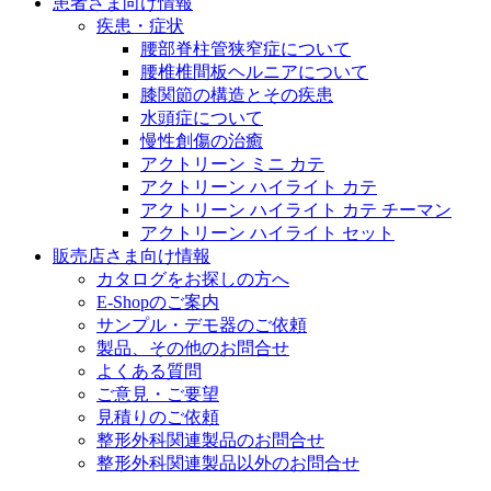
患者さま向け情報
医療に携わるあらゆる方々に、学びと情報共有の場を提
疾患・症状
腰部脊柱管狭窄症について
腰椎椎間板ヘルニアについて
膝関節の構造とその疾患
水頭症について
慢性創傷の治癒
アクトリーン ミニ カテ
アクトリーン ハイライト カテ
アクトリーン ハイライト カテ チーマン
アクトリーン ハイライト セット
販売店さま向け情報
カタログをお探しの方へ
E-Shopのご案内
サンプル・デモ器のご依頼
製品、その他のお問合せ
よくある質問
ご意見・ご要望
見積りのご依頼
整形外科関連製品のお問合せ
整形外科関連製品以外のお問合せ