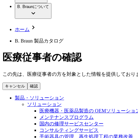
社員インタビュー
アクトリーン ハイライト セット
輸液療法
グローバルの社員ストーリー
B. Braunについて
私たちの責任
疾患・症状
低侵襲手術 （内視鏡外科手術）
私たちのカルチャー
脳神経外科
採用情報
サステナビリティ
整形外科手術
コンプライアンス
ホーム
疼痛管理（局所麻酔）
多様性
キャリア（B. Braunで働くということ）
脊椎脊髄治療
B. Braun 製品カタログ
手術用鋼製器具と滅菌コンテナーシステム
お問合せ
パワーシステム
医療従事者の確認
お問合せフォーム
縫合糸 / 皮膚用接着剤
取材・撮影のお申込み
創傷ケア
血管内塞栓術
この先は、医療従事者の方を対象とした情報を提供しており
ニューススペース
ソリューション
ニュースリリース
キャンセル
確認
医療従事者さま向けニュース
製品・診療領域
製品・ソリューション
会社
ソリューション
医療機器・医薬品製造の OEMソリューショ
私たちの責任
メンテナンスプログラム
国内の修理サービスセンター
コンサルティングサービス
お問合せ
手術器具の管理、再生処理工程の業務改善