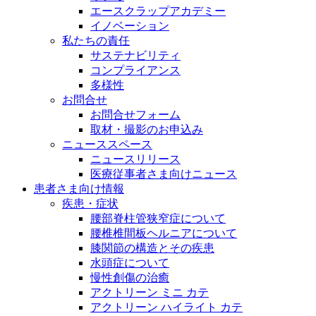
エースクラップアカデミー
イノベーション
私たちの責任
サステナビリティ
コンプライアンス
多様性
お問合せ
お問合せフォーム
取材・撮影のお申込み
ニューススペース
ニュースリリース
医療従事者さま向けニュース
患者さま向け情報
疾患・症状
腰部脊柱管狭窄症について
腰椎椎間板ヘルニアについて
膝関節の構造とその疾患
水頭症について
慢性創傷の治癒
アクトリーン ミニ カテ
アクトリーン ハイライト カテ