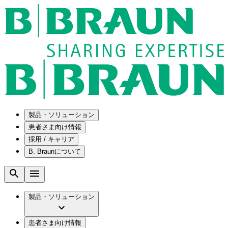
製品・ソリューション
患者さま向け情報
採用 / キャリア
ソリューション
B. Braunについて
疾患・症状
医療機器・医薬品製造の OEMソリューショ
採用情報
ン
腰部脊柱管狭窄症について
会社
メンテナンスプログラム
腰椎椎間板ヘルニアについて
ビー・ブラウンエースクラップ株式会社の
製品・ソリューション
国内の修理サービスセンター
膝関節の構造とその疾患
採用情報
ひと目でわかるB. Braun
コンサルティングサービス
水頭症について
ビー・ブラウンエースクラップ株式会社の
ビジョンとバリュー
患者さま向け情報
手術器具の管理、再生処理工程の業務改善
慢性創傷の治癒
会社概要
ブランド