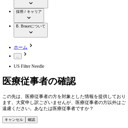
アクトリーン ミニ カテ
グローバル（B. Braunグループ）の採用情
ビー・ブラウンエースクラップ株式会社に
製品・診療領域
アクトリーン ハイライト カテ
報
採用 / キャリア
ついて
アクトリーン ハイライト カテ チーマン
グローバル（B. Braunグループ）の会社概
エースクラップアカデミー
コンチネンスケア
アクトリーン ハイライト セット
要
イノベーション
歯科
B. Braunについて
疾患・症状
輸液療法
キャリア（B. Braunで働くということ）
私たちの責任
低侵襲手術 （内視鏡外科手術）
脳神経外科
社員インタビュー
サステナビリティ
ホーム
整形外科手術
グローバルの社員ストーリー
コンプライアンス
疼痛管理（局所麻酔）
私たちのカルチャー
...
多様性
脊椎脊髄治療
採用情報
US Filter Needle
手術用鋼製器具と滅菌コンテナーシステム
お問合せ
パワーシステム
キャリア（B. Braunで働くということ）
お問合せフォーム
医療従事者の確認
縫合糸 / 皮膚用接着剤
取材・撮影のお申込み
創傷ケア
血管内塞栓術
ニューススペース
この先は、医療従事者の方を対象とした情報を提供しており
ソリューション
ます。大変申し訳ございませんが、医療従事者の方以外はご
ニュースリリース
遠慮ください。あなたは医療従事者ですか？
医療従事者さま向けニュース
製品・診療領域
会社
キャンセル
確認