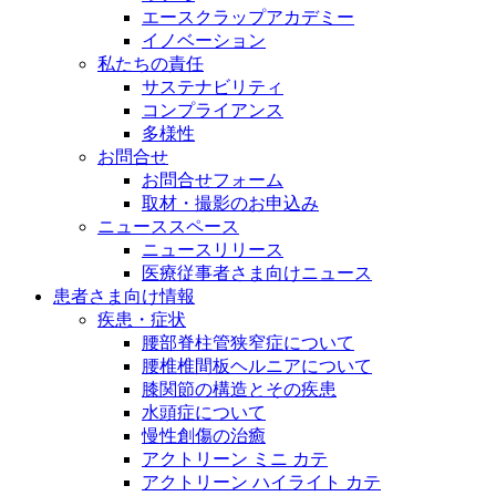
エースクラップアカデミー
イノベーション
私たちの責任
サステナビリティ
コンプライアンス
多様性
お問合せ
お問合せフォーム
取材・撮影のお申込み
ニューススペース
ニュースリリース
医療従事者さま向けニュース
患者さま向け情報
疾患・症状
腰部脊柱管狭窄症について
腰椎椎間板ヘルニアについて
膝関節の構造とその疾患
水頭症について
慢性創傷の治癒
アクトリーン ミニ カテ
アクトリーン ハイライト カテ