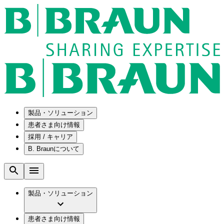
製品・ソリューション
患者さま向け情報
採用 / キャリア
ソリューション
B. Braunについて
疾患・症状
医療機器・医薬品製造の OEMソリューショ
採用情報
ン
腰部脊柱管狭窄症について
会社
メンテナンスプログラム
腰椎椎間板ヘルニアについて
ビー・ブラウンエースクラップ株式会社の
製品・ソリューション
国内の修理サービスセンター
膝関節の構造とその疾患
採用情報
ひと目でわかるB. Braun
コンサルティングサービス
水頭症について
ビー・ブラウンエースクラップ株式会社の
ビジョンとバリュー
患者さま向け情報
手術器具の管理、再生処理工程の業務改善
慢性創傷の治癒
会社概要
ブランド