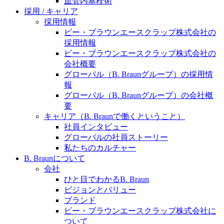
血管内塞栓術
水頭症について
医療に携わるあらゆる方々に、学びと情報共有の場を
採用 / キャリア
提供していくことを目指します。
採用情報
「水頭症」とはどのような疾患なのでしょう。成人に
ビー・ブラウンエースクラップ株式会社の
多い水頭症と、小児に多い水頭症の特徴と症状、検査
採用情報
や治療法など「水頭症」の概要を知っていただくこと
ビー・ブラウンエースクラップ株式会社の
ができます。
会社概要
販売代理店さま向け情報​
グローバル（B. Braunグループ）の採用情
報
お問合せ先、価格情報、E-Shopのご案内など販売店さ
グローバル（B. Braunグループ）の会社概
ま向けの情報スペースです。
要
キャリア（B. Braunで働くということ）
社員インタビュー
お問合せ
グローバルの社員ストーリー
私たちのカルチャー
お問合せフォームより、ご質問をお送りください。
B. Braunについて
会社
ひと目でわかるB. Braun
ビジョンとバリュー
ブランド
ビー・ブラウンエースクラップ株式会社に
ついて