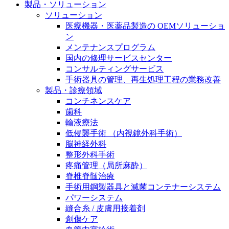
製品・ソリューション
膝関節の構造とその疾患
私たちの責任
ソリューション
医療機器・医薬品製造の OEMソリューショ
身体の中で最も大きい関節である膝関節。日常の生活
お問合せ
ン
を支える、その機能や特徴とは？傷めてしまった場合
メンテナンスプログラム
には、どのような治療の選択肢があるのでしょう。
採用情報
国内の修理サービスセンター
ニューススペース
コンサルティングサービス
ビー・ブラウンエースクラッﾌﾟで新たな可能性を見つ
手術器具の管理、再生処理工程の業務改善
けませんか？現在募集中のポジションをご覧いただけ
製品・診療領域
ます。
コンチネンスケア
歯科
製品ポートフォリオ​
輸液療法
低侵襲手術 （内視鏡外科手術）
こちらの製品ポートフォリオからも、製品をお探しい
脳神経外科
ただくことができます。
整形外科手術
疼痛管理（局所麻酔）
脊椎脊髄治療
手術用鋼製器具と滅菌コンテナーシステム
パワーシステム
縫合糸 / 皮膚用接着剤
エースクラップアカデミー
創傷ケア