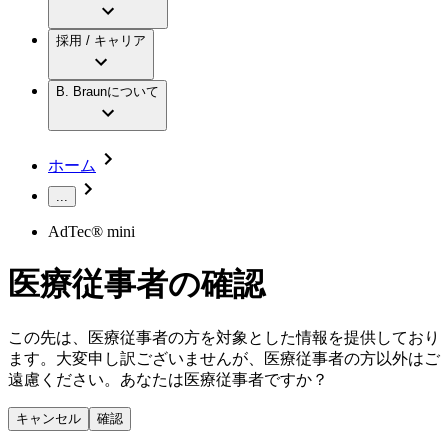
アクトリーン ミニ カテ
グローバル（B. Braunグループ）の採用情
ビー・ブラウンエースクラップ株式会社に
製品・診療領域
アクトリーン ハイライト カテ
報
採用 / キャリア
ついて
アクトリーン ハイライト カテ チーマン
グローバル（B. Braunグループ）の会社概
エースクラップアカデミー
コンチネンスケア
アクトリーン ハイライト セット
要
イノベーション
歯科
B. Braunについて
疾患・症状
輸液療法
キャリア（B. Braunで働くということ）
私たちの責任
低侵襲手術 （内視鏡外科手術）
脳神経外科
社員インタビュー
サステナビリティ
ホーム
整形外科手術
グローバルの社員ストーリー
コンプライアンス
疼痛管理（局所麻酔）
私たちのカルチャー
...
多様性
脊椎脊髄治療
採用情報
AdTec® mini
手術用鋼製器具と滅菌コンテナーシステム
お問合せ
パワーシステム
キャリア（B. Braunで働くということ）
お問合せフォーム
医療従事者の確認
縫合糸 / 皮膚用接着剤
取材・撮影のお申込み
創傷ケア
血管内塞栓術
ニューススペース
この先は、医療従事者の方を対象とした情報を提供しており
ソリューション
ます。大変申し訳ございませんが、医療従事者の方以外はご
ニュースリリース
遠慮ください。あなたは医療従事者ですか？
医療従事者さま向けニュース
製品・診療領域
会社
キャンセル
確認