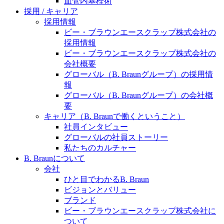
血管内塞栓術
水頭症について
医療に携わるあらゆる方々に、学びと情報共有の場を
採用 / キャリア
提供していくことを目指します。
採用情報
「水頭症」とはどのような疾患なのでしょう。成人に
ビー・ブラウンエースクラップ株式会社の
多い水頭症と、小児に多い水頭症の特徴と症状、検査
採用情報
や治療法など「水頭症」の概要を知っていただくこと
ビー・ブラウンエースクラップ株式会社の
ができます。
会社概要
販売代理店さま向け情報​
グローバル（B. Braunグループ）の採用情
報
お問合せ先、価格情報、E-Shopのご案内など販売店さ
グローバル（B. Braunグループ）の会社概
ま向けの情報スペースです。
要
キャリア（B. Braunで働くということ）
社員インタビュー
お問合せ
グローバルの社員ストーリー
私たちのカルチャー
お問合せフォームより、ご質問をお送りください。
B. Braunについて
会社
ひと目でわかるB. Braun
ビジョンとバリュー
ブランド
ビー・ブラウンエースクラップ株式会社に
ついて