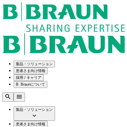
製品・ソリューション
患者さま向け情報
採用 / キャリア
ソリューション
B. Braunについて
疾患・症状
医療機器・医薬品製造の OEMソリューショ
採用情報
ン
腰部脊柱管狭窄症について
会社
メンテナンスプログラム
腰椎椎間板ヘルニアについて
ビー・ブラウンエースクラップ株式会社の
製品・ソリューション
国内の修理サービスセンター
膝関節の構造とその疾患
採用情報
ひと目でわかるB. Braun
コンサルティングサービス
水頭症について
ビー・ブラウンエースクラップ株式会社の
ビジョンとバリュー
患者さま向け情報
手術器具の管理、再生処理工程の業務改善
慢性創傷の治癒
会社概要
ブランド