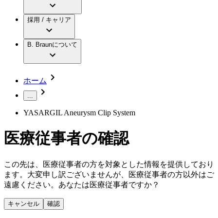
アクトリーン ミニ カテ
グローバル（B. Braunグループ）の採用情
ビー・ブラウンエースクラップ株式会社に
製品・診療領域
アクトリーン ハイライト カテ
報
採用 / キャリア
ついて
アクトリーン ハイライト カテ チーマン
グローバル（B. Braunグループ）の会社概
エースクラップアカデミー
コンチネンスケア
アクトリーン ハイライト セット
要
イノベーション
歯科
B. Braunについて
疾患・症状
輸液療法
キャリア（B. Braunで働くということ）
私たちの責任
低侵襲手術 （内視鏡外科手術）
脳神経外科
社員インタビュー
サステナビリティ
ホーム
整形外科手術
グローバルの社員ストーリー
コンプライアンス
疼痛管理（局所麻酔）
私たちのカルチャー
...
多様性
脊椎脊髄治療
採用情報
YASARGIL Aneurysm Clip System
手術用鋼製器具と滅菌コンテナーシステム
お問合せ
パワーシステム
キャリア（B. Braunで働くということ）
お問合せフォーム
医療従事者の確認
縫合糸 / 皮膚用接着剤
取材・撮影のお申込み
創傷ケア
血管内塞栓術
ニューススペース
この先は、医療従事者の方を対象とした情報を提供しており
ソリューション
ます。大変申し訳ございませんが、医療従事者の方以外はご
ニュースリリース
遠慮ください。あなたは医療従事者ですか？
医療従事者さま向けニュース
製品・診療領域
会社
キャンセル
確認