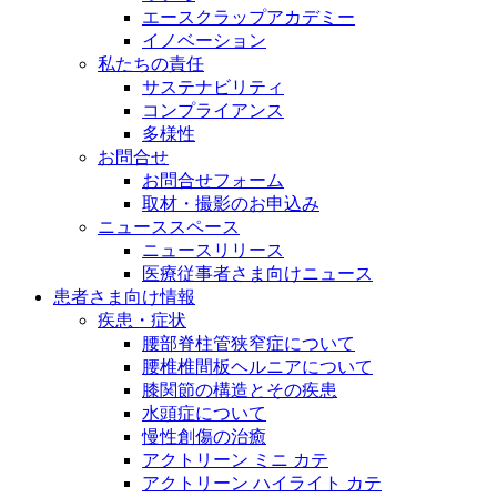
エースクラップアカデミー
イノベーション
私たちの責任
サステナビリティ
コンプライアンス
多様性
お問合せ
お問合せフォーム
取材・撮影のお申込み
ニューススペース
ニュースリリース
医療従事者さま向けニュース
患者さま向け情報
疾患・症状
腰部脊柱管狭窄症について
腰椎椎間板ヘルニアについて
膝関節の構造とその疾患
水頭症について
慢性創傷の治癒
アクトリーン ミニ カテ
アクトリーン ハイライト カテ