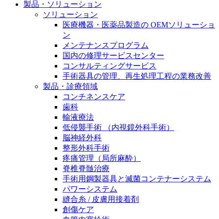
製品・ソリューション
膝関節の構造とその疾患
私たちの責任
ソリューション
医療機器・医薬品製造の OEMソリューショ
身体の中で最も大きい関節である膝関節。日常の生活
お問合せ
ン
を支える、その機能や特徴とは？傷めてしまった場合
メンテナンスプログラム
には、どのような治療の選択肢があるのでしょう。
採用情報
国内の修理サービスセンター
ニューススペース
コンサルティングサービス
ビー・ブラウンエースクラッﾌﾟで新たな可能性を見つ
手術器具の管理、再生処理工程の業務改善
けませんか？現在募集中のポジションをご覧いただけ
製品・診療領域
ます。
コンチネンスケア
歯科
製品ポートフォリオ​
輸液療法
低侵襲手術 （内視鏡外科手術）
こちらの製品ポートフォリオからも、製品をお探しい
脳神経外科
ただくことができます。
整形外科手術
疼痛管理（局所麻酔）
脊椎脊髄治療
手術用鋼製器具と滅菌コンテナーシステム
パワーシステム
縫合糸 / 皮膚用接着剤
エースクラップアカデミー
創傷ケア