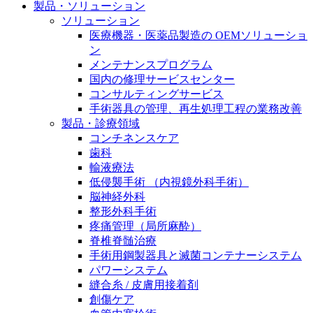
製品・ソリューション
膝関節の構造とその疾患
私たちの責任
ソリューション
医療機器・医薬品製造の OEMソリューショ
身体の中で最も大きい関節である膝関節。日常の生活
お問合せ
ン
を支える、その機能や特徴とは？傷めてしまった場合
メンテナンスプログラム
には、どのような治療の選択肢があるのでしょう。
採用情報
国内の修理サービスセンター
ニューススペース
コンサルティングサービス
ビー・ブラウンエースクラッﾌﾟで新たな可能性を見つ
手術器具の管理、再生処理工程の業務改善
けませんか？現在募集中のポジションをご覧いただけ
製品・診療領域
ます。
コンチネンスケア
歯科
製品ポートフォリオ​
輸液療法
低侵襲手術 （内視鏡外科手術）
こちらの製品ポートフォリオからも、製品をお探しい
脳神経外科
ただくことができます。
整形外科手術
疼痛管理（局所麻酔）
脊椎脊髄治療
手術用鋼製器具と滅菌コンテナーシステム
パワーシステム
縫合糸 / 皮膚用接着剤
エースクラップアカデミー
創傷ケア