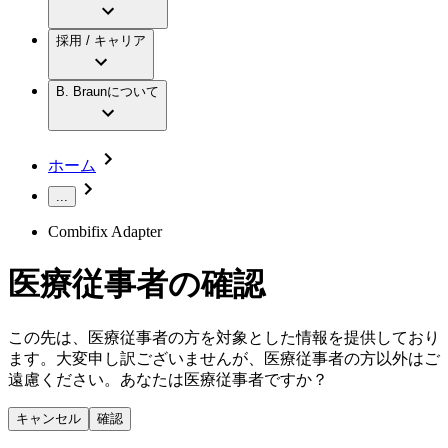
アクトリーン ミニ カテ
グローバル（B. Braunグループ）の採用情
ビー・ブラウンエースクラップ株式会社に
製品・診療領域
アクトリーン ハイライト カテ
報
採用 / キャリア
ついて
アクトリーン ハイライト カテ チーマン
グローバル（B. Braunグループ）の会社概
エースクラップアカデミー
コンチネンスケア
アクトリーン ハイライト セット
要
イノベーション
歯科
B. Braunについて
疾患・症状
輸液療法
キャリア（B. Braunで働くということ）
私たちの責任
低侵襲手術 （内視鏡外科手術）
脳神経外科
社員インタビュー
サステナビリティ
ホーム
整形外科手術
グローバルの社員ストーリー
コンプライアンス
疼痛管理（局所麻酔）
私たちのカルチャー
...
多様性
脊椎脊髄治療
採用情報
Combifix Adapter
手術用鋼製器具と滅菌コンテナーシステム
お問合せ
パワーシステム
キャリア（B. Braunで働くということ）
お問合せフォーム
医療従事者の確認
縫合糸 / 皮膚用接着剤
取材・撮影のお申込み
創傷ケア
血管内塞栓術
ニューススペース
この先は、医療従事者の方を対象とした情報を提供しており
ソリューション
ます。大変申し訳ございませんが、医療従事者の方以外はご
ニュースリリース
遠慮ください。あなたは医療従事者ですか？
医療従事者さま向けニュース
製品・診療領域
会社
キャンセル
確認