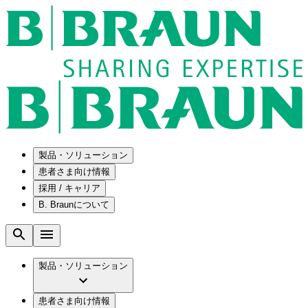
製品・ソリューション
患者さま向け情報
採用 / キャリア
ソリューション
B. Braunについて
疾患・症状
医療機器・医薬品製造の OEMソリューショ
採用情報
ン
腰部脊柱管狭窄症について
会社
メンテナンスプログラム
腰椎椎間板ヘルニアについて
ビー・ブラウンエースクラップ株式会社の
製品・ソリューション
国内の修理サービスセンター
膝関節の構造とその疾患
採用情報
ひと目でわかるB. Braun
コンサルティングサービス
水頭症について
ビー・ブラウンエースクラップ株式会社の
ビジョンとバリュー
患者さま向け情報
手術器具の管理、再生処理工程の業務改善
慢性創傷の治癒
会社概要
ブランド