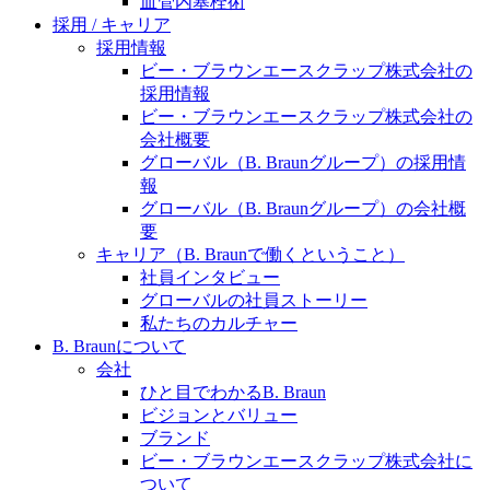
血管内塞栓術
水頭症について
医療に携わるあらゆる方々に、学びと情報共有の場を
採用 / キャリア
提供していくことを目指します。
採用情報
「水頭症」とはどのような疾患なのでしょう。成人に
ビー・ブラウンエースクラップ株式会社の
多い水頭症と、小児に多い水頭症の特徴と症状、検査
採用情報
や治療法など「水頭症」の概要を知っていただくこと
ビー・ブラウンエースクラップ株式会社の
ができます。
会社概要
販売代理店さま向け情報​
グローバル（B. Braunグループ）の採用情
報
お問合せ先、価格情報、E-Shopのご案内など販売店さ
グローバル（B. Braunグループ）の会社概
ま向けの情報スペースです。
要
キャリア（B. Braunで働くということ）
社員インタビュー
お問合せ
グローバルの社員ストーリー
私たちのカルチャー
お問合せフォームより、ご質問をお送りください。
B. Braunについて
会社
ひと目でわかるB. Braun
ビジョンとバリュー
ブランド
ビー・ブラウンエースクラップ株式会社に
ついて