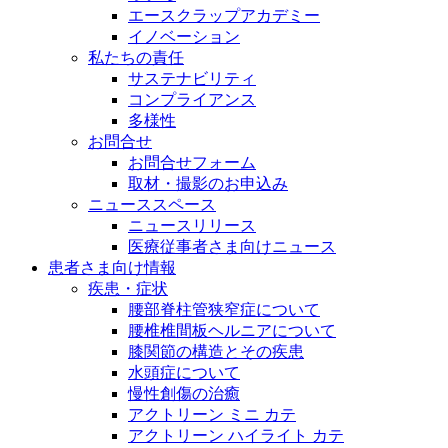
エースクラップアカデミー
イノベーション
私たちの責任
サステナビリティ
コンプライアンス
多様性
お問合せ
お問合せフォーム
取材・撮影のお申込み
ニューススペース
ニュースリリース
医療従事者さま向けニュース
患者さま向け情報
疾患・症状
腰部脊柱管狭窄症について
腰椎椎間板ヘルニアについて
膝関節の構造とその疾患
水頭症について
慢性創傷の治癒
アクトリーン ミニ カテ
アクトリーン ハイライト カテ