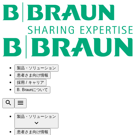
製品・ソリューション
患者さま向け情報
採用 / キャリア
ソリューション
B. Braunについて
疾患・症状
医療機器・医薬品製造の OEMソリューショ
採用情報
ン
腰部脊柱管狭窄症について
会社
メンテナンスプログラム
腰椎椎間板ヘルニアについて
ビー・ブラウンエースクラップ株式会社の
製品・ソリューション
国内の修理サービスセンター
膝関節の構造とその疾患
採用情報
ひと目でわかるB. Braun
コンサルティングサービス
水頭症について
ビー・ブラウンエースクラップ株式会社の
ビジョンとバリュー
患者さま向け情報
手術器具の管理、再生処理工程の業務改善
慢性創傷の治癒
会社概要
ブランド