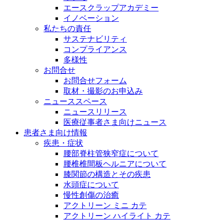
エースクラップアカデミー
イノベーション
私たちの責任
サステナビリティ
コンプライアンス
多様性
お問合せ
お問合せフォーム
取材・撮影のお申込み
ニューススペース
ニュースリリース
医療従事者さま向けニュース
患者さま向け情報
疾患・症状
腰部脊柱管狭窄症について
腰椎椎間板ヘルニアについて
膝関節の構造とその疾患
水頭症について
慢性創傷の治癒
アクトリーン ミニ カテ
アクトリーン ハイライト カテ