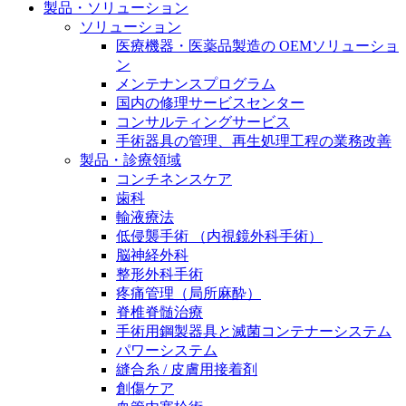
製品・ソリューション
膝関節の構造とその疾患
私たちの責任
ソリューション
医療機器・医薬品製造の OEMソリューショ
身体の中で最も大きい関節である膝関節。日常の生活
お問合せ
ン
を支える、その機能や特徴とは？傷めてしまった場合
メンテナンスプログラム
には、どのような治療の選択肢があるのでしょう。
採用情報
国内の修理サービスセンター
ニューススペース
コンサルティングサービス
ビー・ブラウンエースクラッﾌﾟで新たな可能性を見つ
手術器具の管理、再生処理工程の業務改善
けませんか？現在募集中のポジションをご覧いただけ
製品・診療領域
ます。
コンチネンスケア
歯科
製品ポートフォリオ​
輸液療法
低侵襲手術 （内視鏡外科手術）
こちらの製品ポートフォリオからも、製品をお探しい
脳神経外科
ただくことができます。
整形外科手術
疼痛管理（局所麻酔）
脊椎脊髄治療
手術用鋼製器具と滅菌コンテナーシステム
パワーシステム
縫合糸 / 皮膚用接着剤
エースクラップアカデミー
創傷ケア