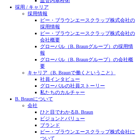
血管内塞栓術
水頭症について
医療に携わるあらゆる方々に、学びと情報共有の場を
採用 / キャリア
提供していくことを目指します。
採用情報
「水頭症」とはどのような疾患なのでしょう。成人に
ビー・ブラウンエースクラップ株式会社の
多い水頭症と、小児に多い水頭症の特徴と症状、検査
採用情報
や治療法など「水頭症」の概要を知っていただくこと
ビー・ブラウンエースクラップ株式会社の
ができます。
会社概要
販売代理店さま向け情報​
グローバル（B. Braunグループ）の採用情
報
お問合せ先、価格情報、E-Shopのご案内など販売店さ
グローバル（B. Braunグループ）の会社概
ま向けの情報スペースです。
要
キャリア（B. Braunで働くということ）
社員インタビュー
お問合せ
グローバルの社員ストーリー
私たちのカルチャー
お問合せフォームより、ご質問をお送りください。
B. Braunについて
会社
ひと目でわかるB. Braun
ビジョンとバリュー
ブランド
ビー・ブラウンエースクラップ株式会社に
ついて