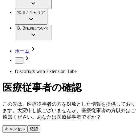
アクトリーン ミニ カテ
グローバル（B. Braunグループ）の採用情
ビー・ブラウンエースクラップ株式会社に
製品・診療領域
アクトリーン ハイライト カテ
報
採用 / キャリア
ついて
アクトリーン ハイライト カテ チーマン
グローバル（B. Braunグループ）の会社概
エースクラップアカデミー
コンチネンスケア
アクトリーン ハイライト セット
要
イノベーション
歯科
B. Braunについて
疾患・症状
輸液療法
キャリア（B. Braunで働くということ）
私たちの責任
低侵襲手術 （内視鏡外科手術）
脳神経外科
社員インタビュー
サステナビリティ
ホーム
整形外科手術
グローバルの社員ストーリー
コンプライアンス
疼痛管理（局所麻酔）
私たちのカルチャー
...
多様性
脊椎脊髄治療
採用情報
Discofix® with Extension Tube
手術用鋼製器具と滅菌コンテナーシステム
お問合せ
パワーシステム
キャリア（B. Braunで働くということ）
お問合せフォーム
医療従事者の確認
縫合糸 / 皮膚用接着剤
取材・撮影のお申込み
創傷ケア
血管内塞栓術
ニューススペース
この先は、医療従事者の方を対象とした情報を提供しており
ソリューション
ます。大変申し訳ございませんが、医療従事者の方以外はご
ニュースリリース
遠慮ください。あなたは医療従事者ですか？
医療従事者さま向けニュース
製品・診療領域
会社
キャンセル
確認