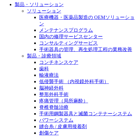
製品・ソリューション
膝関節の構造とその疾患
私たちの責任
ソリューション
身体の中で最も大きい関節である膝関節。日常の生活
医療機器・医薬品製造の OEMソリューショ
お問合せ
を支える、その機能や特徴とは？傷めてしまった場合
ン
には、どのような治療の選択肢があるのでしょう。
メンテナンスプログラム
採用情報
ニューススペース
国内の修理サービスセンター
コンサルティングサービス
ビー・ブラウンエースクラッﾌﾟで新たな可能性を見つ
手術器具の管理、再生処理工程の業務改善
けませんか？現在募集中のポジションをご覧いただけ
製品・診療領域
ます。
コンチネンスケア
歯科
製品ポートフォリオ​
輸液療法
低侵襲手術 （内視鏡外科手術）
こちらの製品ポートフォリオからも、製品をお探しい
脳神経外科
ただくことができます。
整形外科手術
疼痛管理（局所麻酔）
脊椎脊髄治療
手術用鋼製器具と滅菌コンテナーシステム
パワーシステム
縫合糸 / 皮膚用接着剤
エースクラップアカデミー
創傷ケア