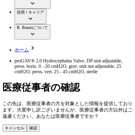
アクトリーン ミニ カテ
グローバル（B. Braunグループ）の採用情
ビー・ブラウンエースクラップ株式会社に
製品・診療領域
アクトリーン ハイライト カテ
報
採用 / キャリア
ついて
アクトリーン ハイライト カテ チーマン
グローバル（B. Braunグループ）の会社概
エースクラップアカデミー
コンチネンスケア
アクトリーン ハイライト セット
要
イノベーション
歯科
B. Braunについて
疾患・症状
輸液療法
キャリア（B. Braunで働くということ）
私たちの責任
低侵襲手術 （内視鏡外科手術）
脳神経外科
社員インタビュー
サステナビリティ
ホーム
整形外科手術
グローバルの社員ストーリー
コンプライアンス
疼痛管理（局所麻酔）
私たちのカルチャー
多様性
proGAV® 2.0 Hydrocephalus Valve, DP unit adjustable,
脊椎脊髄治療
press. horiz. 0 - 20 cmH2O, grav. unit not adjustable, 25
採用情報
手術用鋼製器具と滅菌コンテナーシステム
お問合せ
cmH2O, press. vert. 25 - 45 cmH2O, sterile
パワーシステム
キャリア（B. Braunで働くということ）
お問合せフォーム
縫合糸 / 皮膚用接着剤
医療従事者の確認
取材・撮影のお申込み
創傷ケア
血管内塞栓術
ニューススペース
ソリューション
この先は、医療従事者の方を対象とした情報を提供しており
ます。大変申し訳ございませんが、医療従事者の方以外はご
ニュースリリース
遠慮ください。あなたは医療従事者ですか？
医療従事者さま向けニュース
製品・診療領域
会社
キャンセル
確認