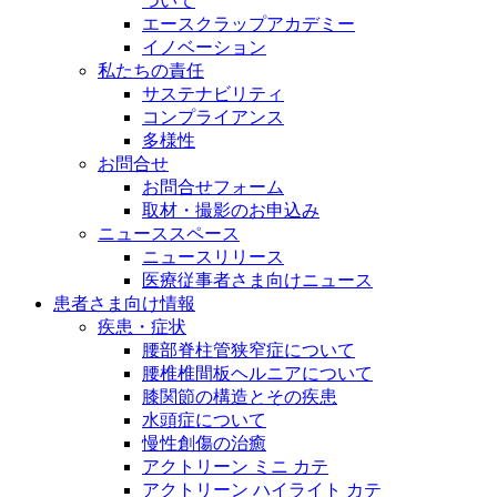
ついて
エースクラップアカデミー
イノベーション
私たちの責任
サステナビリティ
コンプライアンス
多様性
お問合せ
お問合せフォーム
取材・撮影のお申込み
ニューススペース
ニュースリリース
医療従事者さま向けニュース
患者さま向け情報
疾患・症状
腰部脊柱管狭窄症について
腰椎椎間板ヘルニアについて
膝関節の構造とその疾患
水頭症について
慢性創傷の治癒
アクトリーン ミニ カテ
アクトリーン ハイライト カテ