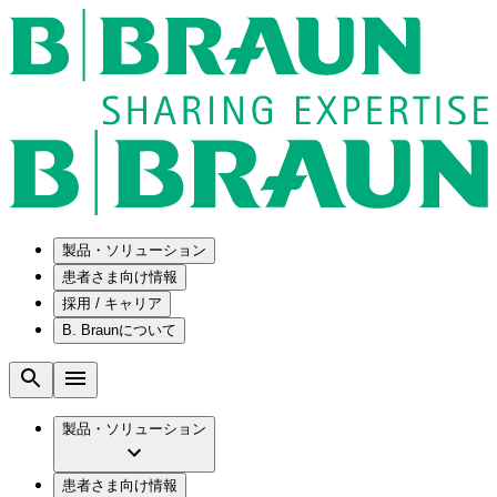
製品・ソリューション
患者さま向け情報
採用 / キャリア
ソリューション
B. Braunについて
疾患・症状
医療機器・医薬品製造の OEMソリューショ
採用情報
ン
腰部脊柱管狭窄症について
会社
メンテナンスプログラム
腰椎椎間板ヘルニアについて
ビー・ブラウンエースクラップ株式会社の
製品・ソリューション
国内の修理サービスセンター
膝関節の構造とその疾患
採用情報
ひと目でわかるB. Braun
コンサルティングサービス
水頭症について
ビー・ブラウンエースクラップ株式会社の
ビジョンとバリュー
患者さま向け情報
手術器具の管理、再生処理工程の業務改善
慢性創傷の治癒
会社概要
ブランド