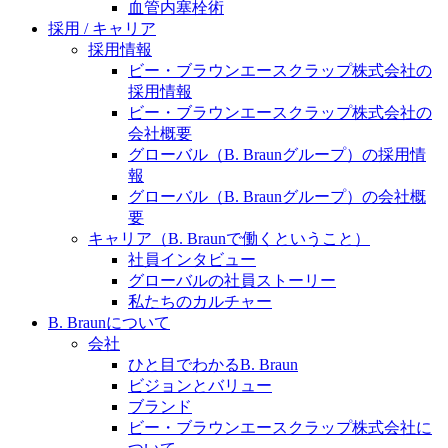
水頭症について
血管内塞栓術
医療に携わるあらゆる方々に、学びと情報共有の場を
採用 / キャリア
提供していくことを目指します。
「水頭症」とはどのような疾患なのでしょう。成人に
採用情報
多い水頭症と、小児に多い水頭症の特徴と症状、検査
ビー・ブラウンエースクラップ株式会社の
や治療法など「水頭症」の概要を知っていただくこと
採用情報
ができます。
ビー・ブラウンエースクラップ株式会社の
販売代理店さま向け情報​
会社概要
グローバル（B. Braunグループ）の採用情
お問合せ先、価格情報、E-Shopのご案内など販売店さ
報
ま向けの情報スペースです。
グローバル（B. Braunグループ）の会社概
要
キャリア（B. Braunで働くということ）
社員インタビュー
お問合せ
グローバルの社員ストーリー
私たちのカルチャー
お問合せフォームより、ご質問をお送りください。
B. Braunについて
会社
ひと目でわかるB. Braun
ビジョンとバリュー
ブランド
ビー・ブラウンエースクラップ株式会社に