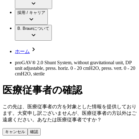
アクトリーン ミニ カテ
グローバル（B. Braunグループ）の採用情
ビー・ブラウンエースクラップ株式会社に
製品・診療領域
アクトリーン ハイライト カテ
報
採用 / キャリア
ついて
アクトリーン ハイライト カテ チーマン
グローバル（B. Braunグループ）の会社概
エースクラップアカデミー
コンチネンスケア
アクトリーン ハイライト セット
要
イノベーション
歯科
B. Braunについて
疾患・症状
輸液療法
キャリア（B. Braunで働くということ）
私たちの責任
低侵襲手術 （内視鏡外科手術）
脳神経外科
社員インタビュー
サステナビリティ
ホーム
整形外科手術
グローバルの社員ストーリー
コンプライアンス
疼痛管理（局所麻酔）
私たちのカルチャー
多様性
proGAV® 2.0 Shunt System, without gravitational unit, DP
脊椎脊髄治療
unit adjustable, press. horiz. 0 - 20 cmH2O, press. vert. 0 - 20
採用情報
手術用鋼製器具と滅菌コンテナーシステム
お問合せ
cmH2O, sterile
膝関節の構造とその疾患
パワーシステム
キャリア（B. Braunで働くということ）
お問合せフォーム
縫合糸 / 皮膚用接着剤
医療従事者の確認
身体の中で最も大きい関節である膝関節。日常の生活
取材・撮影のお申込み
創傷ケア
を支える、その機能や特徴とは？傷めてしまった場合
血管内塞栓術
には、どのような治療の選択肢があるのでしょう。
ニューススペース
ソリューション
この先は、医療従事者の方を対象とした情報を提供しており
ます。大変申し訳ございませんが、医療従事者の方以外はご
ニュースリリース
遠慮ください。あなたは医療従事者ですか？
医療従事者さま向けニュース
製品・診療領域
採用情報
会社
キャンセル
確認
ビー・ブラウンエースクラッﾌﾟで新たな可能性を見つ