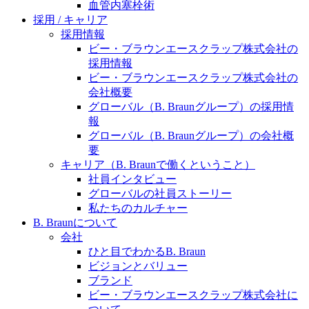
血管内塞栓術
採用 / キャリア
採用情報
お問合せ
ビー・ブラウンエースクラップ株式会社の
採用情報
お問合せフォームより、ご質問をお送りください。
ビー・ブラウンエースクラップ株式会社の
販売代理店さま向け情報​
会社概要
グローバル（B. Braunグループ）の採用情
お問合せ先、価格情報、E-Shopのご案内など販売店さ
報
ま向けの情報スペースです。
グローバル（B. Braunグループ）の会社概
要
キャリア（B. Braunで働くということ）
社員インタビュー
グローバルの社員ストーリー
私たちのカルチャー
B. Braunについて
会社
ひと目でわかるB. Braun
ビジョンとバリュー
ブランド
ビー・ブラウンエースクラップ株式会社に