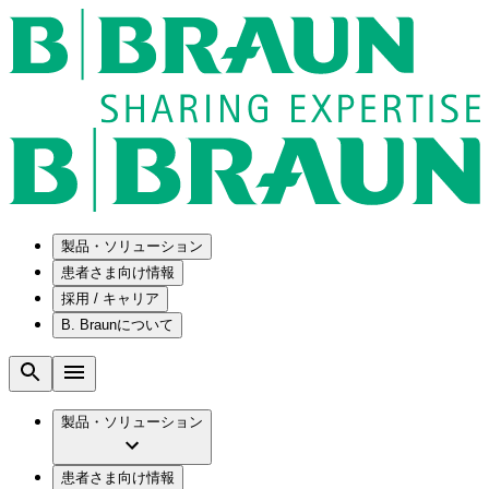
製品・ソリューション
患者さま向け情報
採用 / キャリア
ソリューション
B. Braunについて
疾患・症状
医療機器・医薬品製造の OEMソリューショ
採用情報
ン
腰部脊柱管狭窄症について
会社
メンテナンスプログラム
腰椎椎間板ヘルニアについて
ビー・ブラウンエースクラップ株式会社の
製品・ソリューション
国内の修理サービスセンター
膝関節の構造とその疾患
採用情報
ひと目でわかるB. Braun
コンサルティングサービス
水頭症について
ビー・ブラウンエースクラップ株式会社の
ビジョンとバリュー
患者さま向け情報
手術器具の管理、再生処理工程の業務改善
慢性創傷の治癒
会社概要
ブランド