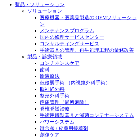
けませんか？現在募集中のポジションをご覧いただけ
製品・ソリューション
私たちの責任
ます。
ソリューション
医療機器・医薬品製造の OEMソリューショ
お問合せ
ン
メンテナンスプログラム
ニューススペース
国内の修理サービスセンター
コンサルティングサービス
手術器具の管理、再生処理工程の業務改善
製品・診療領域
コンチネンスケア
歯科
エースクラップアカデミー
製品ポートフォリオ​
水頭症について
輸液療法
医療に携わるあらゆる方々に、学びと情報共有の場を
低侵襲手術 （内視鏡外科手術）
こちらの製品ポートフォリオからも、製品をお探しい
「水頭症」とはどのような疾患なのでしょう。成人に
提供していくことを目指します。
脳神経外科
ただくことができます。
多い水頭症と、小児に多い水頭症の特徴と症状、検査
整形外科手術
や治療法など「水頭症」の概要を知っていただくこと
疼痛管理（局所麻酔）
ができます。
脊椎脊髄治療
手術用鋼製器具と滅菌コンテナーシステム
パワーシステム
縫合糸 / 皮膚用接着剤
創傷ケア