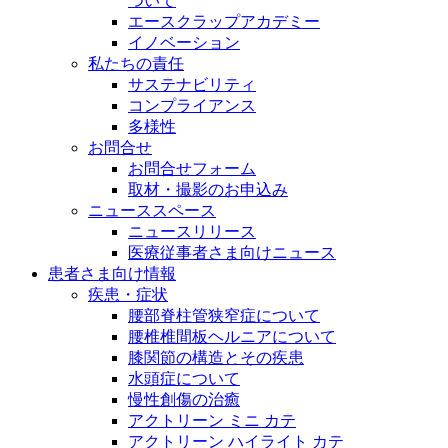
ついて
エースクラップアカデミー
イノベーション
私たちの責任
サステナビリティ
コンプライアンス
多様性
お問合せ
お問合せフォーム
取材・撮影のお申込み
ニューススペース
ニュースリリース
医療従事者さま向けニュース
患者さま向け情報
疾患・症状
腰部脊柱管狭窄症について
腰椎椎間板ヘルニアについて
膝関節の構造とその疾患
水頭症について
慢性創傷の治癒
アクトリーン ミニ カテ
アクトリーン ハイライト カテ