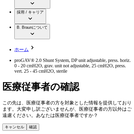
アクトリーン ミニ カテ
グローバル（B. Braunグループ）の採用情
ビー・ブラウンエースクラップ株式会社に
製品・診療領域
アクトリーン ハイライト カテ
報
採用 / キャリア
ついて
アクトリーン ハイライト カテ チーマン
グローバル（B. Braunグループ）の会社概
エースクラップアカデミー
コンチネンスケア
アクトリーン ハイライト セット
要
イノベーション
歯科
B. Braunについて
疾患・症状
輸液療法
キャリア（B. Braunで働くということ）
私たちの責任
低侵襲手術 （内視鏡外科手術）
脳神経外科
社員インタビュー
サステナビリティ
ホーム
整形外科手術
グローバルの社員ストーリー
コンプライアンス
疼痛管理（局所麻酔）
私たちのカルチャー
多様性
proGAV® 2.0 Shunt System, DP unit adjustable, press. horiz.
脊椎脊髄治療
0 - 20 cmH2O, grav. unit not adjustable, 25 cmH2O, press.
採用情報
手術用鋼製器具と滅菌コンテナーシステム
お問合せ
vert. 25 - 45 cmH2O, sterile
パワーシステム
キャリア（B. Braunで働くということ）
お問合せフォーム
縫合糸 / 皮膚用接着剤
医療従事者の確認
取材・撮影のお申込み
創傷ケア
血管内塞栓術
ニューススペース
ソリューション
この先は、医療従事者の方を対象とした情報を提供しており
ます。大変申し訳ございませんが、医療従事者の方以外はご
ニュースリリース
遠慮ください。あなたは医療従事者ですか？
医療従事者さま向けニュース
製品・診療領域
会社
キャンセル
確認