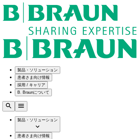
製品・ソリューション
患者さま向け情報
採用 / キャリア
ソリューション
B. Braunについて
疾患・症状
医療機器・医薬品製造の OEMソリューショ
採用情報
ン
腰部脊柱管狭窄症について
会社
メンテナンスプログラム
腰椎椎間板ヘルニアについて
ビー・ブラウンエースクラップ株式会社の
製品・ソリューション
国内の修理サービスセンター
膝関節の構造とその疾患
採用情報
ひと目でわかるB. Braun
コンサルティングサービス
水頭症について
ビー・ブラウンエースクラップ株式会社の
ビジョンとバリュー
患者さま向け情報
手術器具の管理、再生処理工程の業務改善
慢性創傷の治癒
会社概要
ブランド