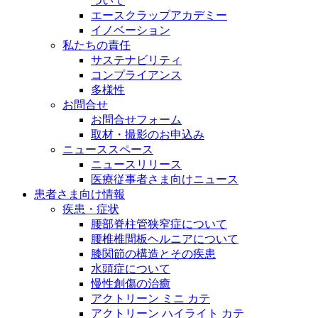
ついて
エースクラップアカデミー
イノベーション
私たちの責任
サステナビリティ
コンプライアンス
多様性
お問合せ
お問合せフォーム
取材・撮影のお申込み
ニューススペース
ニュースリリース
医療従事者さま向けニュース
患者さま向け情報
疾患・症状
腰部脊柱管狭窄症について
腰椎椎間板ヘルニアについて
膝関節の構造とその疾患
水頭症について
慢性創傷の治癒
アクトリーン ミニ カテ
アクトリーン ハイライト カテ