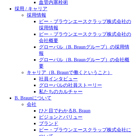
水頭症について
血管内塞栓術
医療に携わるあらゆる方々に、学びと情報共有の場を
採用 / キャリア
提供していくことを目指します。
「水頭症」とはどのような疾患なのでしょう。成人に
採用情報
多い水頭症と、小児に多い水頭症の特徴と症状、検査
ビー・ブラウンエースクラップ株式会社の
や治療法など「水頭症」の概要を知っていただくこと
採用情報
ができます。
ビー・ブラウンエースクラップ株式会社の
販売代理店さま向け情報​
会社概要
グローバル（B. Braunグループ）の採用情
お問合せ先、価格情報、E-Shopのご案内など販売店さ
報
ま向けの情報スペースです。
グローバル（B. Braunグループ）の会社概
要
キャリア（B. Braunで働くということ）
社員インタビュー
お問合せ
グローバルの社員ストーリー
私たちのカルチャー
お問合せフォームより、ご質問をお送りください。
B. Braunについて
会社
ひと目でわかるB. Braun
ビジョンとバリュー
ブランド
ビー・ブラウンエースクラップ株式会社に