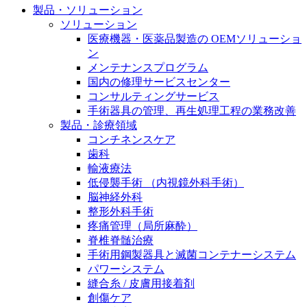
製品・ソリューション
膝関節の構造とその疾患
私たちの責任
ソリューション
身体の中で最も大きい関節である膝関節。日常の生活
医療機器・医薬品製造の OEMソリューショ
お問合せ
を支える、その機能や特徴とは？傷めてしまった場合
ン
には、どのような治療の選択肢があるのでしょう。
メンテナンスプログラム
採用情報
ニューススペース
国内の修理サービスセンター
コンサルティングサービス
ビー・ブラウンエースクラッﾌﾟで新たな可能性を見つ
手術器具の管理、再生処理工程の業務改善
けませんか？現在募集中のポジションをご覧いただけ
製品・診療領域
ます。
コンチネンスケア
歯科
製品ポートフォリオ​
輸液療法
低侵襲手術 （内視鏡外科手術）
こちらの製品ポートフォリオからも、製品をお探しい
脳神経外科
ただくことができます。
整形外科手術
疼痛管理（局所麻酔）
脊椎脊髄治療
手術用鋼製器具と滅菌コンテナーシステム
パワーシステム
縫合糸 / 皮膚用接着剤
エースクラップアカデミー
創傷ケア