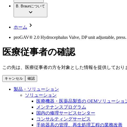
社員インタビュー
アクトリーン ハイライト セット
輸液療法
グローバルの社員ストーリー
B. Braunについて
私たちの責任
疾患・症状
低侵襲手術 （内視鏡外科手術）
私たちのカルチャー
脳神経外科
採用情報
サステナビリティ
整形外科手術
コンプライアンス
ホーム
疼痛管理（局所麻酔）
多様性
キャリア（B. Braunで働くということ）
脊椎脊髄治療
proGAV® 2.0 Hydrocephalus Valve, DP unit adjustable, press. h
手術用鋼製器具と滅菌コンテナーシステム
お問合せ
パワーシステム
医療従事者の確認
お問合せフォーム
縫合糸 / 皮膚用接着剤
取材・撮影のお申込み
創傷ケア
血管内塞栓術
この先は、医療従事者の方を対象とした情報を提供しており
ニューススペース
ソリューション
キャンセル
確認
ニュースリリース
医療従事者さま向けニュース
製品・診療領域
製品・ソリューション
会社
ソリューション
医療機器・医薬品製造の OEMソリューショ
私たちの責任
メンテナンスプログラム
国内の修理サービスセンター
コンサルティングサービス
お問合せ
手術器具の管理、再生処理工程の業務改善