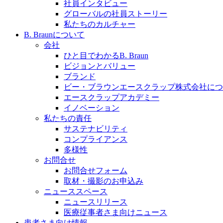
社員インタビュー
採用情報
グローバルの社員ストーリー
私たちのカルチャー
ビー・ブラウンエースクラッﾌﾟで新たな可能性を見つ
B. Braunについて
会社
ひと目でわかるB. Braun
ビジョンとバリュー
ブランド
膝関節の構造とその疾患
ビー・ブラウンエースクラップ株式会社につ
エースクラップアカデミー
製品ポートフォリオ​
身体の中で最も大きい関節である膝関節。日常の生活を
イノベーション
こちらの製品ポートフォリオからも、製品をお探しいた
私たちの責任
サステナビリティ
コンプライアンス
多様性
お問合せ
お問合せフォーム
取材・撮影のお申込み
ニューススペース
ニュースリリース
エースクラップアカデミー
医療従事者さま向けニュース
患者さま向け情報