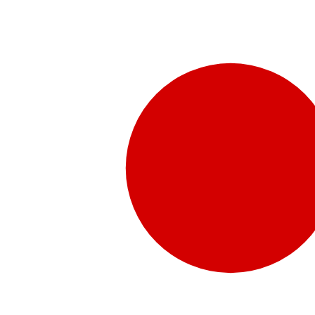
販売代理店さま向け情報​
お問合せ
お問合せ先、価格情報、E-Shopのご案内など販売店さ
お問合せフォームより、ご質問をお送りください。
水頭症について
「水頭症」とはどのような疾患なのでしょう。成人に多