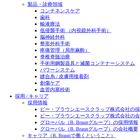
製品・診療領域
ニューススペース
コンチネンスケア
歯科
輸液療法
低侵襲手術 （内視鏡外科手術）
脳神経外科
整形外科手術
疼痛管理（局所麻酔）
脊椎脊髄治療
手術用鋼製器具と滅菌コンテナーシステム
パワーシステム
縫合糸 / 皮膚用接着剤
創傷ケア
血管内塞栓術
採用 / キャリア
採用情報
ビー・ブラウンエースクラップ株式会社の採
ビー・ブラウンエースクラップ株式会社の会
グローバル（B. Braunグループ）の採用情報
グローバル（B. Braunグループ）の会社概要
キャリア（B. Braunで働くということ）