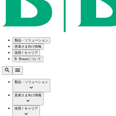
製品・ソリューション
患者さま向け情報
採用 / キャリア
ソリューション
B. Braunについて
疾患・症状
医療機器・医薬品製造の OEMソリューショ
採用情報
メンテナンスプログラム
腰部脊柱管狭窄症について
会社
国内の修理サービスセンター
腰椎椎間板ヘルニアについて
ビー・ブラウンエースクラップ株式会社の採
製品・ソリューション
コンサルティングサービス
膝関節の構造とその疾患
ビー・ブラウンエースクラップ株式会社の会
ひと目でわかるB. Braun
手術器具の管理、再生処理工程の業務改善
水頭症について
グローバル（B. Braunグループ）の採用情報
ビジョンとバリュー
患者さま向け情報
慢性創傷の治癒
グローバル（B. Braunグループ）の会社概要
ブランド
製品・診療領域
アクトリーン ミニ カテ
ビー・ブラウンエースクラップ株式会社につ
キャリア（B. Braunで働くということ）
アクトリーン ハイライト カテ
採用 / キャリア
エースクラップアカデミー
コンチネンスケア
アクトリーン ハイライト カテ チーマン
イノベーション
歯科