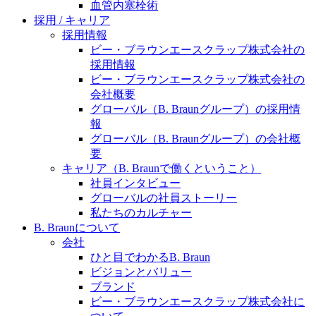
水頭症について
血管内塞栓術
医療に携わるあらゆる方々に、学びと情報共有の場を
採用 / キャリア
提供していくことを目指します。
「水頭症」とはどのような疾患なのでしょう。成人に
採用情報
多い水頭症と、小児に多い水頭症の特徴と症状、検査
ビー・ブラウンエースクラップ株式会社の
や治療法など「水頭症」の概要を知っていただくこと
採用情報
ができます。
ビー・ブラウンエースクラップ株式会社の
販売代理店さま向け情報​
会社概要
グローバル（B. Braunグループ）の採用情
お問合せ先、価格情報、E-Shopのご案内など販売店さ
報
ま向けの情報スペースです。
グローバル（B. Braunグループ）の会社概
要
キャリア（B. Braunで働くということ）
社員インタビュー
お問合せ
グローバルの社員ストーリー
私たちのカルチャー
お問合せフォームより、ご質問をお送りください。
B. Braunについて
会社
ひと目でわかるB. Braun
ビジョンとバリュー
ブランド
ビー・ブラウンエースクラップ株式会社に