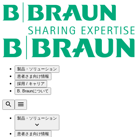
製品・ソリューション
患者さま向け情報
採用 / キャリア
ソリューション
B. Braunについて
疾患・症状
医療機器・医薬品製造の OEMソリューショ
採用情報
ン
腰部脊柱管狭窄症について
会社
メンテナンスプログラム
腰椎椎間板ヘルニアについて
ビー・ブラウンエースクラップ株式会社の
製品・ソリューション
国内の修理サービスセンター
膝関節の構造とその疾患
採用情報
ひと目でわかるB. Braun
コンサルティングサービス
水頭症について
ビー・ブラウンエースクラップ株式会社の
ビジョンとバリュー
患者さま向け情報
手術器具の管理、再生処理工程の業務改善
慢性創傷の治癒
会社概要
ブランド