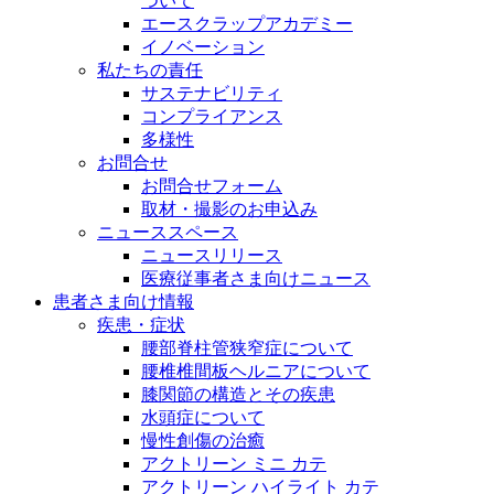
ついて
エースクラップアカデミー
イノベーション
私たちの責任
サステナビリティ
コンプライアンス
多様性
お問合せ
お問合せフォーム
取材・撮影のお申込み
ニューススペース
ニュースリリース
医療従事者さま向けニュース
患者さま向け情報
疾患・症状
腰部脊柱管狭窄症について
腰椎椎間板ヘルニアについて
膝関節の構造とその疾患
水頭症について
慢性創傷の治癒
アクトリーン ミニ カテ
アクトリーン ハイライト カテ