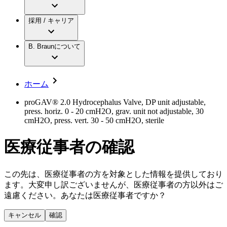
アクトリーン ミニ カテ
グローバル（B. Braunグループ）の採用情
ビー・ブラウンエースクラップ株式会社に
製品・診療領域
アクトリーン ハイライト カテ
報
採用 / キャリア
ついて
アクトリーン ハイライト カテ チーマン
グローバル（B. Braunグループ）の会社概
エースクラップアカデミー
コンチネンスケア
アクトリーン ハイライト セット
要
イノベーション
歯科
B. Braunについて
疾患・症状
輸液療法
キャリア（B. Braunで働くということ）
私たちの責任
低侵襲手術 （内視鏡外科手術）
脳神経外科
社員インタビュー
サステナビリティ
ホーム
整形外科手術
グローバルの社員ストーリー
コンプライアンス
疼痛管理（局所麻酔）
私たちのカルチャー
多様性
proGAV® 2.0 Hydrocephalus Valve, DP unit adjustable,
脊椎脊髄治療
press. horiz. 0 - 20 cmH2O, grav. unit not adjustable, 30
採用情報
手術用鋼製器具と滅菌コンテナーシステム
お問合せ
cmH2O, press. vert. 30 - 50 cmH2O, sterile
パワーシステム
キャリア（B. Braunで働くということ）
お問合せフォーム
縫合糸 / 皮膚用接着剤
医療従事者の確認
取材・撮影のお申込み
創傷ケア
血管内塞栓術
ニューススペース
ソリューション
この先は、医療従事者の方を対象とした情報を提供しており
ます。大変申し訳ございませんが、医療従事者の方以外はご
ニュースリリース
遠慮ください。あなたは医療従事者ですか？
医療従事者さま向けニュース
製品・診療領域
会社
キャンセル
確認