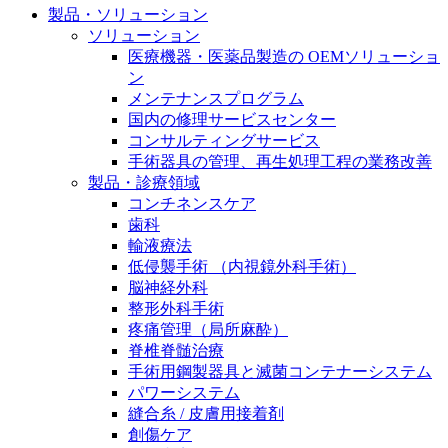
製品・ソリューション
膝関節の構造とその疾患
私たちの責任
ソリューション
身体の中で最も大きい関節である膝関節。日常の生活
医療機器・医薬品製造の OEMソリューショ
お問合せ
を支える、その機能や特徴とは？傷めてしまった場合
ン
には、どのような治療の選択肢があるのでしょう。
メンテナンスプログラム
採用情報
ニューススペース
国内の修理サービスセンター
コンサルティングサービス
ビー・ブラウンエースクラッﾌﾟで新たな可能性を見つ
手術器具の管理、再生処理工程の業務改善
けませんか？現在募集中のポジションをご覧いただけ
製品・診療領域
ます。
コンチネンスケア
歯科
製品ポートフォリオ​
輸液療法
低侵襲手術 （内視鏡外科手術）
こちらの製品ポートフォリオからも、製品をお探しい
脳神経外科
ただくことができます。
整形外科手術
疼痛管理（局所麻酔）
脊椎脊髄治療
手術用鋼製器具と滅菌コンテナーシステム
パワーシステム
縫合糸 / 皮膚用接着剤
エースクラップアカデミー
創傷ケア