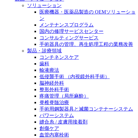
膝関節の構造とその疾患
私たちの責任
ソリューション
医療機器・医薬品製造の OEMソリューショ
身体の中で最も大きい関節である膝関節。日常の生活
ン
お問合せ
を支える、その機能や特徴とは？傷めてしまった場合
メンテナンスプログラム
には、どのような治療の選択肢があるのでしょう。
国内の修理サービスセンター
採用情報
ニューススペース
コンサルティングサービス
手術器具の管理、再生処理工程の業務改善
ビー・ブラウンエースクラッﾌﾟで新たな可能性を見つ
製品・診療領域
けませんか？現在募集中のポジションをご覧いただけ
コンチネンスケア
ます。
歯科
輸液療法
製品ポートフォリオ​
低侵襲手術 （内視鏡外科手術）
こちらの製品ポートフォリオからも、製品をお探しい
脳神経外科
ただくことができます。
整形外科手術
疼痛管理（局所麻酔）
脊椎脊髄治療
手術用鋼製器具と滅菌コンテナーシステム
パワーシステム
縫合糸 / 皮膚用接着剤
創傷ケア
エースクラップアカデミー
血管内塞栓術