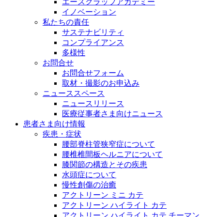
エースクラップアカデミー
イノベーション
私たちの責任
サステナビリティ
コンプライアンス
多様性
お問合せ
お問合せフォーム
取材・撮影のお申込み
ニューススペース
ニュースリリース
医療従事者さま向けニュース
患者さま向け情報
疾患・症状
腰部脊柱管狭窄症について
腰椎椎間板ヘルニアについて
膝関節の構造とその疾患
水頭症について
慢性創傷の治癒
アクトリーン ミニ カテ
アクトリーン ハイライト カテ
アクトリーン ハイライト カテ チーマン