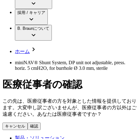
アクトリーン ミニ カテ
グローバル（B. Braunグループ）の採用情
ビー・ブラウンエースクラップ株式会社に
製品・診療領域
アクトリーン ハイライト カテ
報
採用 / キャリア
ついて
アクトリーン ハイライト カテ チーマン
グローバル（B. Braunグループ）の会社概
エースクラップアカデミー
コンチネンスケア
アクトリーン ハイライト セット
要
イノベーション
歯科
B. Braunについて
疾患・症状
輸液療法
キャリア（B. Braunで働くということ）
私たちの責任
低侵襲手術 （内視鏡外科手術）
脳神経外科
社員インタビュー
サステナビリティ
ホーム
整形外科手術
グローバルの社員ストーリー
コンプライアンス
疼痛管理（局所麻酔）
私たちのカルチャー
多様性
miniNAV® Shunt System, DP unit not adjustable, press.
脊椎脊髄治療
horiz. 5 cmH2O, for burrhole Ø 3.0 mm, sterile
採用情報
手術用鋼製器具と滅菌コンテナーシステム
お問合せ
パワーシステム
医療従事者の確認
キャリア（B. Braunで働くということ）
お問合せフォーム
縫合糸 / 皮膚用接着剤
取材・撮影のお申込み
創傷ケア
血管内塞栓術
この先は、医療従事者の方を対象とした情報を提供しており
ニューススペース
ソリューション
ます。大変申し訳ございませんが、医療従事者の方以外はご
遠慮ください。あなたは医療従事者ですか？
ニュースリリース
医療従事者さま向けニュース
製品・診療領域
キャンセル
確認
会社
製品・ソリューション