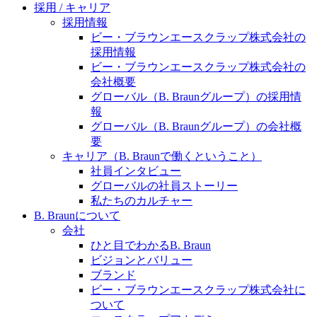
水頭症について
医療に携わるあらゆる方々に、学びと情報共有の場を
採用 / キャリア
提供していくことを目指します。
採用情報
「水頭症」とはどのような疾患なのでしょう。成人に
ビー・ブラウンエースクラップ株式会社の
多い水頭症と、小児に多い水頭症の特徴と症状、検査
採用情報
や治療法など「水頭症」の概要を知っていただくこと
ビー・ブラウンエースクラップ株式会社の
ができます。
会社概要
販売代理店さま向け情報​
グローバル（B. Braunグループ）の採用情
報
お問合せ先、価格情報、E-Shopのご案内など販売店さ
グローバル（B. Braunグループ）の会社概
ま向けの情報スペースです。
要
キャリア（B. Braunで働くということ）
社員インタビュー
お問合せ
グローバルの社員ストーリー
私たちのカルチャー
お問合せフォームより、ご質問をお送りください。
B. Braunについて
会社
ひと目でわかるB. Braun
ビジョンとバリュー
ブランド
ビー・ブラウンエースクラップ株式会社に
ついて