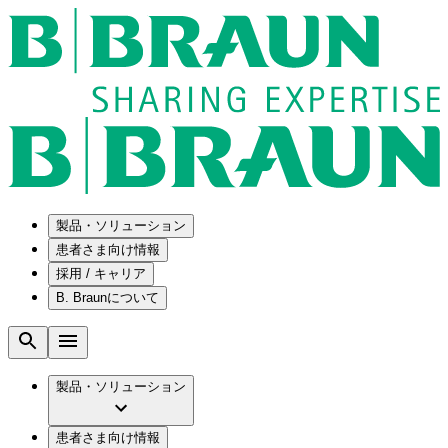
製品・ソリューション
患者さま向け情報
採用 / キャリア
ソリューション
B. Braunについて
疾患・症状
医療機器・医薬品製造の OEMソリューショ
採用情報
ン
腰部脊柱管狭窄症について
会社
メンテナンスプログラム
腰椎椎間板ヘルニアについて
ビー・ブラウンエースクラップ株式会社の
製品・ソリューション
国内の修理サービスセンター
膝関節の構造とその疾患
採用情報
ひと目でわかるB. Braun
コンサルティングサービス
水頭症について
ビー・ブラウンエースクラップ株式会社の
ビジョンとバリュー
患者さま向け情報
手術器具の管理、再生処理工程の業務改善
慢性創傷の治癒
会社概要
ブランド