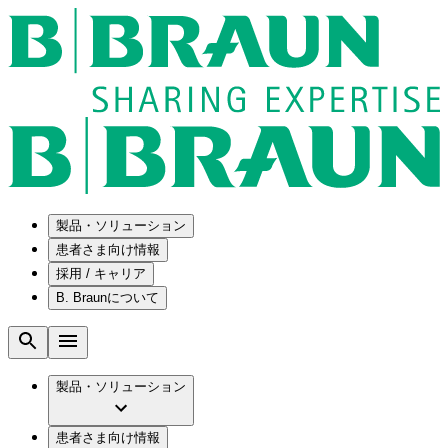
製品・ソリューション
患者さま向け情報
採用 / キャリア
ソリューション
B. Braunについて
疾患・症状
医療機器・医薬品製造の OEMソリューショ
採用情報
ン
腰部脊柱管狭窄症について
会社
メンテナンスプログラム
腰椎椎間板ヘルニアについて
ビー・ブラウンエースクラップ株式会社の
製品・ソリューション
国内の修理サービスセンター
膝関節の構造とその疾患
採用情報
ひと目でわかるB. Braun
コンサルティングサービス
水頭症について
ビー・ブラウンエースクラップ株式会社の
ビジョンとバリュー
患者さま向け情報
手術器具の管理、再生処理工程の業務改善
慢性創傷の治癒
会社概要
ブランド