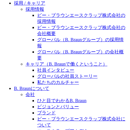
水頭症について
医療に携わるあらゆる方々に、学びと情報共有の場を
採用 / キャリア
提供していくことを目指します。
採用情報
「水頭症」とはどのような疾患なのでしょう。成人に
ビー・ブラウンエースクラップ株式会社の
多い水頭症と、小児に多い水頭症の特徴と症状、検査
採用情報
や治療法など「水頭症」の概要を知っていただくこと
ビー・ブラウンエースクラップ株式会社の
ができます。
会社概要
販売代理店さま向け情報​
グローバル（B. Braunグループ）の採用情
報
お問合せ先、価格情報、E-Shopのご案内など販売店さ
グローバル（B. Braunグループ）の会社概
ま向けの情報スペースです。
要
キャリア（B. Braunで働くということ）
社員インタビュー
お問合せ
グローバルの社員ストーリー
私たちのカルチャー
お問合せフォームより、ご質問をお送りください。
B. Braunについて
会社
ひと目でわかるB. Braun
ビジョンとバリュー
ブランド
ビー・ブラウンエースクラップ株式会社に
ついて