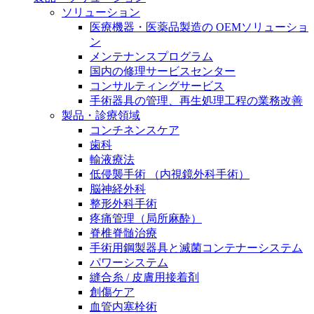
膝関節の構造とその疾患
私たちの責任
ソリューション
医療機器・医薬品製造の OEMソリューショ
身体の中で最も大きい関節である膝関節。日常の生活
ン
お問合せ
を支える、その機能や特徴とは？傷めてしまった場合
メンテナンスプログラム
には、どのような治療の選択肢があるのでしょう。
国内の修理サービスセンター
採用情報
ニューススペース
コンサルティングサービス
手術器具の管理、再生処理工程の業務改善
ビー・ブラウンエースクラッﾌﾟで新たな可能性を見つ
製品・診療領域
けませんか？現在募集中のポジションをご覧いただけ
コンチネンスケア
ます。
歯科
輸液療法
製品ポートフォリオ​
低侵襲手術 （内視鏡外科手術）
こちらの製品ポートフォリオからも、製品をお探しい
脳神経外科
ただくことができます。
整形外科手術
疼痛管理（局所麻酔）
脊椎脊髄治療
手術用鋼製器具と滅菌コンテナーシステム
パワーシステム
縫合糸 / 皮膚用接着剤
創傷ケア
エースクラップアカデミー
血管内塞栓術