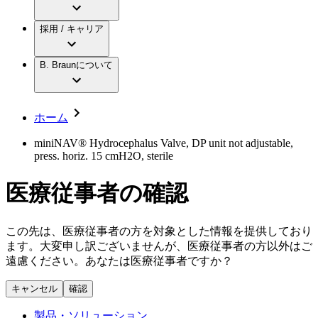
アクトリーン ミニ カテ
グローバル（B. Braunグループ）の採用情
ビー・ブラウンエースクラップ株式会社に
製品・診療領域
アクトリーン ハイライト カテ
報
採用 / キャリア
ついて
アクトリーン ハイライト カテ チーマン
グローバル（B. Braunグループ）の会社概
エースクラップアカデミー
コンチネンスケア
アクトリーン ハイライト セット
要
イノベーション
歯科
B. Braunについて
疾患・症状
輸液療法
キャリア（B. Braunで働くということ）
私たちの責任
低侵襲手術 （内視鏡外科手術）
脳神経外科
社員インタビュー
サステナビリティ
ホーム
整形外科手術
グローバルの社員ストーリー
コンプライアンス
疼痛管理（局所麻酔）
私たちのカルチャー
多様性
miniNAV® Hydrocephalus Valve, DP unit not adjustable,
脊椎脊髄治療
press. horiz. 15 cmH2O, sterile
採用情報
手術用鋼製器具と滅菌コンテナーシステム
お問合せ
パワーシステム
医療従事者の確認
キャリア（B. Braunで働くということ）
お問合せフォーム
縫合糸 / 皮膚用接着剤
取材・撮影のお申込み
創傷ケア
血管内塞栓術
この先は、医療従事者の方を対象とした情報を提供しており
ニューススペース
ソリューション
ます。大変申し訳ございませんが、医療従事者の方以外はご
遠慮ください。あなたは医療従事者ですか？
ニュースリリース
医療従事者さま向けニュース
製品・診療領域
キャンセル
確認
会社
製品・ソリューション