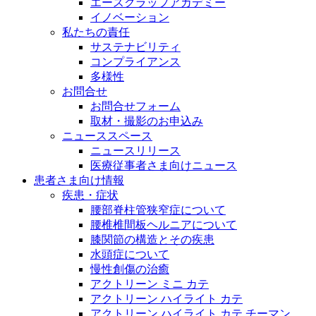
エースクラップアカデミー
イノベーション
私たちの責任
サステナビリティ
コンプライアンス
多様性
お問合せ
お問合せフォーム
取材・撮影のお申込み
ニューススペース
ニュースリリース
医療従事者さま向けニュース
患者さま向け情報
疾患・症状
腰部脊柱管狭窄症について
腰椎椎間板ヘルニアについて
膝関節の構造とその疾患
水頭症について
慢性創傷の治癒
アクトリーン ミニ カテ
アクトリーン ハイライト カテ
アクトリーン ハイライト カテ チーマン