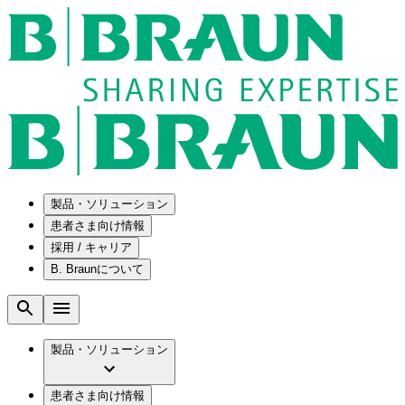
製品・ソリューション
患者さま向け情報
採用 / キャリア
ソリューション
B. Braunについて
疾患・症状
医療機器・医薬品製造の OEMソリューショ
採用情報
ン
腰部脊柱管狭窄症について
会社
メンテナンスプログラム
腰椎椎間板ヘルニアについて
ビー・ブラウンエースクラップ株式会社の
製品・ソリューション
国内の修理サービスセンター
膝関節の構造とその疾患
採用情報
ひと目でわかるB. Braun
コンサルティングサービス
水頭症について
ビー・ブラウンエースクラップ株式会社の
ビジョンとバリュー
患者さま向け情報
手術器具の管理、再生処理工程の業務改善
慢性創傷の治癒
会社概要
ブランド