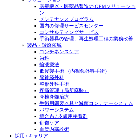
膝関節の構造とその疾患
私たちの責任
医療機器・医薬品製造の OEMソリューショ
ン
身体の中で最も大きい関節である膝関節。日常の生活
メンテナンスプログラム
お問合せ
を支える、その機能や特徴とは？傷めてしまった場合
国内の修理サービスセンター
には、どのような治療の選択肢があるのでしょう。
コンサルティングサービス
採用情報
ニューススペース
手術器具の管理、再生処理工程の業務改善
製品・診療領域
ビー・ブラウンエースクラッﾌﾟで新たな可能性を見つ
コンチネンスケア
けませんか？現在募集中のポジションをご覧いただけ
歯科
ます。
輸液療法
低侵襲手術 （内視鏡外科手術）
製品ポートフォリオ​
脳神経外科
こちらの製品ポートフォリオからも、製品をお探しい
整形外科手術
ただくことができます。
疼痛管理（局所麻酔）
脊椎脊髄治療
手術用鋼製器具と滅菌コンテナーシステム
パワーシステム
縫合糸 / 皮膚用接着剤
創傷ケア
血管内塞栓術
エースクラップアカデミー
採用 / キャリア