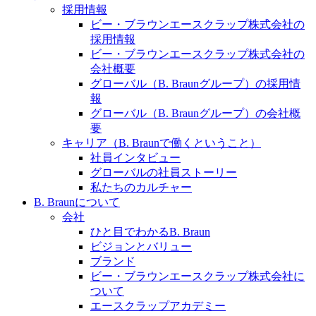
水頭症について
医療に携わるあらゆる方々に、学びと情報共有の場を
採用情報
提供していくことを目指します。
ビー・ブラウンエースクラップ株式会社の
「水頭症」とはどのような疾患なのでしょう。成人に
採用情報
多い水頭症と、小児に多い水頭症の特徴と症状、検査
ビー・ブラウンエースクラップ株式会社の
や治療法など「水頭症」の概要を知っていただくこと
会社概要
ができます。
グローバル（B. Braunグループ）の採用情
販売代理店さま向け情報​
報
グローバル（B. Braunグループ）の会社概
お問合せ先、価格情報、E-Shopのご案内など販売店さ
要
ま向けの情報スペースです。
キャリア（B. Braunで働くということ）
社員インタビュー
グローバルの社員ストーリー
お問合せ
私たちのカルチャー
B. Braunについて
お問合せフォームより、ご質問をお送りください。
会社
ひと目でわかるB. Braun
ビジョンとバリュー
ブランド
ビー・ブラウンエースクラップ株式会社に
ついて
エースクラップアカデミー