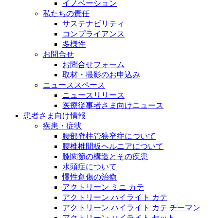
イノベーション
私たちの責任
サステナビリティ
コンプライアンス
多様性
お問合せ
お問合せフォーム
取材・撮影のお申込み
ニューススペース
ニュースリリース
医療従事者さま向けニュース
患者さま向け情報
疾患・症状
腰部脊柱管狭窄症について
腰椎椎間板ヘルニアについて
膝関節の構造とその疾患
水頭症について
慢性創傷の治癒
アクトリーン ミニ カテ
アクトリーン ハイライト カテ
アクトリーン ハイライト カテ チーマン
アクトリーン ハイライト セット