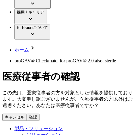
アクトリーン ミニ カテ
グローバル（B. Braunグループ）の採用情
ビー・ブラウンエースクラップ株式会社に
製品・診療領域
アクトリーン ハイライト カテ
報
採用 / キャリア
ついて
アクトリーン ハイライト カテ チーマン
グローバル（B. Braunグループ）の会社概
エースクラップアカデミー
コンチネンスケア
アクトリーン ハイライト セット
要
イノベーション
歯科
B. Braunについて
疾患・症状
輸液療法
キャリア（B. Braunで働くということ）
私たちの責任
低侵襲手術 （内視鏡外科手術）
脳神経外科
社員インタビュー
サステナビリティ
ホーム
整形外科手術
グローバルの社員ストーリー
コンプライアンス
疼痛管理（局所麻酔）
私たちのカルチャー
多様性
proGAV® Checkmate, for proGAV® 2.0 also, sterile
脊椎脊髄治療
採用情報
手術用鋼製器具と滅菌コンテナーシステム
お問合せ
医療従事者の確認
パワーシステム
キャリア（B. Braunで働くということ）
お問合せフォーム
縫合糸 / 皮膚用接着剤
取材・撮影のお申込み
創傷ケア
この先は、医療従事者の方を対象とした情報を提供しており
血管内塞栓術
ます。大変申し訳ございませんが、医療従事者の方以外はご
ニューススペース
ソリューション
遠慮ください。あなたは医療従事者ですか？
ニュースリリース
キャンセル
確認
医療従事者さま向けニュース
製品・診療領域
会社
製品・ソリューション
ソリューション