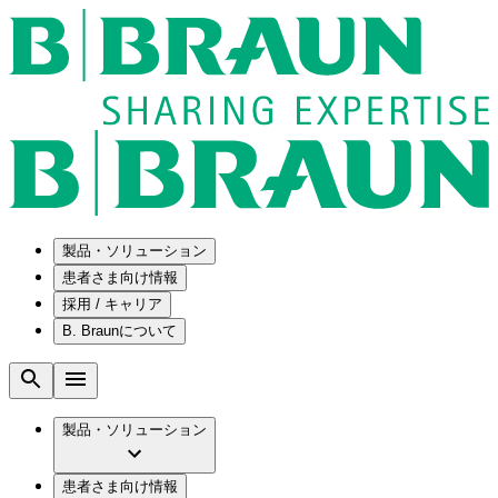
製品・ソリューション
患者さま向け情報
採用 / キャリア
ソリューション
B. Braunについて
疾患・症状
医療機器・医薬品製造の OEMソリューショ
採用情報
ン
腰部脊柱管狭窄症について
会社
メンテナンスプログラム
腰椎椎間板ヘルニアについて
ビー・ブラウンエースクラップ株式会社の
製品・ソリューション
国内の修理サービスセンター
膝関節の構造とその疾患
採用情報
ひと目でわかるB. Braun
コンサルティングサービス
水頭症について
ビー・ブラウンエースクラップ株式会社の
ビジョンとバリュー
患者さま向け情報
手術器具の管理、再生処理工程の業務改善
慢性創傷の治癒
会社概要
ブランド