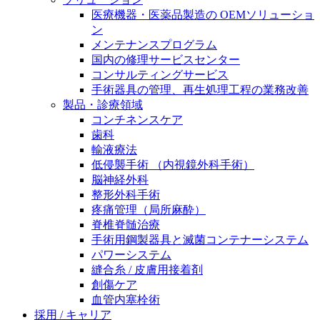
膝関節の構造とその疾患
私たちの責任
医療機器・医薬品製造の OEMソリューショ
ン
身体の中で最も大きい関節である膝関節。日常の生活
メンテナンスプログラム
お問合せ
を支える、その機能や特徴とは？傷めてしまった場合
国内の修理サービスセンター
には、どのような治療の選択肢があるのでしょう。
コンサルティングサービス
採用情報
ニューススペース
手術器具の管理、再生処理工程の業務改善
製品・診療領域
ビー・ブラウンエースクラッﾌﾟで新たな可能性を見つ
コンチネンスケア
けませんか？現在募集中のポジションをご覧いただけ
歯科
ます。
輸液療法
低侵襲手術 （内視鏡外科手術）
製品ポートフォリオ​
脳神経外科
こちらの製品ポートフォリオからも、製品をお探しい
整形外科手術
ただくことができます。
疼痛管理（局所麻酔）
脊椎脊髄治療
手術用鋼製器具と滅菌コンテナーシステム
パワーシステム
縫合糸 / 皮膚用接着剤
創傷ケア
血管内塞栓術
エースクラップアカデミー
採用 / キャリア