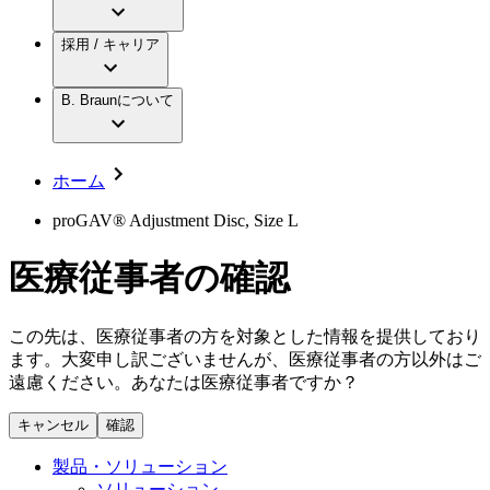
アクトリーン ミニ カテ
グローバル（B. Braunグループ）の採用情
ビー・ブラウンエースクラップ株式会社に
製品・診療領域
アクトリーン ハイライト カテ
報
採用 / キャリア
ついて
アクトリーン ハイライト カテ チーマン
グローバル（B. Braunグループ）の会社概
エースクラップアカデミー
コンチネンスケア
アクトリーン ハイライト セット
要
イノベーション
歯科
B. Braunについて
疾患・症状
輸液療法
キャリア（B. Braunで働くということ）
私たちの責任
低侵襲手術 （内視鏡外科手術）
脳神経外科
社員インタビュー
サステナビリティ
ホーム
整形外科手術
グローバルの社員ストーリー
コンプライアンス
疼痛管理（局所麻酔）
私たちのカルチャー
多様性
proGAV® Adjustment Disc, Size L
脊椎脊髄治療
採用情報
手術用鋼製器具と滅菌コンテナーシステム
お問合せ
医療従事者の確認
パワーシステム
キャリア（B. Braunで働くということ）
お問合せフォーム
縫合糸 / 皮膚用接着剤
取材・撮影のお申込み
創傷ケア
この先は、医療従事者の方を対象とした情報を提供しており
血管内塞栓術
ます。大変申し訳ございませんが、医療従事者の方以外はご
ニューススペース
ソリューション
遠慮ください。あなたは医療従事者ですか？
ニュースリリース
キャンセル
確認
医療従事者さま向けニュース
製品・診療領域
会社
製品・ソリューション
ソリューション