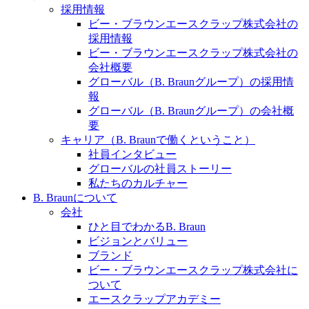
水頭症について
医療に携わるあらゆる方々に、学びと情報共有の場を
採用情報
提供していくことを目指します。
ビー・ブラウンエースクラップ株式会社の
「水頭症」とはどのような疾患なのでしょう。成人に
採用情報
多い水頭症と、小児に多い水頭症の特徴と症状、検査
ビー・ブラウンエースクラップ株式会社の
や治療法など「水頭症」の概要を知っていただくこと
会社概要
ができます。
グローバル（B. Braunグループ）の採用情
販売代理店さま向け情報​
報
グローバル（B. Braunグループ）の会社概
お問合せ先、価格情報、E-Shopのご案内など販売店さ
要
ま向けの情報スペースです。
キャリア（B. Braunで働くということ）
社員インタビュー
グローバルの社員ストーリー
お問合せ
私たちのカルチャー
B. Braunについて
お問合せフォームより、ご質問をお送りください。
会社
ひと目でわかるB. Braun
ビジョンとバリュー
ブランド
ビー・ブラウンエースクラップ株式会社に
ついて
エースクラップアカデミー