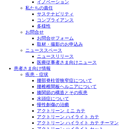
イノベーション
私たちの責任
サステナビリティ
コンプライアンス
多様性
お問合せ
お問合せフォーム
取材・撮影のお申込み
ニューススペース
ニュースリリース
医療従事者さま向けニュース
患者さま向け情報
疾患・症状
腰部脊柱管狭窄症について
腰椎椎間板ヘルニアについて
膝関節の構造とその疾患
水頭症について
慢性創傷の治癒
アクトリーン ミニ カテ
アクトリーン ハイライト カテ
アクトリーン ハイライト カテ チーマン
アクトリーン ハイライト セット