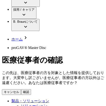
アクトリーン ミニ カテ
グローバル（B. Braunグループ）の採用情
ビー・ブラウンエースクラップ株式会社に
製品・診療領域
アクトリーン ハイライト カテ
報
採用 / キャリア
ついて
アクトリーン ハイライト カテ チーマン
グローバル（B. Braunグループ）の会社概
エースクラップアカデミー
コンチネンスケア
アクトリーン ハイライト セット
要
イノベーション
歯科
B. Braunについて
疾患・症状
輸液療法
キャリア（B. Braunで働くということ）
私たちの責任
低侵襲手術 （内視鏡外科手術）
脳神経外科
社員インタビュー
サステナビリティ
ホーム
整形外科手術
グローバルの社員ストーリー
コンプライアンス
疼痛管理（局所麻酔）
私たちのカルチャー
多様性
proGAV® Master Disc
脊椎脊髄治療
採用情報
手術用鋼製器具と滅菌コンテナーシステム
お問合せ
医療従事者の確認
パワーシステム
キャリア（B. Braunで働くということ）
お問合せフォーム
縫合糸 / 皮膚用接着剤
取材・撮影のお申込み
創傷ケア
この先は、医療従事者の方を対象とした情報を提供しており
血管内塞栓術
ます。大変申し訳ございませんが、医療従事者の方以外はご
ニューススペース
ソリューション
遠慮ください。あなたは医療従事者ですか？
ニュースリリース
キャンセル
確認
医療従事者さま向けニュース
製品・診療領域
会社
製品・ソリューション
ソリューション