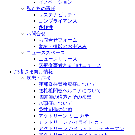
イノベーション
私たちの責任
サステナビリティ
コンプライアンス
多様性
お問合せ
お問合せフォーム
取材・撮影のお申込み
ニューススペース
ニュースリリース
医療従事者さま向けニュース
患者さま向け情報
疾患・症状
腰部脊柱管狭窄症について
腰椎椎間板ヘルニアについて
膝関節の構造とその疾患
水頭症について
慢性創傷の治癒
アクトリーン ミニ カテ
アクトリーン ハイライト カテ
アクトリーン ハイライト カテ チーマン
アクトリーン ハイライト セット