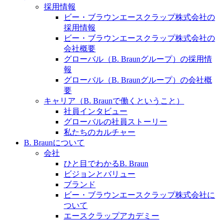
水頭症について
医療に携わるあらゆる方々に、学びと情報共有の場を
採用情報
提供していくことを目指します。
ビー・ブラウンエースクラップ株式会社の
「水頭症」とはどのような疾患なのでしょう。成人に
採用情報
多い水頭症と、小児に多い水頭症の特徴と症状、検査
ビー・ブラウンエースクラップ株式会社の
や治療法など「水頭症」の概要を知っていただくこと
会社概要
ができます。
グローバル（B. Braunグループ）の採用情
販売代理店さま向け情報​
報
グローバル（B. Braunグループ）の会社概
お問合せ先、価格情報、E-Shopのご案内など販売店さ
要
ま向けの情報スペースです。
キャリア（B. Braunで働くということ）
社員インタビュー
グローバルの社員ストーリー
お問合せ
私たちのカルチャー
B. Braunについて
お問合せフォームより、ご質問をお送りください。
会社
ひと目でわかるB. Braun
ビジョンとバリュー
ブランド
ビー・ブラウンエースクラップ株式会社に
ついて
エースクラップアカデミー