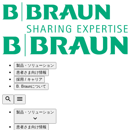
製品・ソリューション
患者さま向け情報
採用 / キャリア
ソリューション
B. Braunについて
疾患・症状
医療機器・医薬品製造の OEMソリューショ
採用情報
ン
腰部脊柱管狭窄症について
会社
メンテナンスプログラム
腰椎椎間板ヘルニアについて
ビー・ブラウンエースクラップ株式会社の
製品・ソリューション
国内の修理サービスセンター
膝関節の構造とその疾患
採用情報
ひと目でわかるB. Braun
コンサルティングサービス
水頭症について
ビー・ブラウンエースクラップ株式会社の
ビジョンとバリュー
患者さま向け情報
手術器具の管理、再生処理工程の業務改善
慢性創傷の治癒
会社概要
ブランド