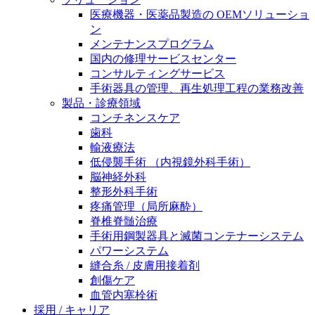
膝関節の構造とその疾患
私たちの責任
医療機器・医薬品製造の OEMソリューショ
ン
身体の中で最も大きい関節である膝関節。日常の生活
メンテナンスプログラム
お問合せ
を支える、その機能や特徴とは？傷めてしまった場合
国内の修理サービスセンター
には、どのような治療の選択肢があるのでしょう。
コンサルティングサービス
採用情報
ニューススペース
手術器具の管理、再生処理工程の業務改善
製品・診療領域
ビー・ブラウンエースクラッﾌﾟで新たな可能性を見つ
コンチネンスケア
けませんか？現在募集中のポジションをご覧いただけ
歯科
ます。
輸液療法
低侵襲手術 （内視鏡外科手術）
製品ポートフォリオ​
脳神経外科
こちらの製品ポートフォリオからも、製品をお探しい
整形外科手術
ただくことができます。
疼痛管理（局所麻酔）
脊椎脊髄治療
手術用鋼製器具と滅菌コンテナーシステム
パワーシステム
縫合糸 / 皮膚用接着剤
創傷ケア
血管内塞栓術
エースクラップアカデミー
採用 / キャリア