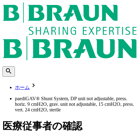
ホーム
paediGAV® Shunt System, DP unit not adjustable, press.
horiz. 9 cmH2O, grav. unit not adjustable, 15 cmH2O, press.
vert. 24 cmH2O, sterile
医療従事者の確認