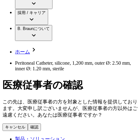
アクトリーン ミニ カテ
グローバル（B. Braunグループ）の採用情
ビー・ブラウンエースクラップ株式会社に
製品・診療領域
アクトリーン ハイライト カテ
報
採用 / キャリア
ついて
アクトリーン ハイライト カテ チーマン
グローバル（B. Braunグループ）の会社概
エースクラップアカデミー
コンチネンスケア
アクトリーン ハイライト セット
要
イノベーション
歯科
B. Braunについて
疾患・症状
輸液療法
キャリア（B. Braunで働くということ）
私たちの責任
低侵襲手術 （内視鏡外科手術）
脳神経外科
社員インタビュー
サステナビリティ
ホーム
整形外科手術
グローバルの社員ストーリー
コンプライアンス
疼痛管理（局所麻酔）
私たちのカルチャー
多様性
Peritoneal Catheter, silicone, 1,200 mm, outer Ø: 2.50 mm,
脊椎脊髄治療
inner Ø: 1.20 mm, sterile
採用情報
手術用鋼製器具と滅菌コンテナーシステム
お問合せ
パワーシステム
医療従事者の確認
キャリア（B. Braunで働くということ）
お問合せフォーム
縫合糸 / 皮膚用接着剤
取材・撮影のお申込み
創傷ケア
血管内塞栓術
この先は、医療従事者の方を対象とした情報を提供しており
ニューススペース
ソリューション
ます。大変申し訳ございませんが、医療従事者の方以外はご
遠慮ください。あなたは医療従事者ですか？
ニュースリリース
医療従事者さま向けニュース
製品・診療領域
キャンセル
確認
会社
製品・ソリューション