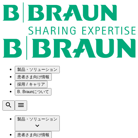
製品・ソリューション
患者さま向け情報
採用 / キャリア
ソリューション
B. Braunについて
疾患・症状
医療機器・医薬品製造の OEMソリューショ
採用情報
ン
腰部脊柱管狭窄症について
会社
メンテナンスプログラム
腰椎椎間板ヘルニアについて
ビー・ブラウンエースクラップ株式会社の
製品・ソリューション
国内の修理サービスセンター
膝関節の構造とその疾患
採用情報
ひと目でわかるB. Braun
コンサルティングサービス
水頭症について
ビー・ブラウンエースクラップ株式会社の
ビジョンとバリュー
患者さま向け情報
手術器具の管理、再生処理工程の業務改善
慢性創傷の治癒
会社概要
ブランド