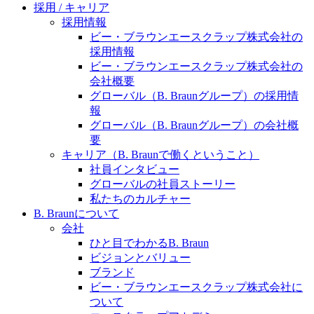
水頭症について
医療に携わるあらゆる方々に、学びと情報共有の場を
採用 / キャリア
提供していくことを目指します。
採用情報
「水頭症」とはどのような疾患なのでしょう。成人に
ビー・ブラウンエースクラップ株式会社の
多い水頭症と、小児に多い水頭症の特徴と症状、検査
採用情報
や治療法など「水頭症」の概要を知っていただくこと
ビー・ブラウンエースクラップ株式会社の
ができます。
会社概要
販売代理店さま向け情報​
グローバル（B. Braunグループ）の採用情
報
お問合せ先、価格情報、E-Shopのご案内など販売店さ
グローバル（B. Braunグループ）の会社概
ま向けの情報スペースです。
要
キャリア（B. Braunで働くということ）
社員インタビュー
お問合せ
グローバルの社員ストーリー
私たちのカルチャー
お問合せフォームより、ご質問をお送りください。
B. Braunについて
会社
ひと目でわかるB. Braun
ビジョンとバリュー
ブランド
ビー・ブラウンエースクラップ株式会社に
ついて