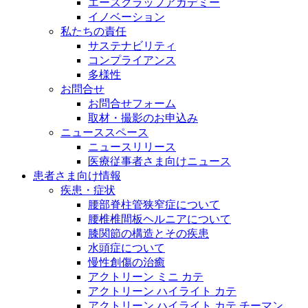
エースクラップアカデミー
イノベーション
私たちの責任
サステナビリティ
コンプライアンス
多様性
お問合せ
お問合せフォーム
取材・撮影のお申込み
ニューススペース
ニュースリリース
医療従事者さま向けニュース
患者さま向け情報
疾患・症状
腰部脊柱管狭窄症について
腰椎椎間板ヘルニアについて
膝関節の構造とその疾患
水頭症について
慢性創傷の治癒
アクトリーン ミニ カテ
アクトリーン ハイライト カテ
アクトリーン ハイライト カテ チーマン