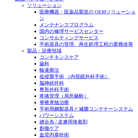
膝関節の構造とその疾患
私たちの責任
ソリューション
医療機器・医薬品製造の OEMソリューショ
身体の中で最も大きい関節である膝関節。日常の生活
ン
お問合せ
を支える、その機能や特徴とは？傷めてしまった場合
メンテナンスプログラム
には、どのような治療の選択肢があるのでしょう。
国内の修理サービスセンター
採用情報
ニューススペース
コンサルティングサービス
手術器具の管理、再生処理工程の業務改善
ビー・ブラウンエースクラッﾌﾟで新たな可能性を見つ
製品・診療領域
けませんか？現在募集中のポジションをご覧いただけ
コンチネンスケア
ます。
歯科
輸液療法
製品ポートフォリオ​
低侵襲手術 （内視鏡外科手術）
こちらの製品ポートフォリオからも、製品をお探しい
脳神経外科
ただくことができます。
整形外科手術
疼痛管理（局所麻酔）
脊椎脊髄治療
手術用鋼製器具と滅菌コンテナーシステム
パワーシステム
縫合糸 / 皮膚用接着剤
創傷ケア
エースクラップアカデミー
血管内塞栓術