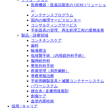
膝関節の構造とその疾患
私たちの責任
医療機器・医薬品製造の OEMソリューショ
ン
身体の中で最も大きい関節である膝関節。日常の生活
メンテナンスプログラム
お問合せ
を支える、その機能や特徴とは？傷めてしまった場合
国内の修理サービスセンター
には、どのような治療の選択肢があるのでしょう。
コンサルティングサービス
採用情報
ニューススペース
手術器具の管理、再生処理工程の業務改善
製品・診療領域
ビー・ブラウンエースクラッﾌﾟで新たな可能性を見つ
コンチネンスケア
けませんか？現在募集中のポジションをご覧いただけ
歯科
ます。
輸液療法
低侵襲手術 （内視鏡外科手術）
製品ポートフォリオ​
脳神経外科
こちらの製品ポートフォリオからも、製品をお探しい
整形外科手術
ただくことができます。
疼痛管理（局所麻酔）
脊椎脊髄治療
手術用鋼製器具と滅菌コンテナーシステム
パワーシステム
縫合糸 / 皮膚用接着剤
創傷ケア
血管内塞栓術
エースクラップアカデミー
採用 / キャリア