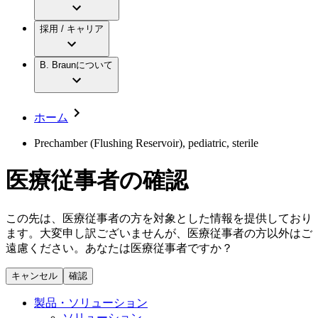
アクトリーン ミニ カテ
グローバル（B. Braunグループ）の採用情
ビー・ブラウンエースクラップ株式会社に
製品・診療領域
アクトリーン ハイライト カテ
報
採用 / キャリア
ついて
アクトリーン ハイライト カテ チーマン
グローバル（B. Braunグループ）の会社概
エースクラップアカデミー
コンチネンスケア
アクトリーン ハイライト セット
要
イノベーション
歯科
B. Braunについて
疾患・症状
輸液療法
キャリア（B. Braunで働くということ）
私たちの責任
低侵襲手術 （内視鏡外科手術）
脳神経外科
社員インタビュー
サステナビリティ
ホーム
整形外科手術
グローバルの社員ストーリー
コンプライアンス
疼痛管理（局所麻酔）
私たちのカルチャー
多様性
Prechamber (Flushing Reservoir), pediatric, sterile
脊椎脊髄治療
採用情報
手術用鋼製器具と滅菌コンテナーシステム
お問合せ
医療従事者の確認
パワーシステム
キャリア（B. Braunで働くということ）
お問合せフォーム
縫合糸 / 皮膚用接着剤
取材・撮影のお申込み
創傷ケア
この先は、医療従事者の方を対象とした情報を提供しており
血管内塞栓術
ます。大変申し訳ございませんが、医療従事者の方以外はご
ニューススペース
ソリューション
遠慮ください。あなたは医療従事者ですか？
ニュースリリース
キャンセル
確認
医療従事者さま向けニュース
製品・診療領域
会社
製品・ソリューション
ソリューション