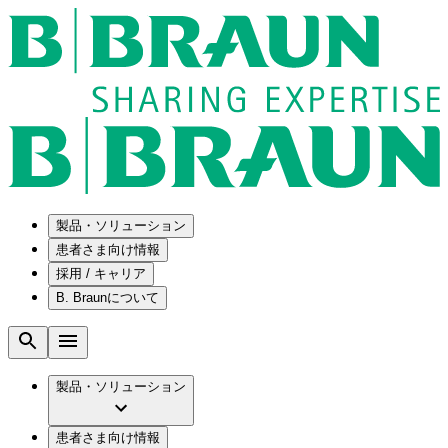
製品・ソリューション
患者さま向け情報
採用 / キャリア
ソリューション
B. Braunについて
疾患・症状
医療機器・医薬品製造の OEMソリューショ
採用情報
ン
腰部脊柱管狭窄症について
会社
メンテナンスプログラム
腰椎椎間板ヘルニアについて
ビー・ブラウンエースクラップ株式会社の
製品・ソリューション
国内の修理サービスセンター
膝関節の構造とその疾患
採用情報
ひと目でわかるB. Braun
コンサルティングサービス
水頭症について
ビー・ブラウンエースクラップ株式会社の
ビジョンとバリュー
患者さま向け情報
手術器具の管理、再生処理工程の業務改善
慢性創傷の治癒
会社概要
ブランド