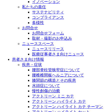
イノベーション
私たちの責任
サステナビリティ
コンプライアンス
多様性
お問合せ
お問合せフォーム
取材・撮影のお申込み
ニューススペース
ニュースリリース
医療従事者さま向けニュース
患者さま向け情報
疾患・症状
腰部脊柱管狭窄症について
腰椎椎間板ヘルニアについて
膝関節の構造とその疾患
水頭症について
慢性創傷の治癒
アクトリーン ミニ カテ
アクトリーン ハイライト カテ
アクトリーン ハイライト カテ チーマン
アクトリーン ハイライト セット