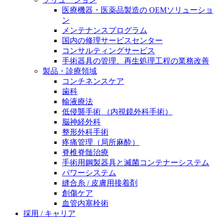
膝関節の構造とその疾患
私たちの責任
医療機器・医薬品製造の OEMソリューショ
ン
身体の中で最も大きい関節である膝関節。日常の生活
メンテナンスプログラム
お問合せ
を支える、その機能や特徴とは？傷めてしまった場合
国内の修理サービスセンター
には、どのような治療の選択肢があるのでしょう。
コンサルティングサービス
採用情報
ニューススペース
手術器具の管理、再生処理工程の業務改善
製品・診療領域
ビー・ブラウンエースクラッﾌﾟで新たな可能性を見つ
コンチネンスケア
けませんか？現在募集中のポジションをご覧いただけ
歯科
ます。
輸液療法
低侵襲手術 （内視鏡外科手術）
製品ポートフォリオ​
脳神経外科
こちらの製品ポートフォリオからも、製品をお探しい
整形外科手術
ただくことができます。
疼痛管理（局所麻酔）
脊椎脊髄治療
手術用鋼製器具と滅菌コンテナーシステム
パワーシステム
縫合糸 / 皮膚用接着剤
創傷ケア
血管内塞栓術
エースクラップアカデミー
採用 / キャリア