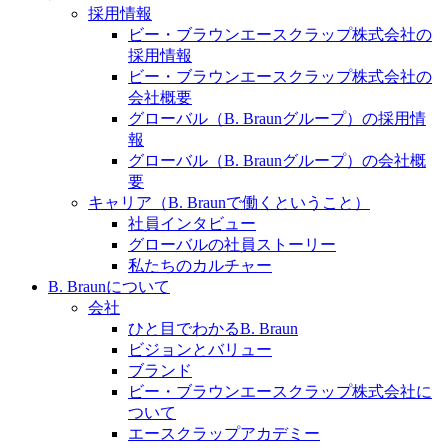
水頭症について
医療に携わるあらゆる方々に、学びと情報共有の場を
採用情報
提供していくことを目指します。
ビー・ブラウンエースクラップ株式会社の
「水頭症」とはどのような疾患なのでしょう。成人に
採用情報
多い水頭症と、小児に多い水頭症の特徴と症状、検査
ビー・ブラウンエースクラップ株式会社の
や治療法など「水頭症」の概要を知っていただくこと
会社概要
ができます。
グローバル（B. Braunグループ）の採用情
販売代理店さま向け情報​
報
グローバル（B. Braunグループ）の会社概
お問合せ先、価格情報、E-Shopのご案内など販売店さ
要
ま向けの情報スペースです。
キャリア（B. Braunで働くということ）
社員インタビュー
グローバルの社員ストーリー
お問合せ
私たちのカルチャー
B. Braunについて
お問合せフォームより、ご質問をお送りください。
会社
ひと目でわかるB. Braun
ビジョンとバリュー
ブランド
ビー・ブラウンエースクラップ株式会社に
ついて
エースクラップアカデミー