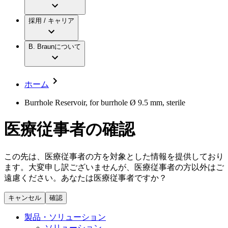
アクトリーン ミニ カテ
グローバル（B. Braunグループ）の採用情
ビー・ブラウンエースクラップ株式会社に
製品・診療領域
アクトリーン ハイライト カテ
報
採用 / キャリア
ついて
アクトリーン ハイライト カテ チーマン
グローバル（B. Braunグループ）の会社概
エースクラップアカデミー
コンチネンスケア
アクトリーン ハイライト セット
要
イノベーション
歯科
B. Braunについて
疾患・症状
輸液療法
キャリア（B. Braunで働くということ）
私たちの責任
低侵襲手術 （内視鏡外科手術）
脳神経外科
社員インタビュー
サステナビリティ
ホーム
整形外科手術
グローバルの社員ストーリー
コンプライアンス
疼痛管理（局所麻酔）
私たちのカルチャー
多様性
Burrhole Reservoir, for burrhole Ø 9.5 mm, sterile
脊椎脊髄治療
採用情報
手術用鋼製器具と滅菌コンテナーシステム
お問合せ
医療従事者の確認
パワーシステム
キャリア（B. Braunで働くということ）
お問合せフォーム
縫合糸 / 皮膚用接着剤
取材・撮影のお申込み
創傷ケア
この先は、医療従事者の方を対象とした情報を提供しており
血管内塞栓術
ます。大変申し訳ございませんが、医療従事者の方以外はご
ニューススペース
ソリューション
遠慮ください。あなたは医療従事者ですか？
ニュースリリース
キャンセル
確認
医療従事者さま向けニュース
製品・診療領域
会社
製品・ソリューション
ソリューション