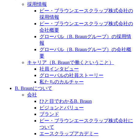
水頭症について
医療に携わるあらゆる方々に、学びと情報共有の場を
採用情報
提供していくことを目指します。
ビー・ブラウンエースクラップ株式会社の
「水頭症」とはどのような疾患なのでしょう。成人に
採用情報
多い水頭症と、小児に多い水頭症の特徴と症状、検査
ビー・ブラウンエースクラップ株式会社の
や治療法など「水頭症」の概要を知っていただくこと
会社概要
ができます。
グローバル（B. Braunグループ）の採用情
販売代理店さま向け情報​
報
グローバル（B. Braunグループ）の会社概
お問合せ先、価格情報、E-Shopのご案内など販売店さ
要
ま向けの情報スペースです。
キャリア（B. Braunで働くということ）
社員インタビュー
グローバルの社員ストーリー
お問合せ
私たちのカルチャー
B. Braunについて
お問合せフォームより、ご質問をお送りください。
会社
ひと目でわかるB. Braun
ビジョンとバリュー
ブランド
ビー・ブラウンエースクラップ株式会社に
ついて
エースクラップアカデミー