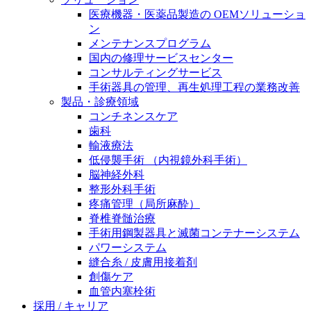
膝関節の構造とその疾患
私たちの責任
医療機器・医薬品製造の OEMソリューショ
ン
身体の中で最も大きい関節である膝関節。日常の生活
メンテナンスプログラム
お問合せ
を支える、その機能や特徴とは？傷めてしまった場合
国内の修理サービスセンター
には、どのような治療の選択肢があるのでしょう。
コンサルティングサービス
採用情報
ニューススペース
手術器具の管理、再生処理工程の業務改善
製品・診療領域
ビー・ブラウンエースクラッﾌﾟで新たな可能性を見つ
コンチネンスケア
けませんか？現在募集中のポジションをご覧いただけ
歯科
ます。
輸液療法
低侵襲手術 （内視鏡外科手術）
製品ポートフォリオ​
脳神経外科
こちらの製品ポートフォリオからも、製品をお探しい
整形外科手術
ただくことができます。
疼痛管理（局所麻酔）
脊椎脊髄治療
手術用鋼製器具と滅菌コンテナーシステム
パワーシステム
縫合糸 / 皮膚用接着剤
創傷ケア
血管内塞栓術
エースクラップアカデミー
採用 / キャリア