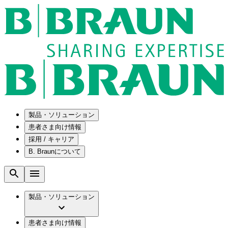
製品・ソリューション
患者さま向け情報
採用 / キャリア
ソリューション
B. Braunについて
疾患・症状
医療機器・医薬品製造の OEMソリューショ
採用情報
ン
腰部脊柱管狭窄症について
会社
メンテナンスプログラム
腰椎椎間板ヘルニアについて
ビー・ブラウンエースクラップ株式会社の
製品・ソリューション
国内の修理サービスセンター
膝関節の構造とその疾患
採用情報
ひと目でわかるB. Braun
コンサルティングサービス
水頭症について
ビー・ブラウンエースクラップ株式会社の
ビジョンとバリュー
患者さま向け情報
手術器具の管理、再生処理工程の業務改善
慢性創傷の治癒
会社概要
ブランド