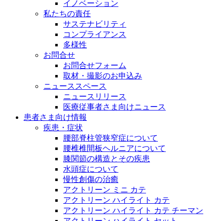
イノベーション
私たちの責任
サステナビリティ
コンプライアンス
多様性
お問合せ
お問合せフォーム
取材・撮影のお申込み
ニューススペース
ニュースリリース
医療従事者さま向けニュース
患者さま向け情報
疾患・症状
腰部脊柱管狭窄症について
腰椎椎間板ヘルニアについて
膝関節の構造とその疾患
水頭症について
慢性創傷の治癒
アクトリーン ミニ カテ
アクトリーン ハイライト カテ
アクトリーン ハイライト カテ チーマン
アクトリーン ハイライト セット