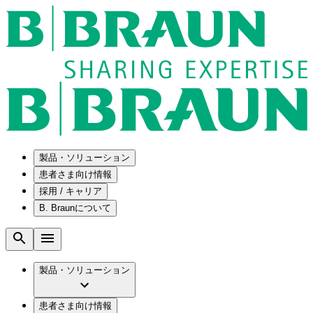
製品・ソリューション
患者さま向け情報
採用 / キャリア
ソリューション
B. Braunについて
疾患・症状
医療機器・医薬品製造の OEMソリューショ
採用情報
ン
腰部脊柱管狭窄症について
会社
メンテナンスプログラム
腰椎椎間板ヘルニアについて
ビー・ブラウンエースクラップ株式会社の
製品・ソリューション
国内の修理サービスセンター
膝関節の構造とその疾患
採用情報
ひと目でわかるB. Braun
コンサルティングサービス
水頭症について
ビー・ブラウンエースクラップ株式会社の
ビジョンとバリュー
患者さま向け情報
手術器具の管理、再生処理工程の業務改善
慢性創傷の治癒
会社概要
ブランド