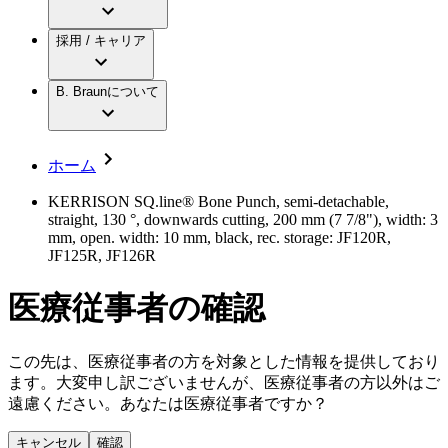
アクトリーン ミニ カテ
グローバル（B. Braunグループ）の採用情
ビー・ブラウンエースクラップ株式会社に
製品・診療領域
アクトリーン ハイライト カテ
報
採用 / キャリア
ついて
アクトリーン ハイライト カテ チーマン
グローバル（B. Braunグループ）の会社概
エースクラップアカデミー
コンチネンスケア
アクトリーン ハイライト セット
要
イノベーション
歯科
B. Braunについて
疾患・症状
輸液療法
キャリア（B. Braunで働くということ）
私たちの責任
低侵襲手術 （内視鏡外科手術）
脳神経外科
社員インタビュー
サステナビリティ
ホーム
整形外科手術
グローバルの社員ストーリー
コンプライアンス
疼痛管理（局所麻酔）
私たちのカルチャー
多様性
KERRISON SQ.line® Bone Punch, semi-detachable,
脊椎脊髄治療
straight, 130 °, downwards cutting, 200 mm (7 7/8"), width: 3
採用情報
手術用鋼製器具と滅菌コンテナーシステム
お問合せ
mm, open. width: 10 mm, black, rec. storage: JF120R,
パワーシステム
JF125R, JF126R
キャリア（B. Braunで働くということ）
お問合せフォーム
縫合糸 / 皮膚用接着剤
取材・撮影のお申込み
創傷ケア
医療従事者の確認
血管内塞栓術
ニューススペース
ソリューション
この先は、医療従事者の方を対象とした情報を提供しており
ニュースリリース
ます。大変申し訳ございませんが、医療従事者の方以外はご
医療従事者さま向けニュース
製品・診療領域
遠慮ください。あなたは医療従事者ですか？
会社
キャンセル
確認