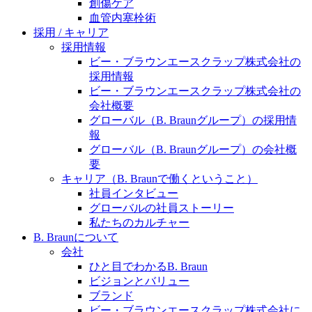
水頭症について
創傷ケア
医療に携わるあらゆる方々に、学びと情報共有の場を
血管内塞栓術
提供していくことを目指します。
「水頭症」とはどのような疾患なのでしょう。成人に
採用 / キャリア
多い水頭症と、小児に多い水頭症の特徴と症状、検査
採用情報
や治療法など「水頭症」の概要を知っていただくこと
ビー・ブラウンエースクラップ株式会社の
ができます。
採用情報
ビー・ブラウンエースクラップ株式会社の
販売代理店さま向け情報​
会社概要
グローバル（B. Braunグループ）の採用情
お問合せ先、価格情報、E-Shopのご案内など販売店さ
報
ま向けの情報スペースです。
グローバル（B. Braunグループ）の会社概
要
キャリア（B. Braunで働くということ）
お問合せ
社員インタビュー
グローバルの社員ストーリー
お問合せフォームより、ご質問をお送りください。
私たちのカルチャー
B. Braunについて
会社
ひと目でわかるB. Braun
ビジョンとバリュー
ブランド
ビー・ブラウンエースクラップ株式会社に