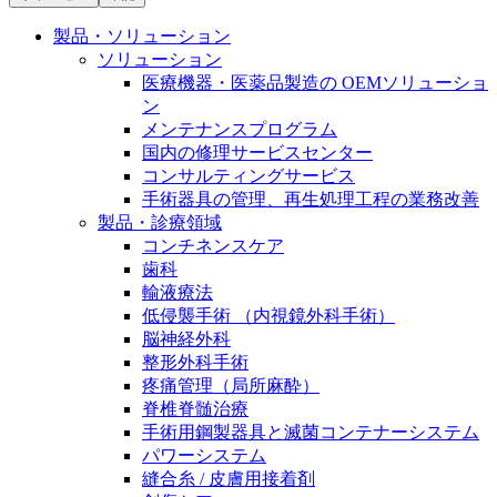
膝関節の構造とその疾患
私たちの責任
製品・ソリューション
身体の中で最も大きい関節である膝関節。日常の生活
ソリューション
お問合せ
を支える、その機能や特徴とは？傷めてしまった場合
医療機器・医薬品製造の OEMソリューショ
には、どのような治療の選択肢があるのでしょう。
ン
採用情報
メンテナンスプログラム
ニューススペース
国内の修理サービスセンター
ビー・ブラウンエースクラッﾌﾟで新たな可能性を見つ
コンサルティングサービス
けませんか？現在募集中のポジションをご覧いただけ
手術器具の管理、再生処理工程の業務改善
ます。
製品・診療領域
コンチネンスケア
製品ポートフォリオ​
歯科
輸液療法
こちらの製品ポートフォリオからも、製品をお探しい
低侵襲手術 （内視鏡外科手術）
ただくことができます。
脳神経外科
整形外科手術
疼痛管理（局所麻酔）
脊椎脊髄治療
手術用鋼製器具と滅菌コンテナーシステム
パワーシステム
エースクラップアカデミー
縫合糸 / 皮膚用接着剤