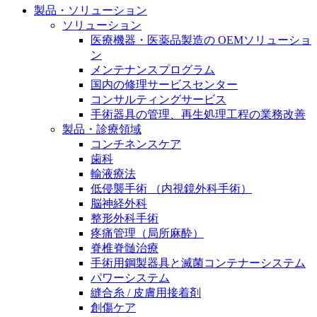
製品・ソリューション
膝関節の構造とその疾患
私たちの責任
ソリューション
身体の中で最も大きい関節である膝関節。日常の生活
医療機器・医薬品製造の OEMソリューショ
お問合せ
を支える、その機能や特徴とは？傷めてしまった場合
ン
には、どのような治療の選択肢があるのでしょう。
メンテナンスプログラム
採用情報
ニューススペース
国内の修理サービスセンター
コンサルティングサービス
ビー・ブラウンエースクラッﾌﾟで新たな可能性を見つ
手術器具の管理、再生処理工程の業務改善
けませんか？現在募集中のポジションをご覧いただけ
製品・診療領域
ます。
コンチネンスケア
歯科
製品ポートフォリオ​
輸液療法
低侵襲手術 （内視鏡外科手術）
こちらの製品ポートフォリオからも、製品をお探しい
脳神経外科
ただくことができます。
整形外科手術
疼痛管理（局所麻酔）
脊椎脊髄治療
手術用鋼製器具と滅菌コンテナーシステム
パワーシステム
縫合糸 / 皮膚用接着剤
エースクラップアカデミー
創傷ケア