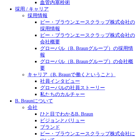
水頭症について
血管内塞栓術
医療に携わるあらゆる方々に、学びと情報共有の場を
採用 / キャリア
提供していくことを目指します。
「水頭症」とはどのような疾患なのでしょう。成人に
採用情報
多い水頭症と、小児に多い水頭症の特徴と症状、検査
ビー・ブラウンエースクラップ株式会社の
や治療法など「水頭症」の概要を知っていただくこと
採用情報
ができます。
ビー・ブラウンエースクラップ株式会社の
販売代理店さま向け情報​
会社概要
グローバル（B. Braunグループ）の採用情
お問合せ先、価格情報、E-Shopのご案内など販売店さ
報
ま向けの情報スペースです。
グローバル（B. Braunグループ）の会社概
要
キャリア（B. Braunで働くということ）
社員インタビュー
お問合せ
グローバルの社員ストーリー
私たちのカルチャー
お問合せフォームより、ご質問をお送りください。
B. Braunについて
会社
ひと目でわかるB. Braun
ビジョンとバリュー
ブランド
ビー・ブラウンエースクラップ株式会社に