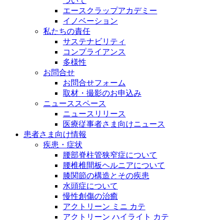
ついて
エースクラップアカデミー
イノベーション
私たちの責任
サステナビリティ
コンプライアンス
多様性
お問合せ
お問合せフォーム
取材・撮影のお申込み
ニューススペース
ニュースリリース
医療従事者さま向けニュース
患者さま向け情報
疾患・症状
腰部脊柱管狭窄症について
腰椎椎間板ヘルニアについて
膝関節の構造とその疾患
水頭症について
慢性創傷の治癒
アクトリーン ミニ カテ
アクトリーン ハイライト カテ