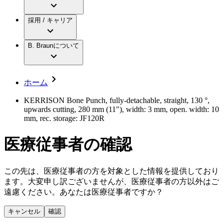
アクトリーン ミニ カテ
グローバル（B. Braunグループ）の採用情
ビー・ブラウンエースクラップ株式会社に
製品・診療領域
アクトリーン ハイライト カテ
報
採用 / キャリア
ついて
アクトリーン ハイライト カテ チーマン
グローバル（B. Braunグループ）の会社概
エースクラップアカデミー
コンチネンスケア
アクトリーン ハイライト セット
要
イノベーション
歯科
B. Braunについて
疾患・症状
輸液療法
キャリア（B. Braunで働くということ）
私たちの責任
低侵襲手術 （内視鏡外科手術）
脳神経外科
社員インタビュー
サステナビリティ
ホーム
整形外科手術
グローバルの社員ストーリー
コンプライアンス
疼痛管理（局所麻酔）
私たちのカルチャー
多様性
KERRISON Bone Punch, fully-detachable, straight, 130 °,
脊椎脊髄治療
upwards cutting, 280 mm (11"), width: 3 mm, open. width: 10
採用情報
手術用鋼製器具と滅菌コンテナーシステム
お問合せ
mm, rec. storage: JF120R
パワーシステム
キャリア（B. Braunで働くということ）
お問合せフォーム
縫合糸 / 皮膚用接着剤
医療従事者の確認
取材・撮影のお申込み
創傷ケア
血管内塞栓術
ニューススペース
ソリューション
この先は、医療従事者の方を対象とした情報を提供しており
ます。大変申し訳ございませんが、医療従事者の方以外はご
ニュースリリース
遠慮ください。あなたは医療従事者ですか？
医療従事者さま向けニュース
製品・診療領域
会社
キャンセル
確認