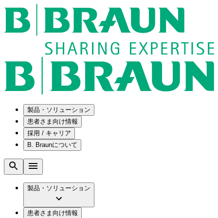
製品・ソリューション
患者さま向け情報
採用 / キャリア
ソリューション
B. Braunについて
疾患・症状
医療機器・医薬品製造の OEMソリューショ
採用情報
ン
腰部脊柱管狭窄症について
会社
メンテナンスプログラム
腰椎椎間板ヘルニアについて
ビー・ブラウンエースクラップ株式会社の
製品・ソリューション
国内の修理サービスセンター
膝関節の構造とその疾患
採用情報
ひと目でわかるB. Braun
コンサルティングサービス
水頭症について
ビー・ブラウンエースクラップ株式会社の
ビジョンとバリュー
患者さま向け情報
手術器具の管理、再生処理工程の業務改善
慢性創傷の治癒
会社概要
ブランド