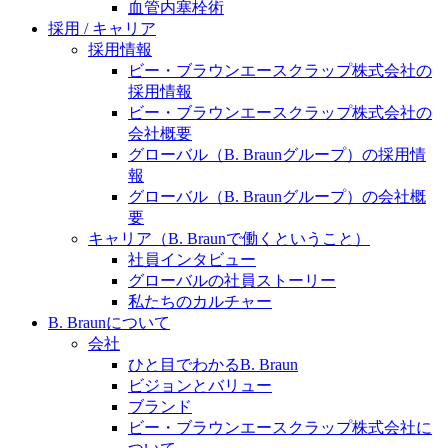
水頭症について
血管内塞栓術
医療に携わるあらゆる方々に、学びと情報共有の場を
採用 / キャリア
提供していくことを目指します。
「水頭症」とはどのような疾患なのでしょう。成人に
採用情報
多い水頭症と、小児に多い水頭症の特徴と症状、検査
ビー・ブラウンエースクラップ株式会社の
や治療法など「水頭症」の概要を知っていただくこと
採用情報
ができます。
ビー・ブラウンエースクラップ株式会社の
販売代理店さま向け情報​
会社概要
グローバル（B. Braunグループ）の採用情
お問合せ先、価格情報、E-Shopのご案内など販売店さ
報
ま向けの情報スペースです。
グローバル（B. Braunグループ）の会社概
要
キャリア（B. Braunで働くということ）
社員インタビュー
お問合せ
グローバルの社員ストーリー
私たちのカルチャー
お問合せフォームより、ご質問をお送りください。
B. Braunについて
会社
ひと目でわかるB. Braun
ビジョンとバリュー
ブランド
ビー・ブラウンエースクラップ株式会社に