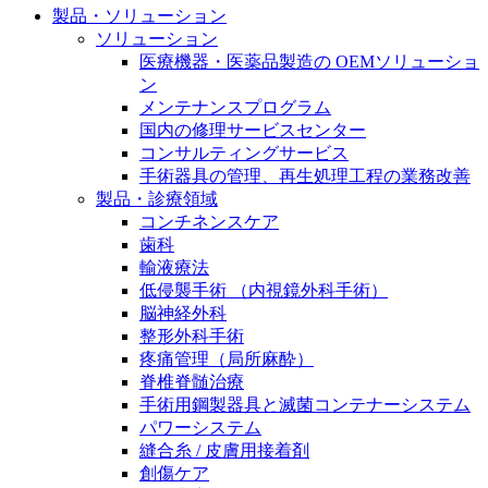
製品・ソリューション
膝関節の構造とその疾患
私たちの責任
ソリューション
身体の中で最も大きい関節である膝関節。日常の生活
医療機器・医薬品製造の OEMソリューショ
お問合せ
を支える、その機能や特徴とは？傷めてしまった場合
ン
には、どのような治療の選択肢があるのでしょう。
メンテナンスプログラム
採用情報
ニューススペース
国内の修理サービスセンター
コンサルティングサービス
ビー・ブラウンエースクラッﾌﾟで新たな可能性を見つ
手術器具の管理、再生処理工程の業務改善
けませんか？現在募集中のポジションをご覧いただけ
製品・診療領域
ます。
コンチネンスケア
歯科
製品ポートフォリオ​
輸液療法
低侵襲手術 （内視鏡外科手術）
こちらの製品ポートフォリオからも、製品をお探しい
脳神経外科
ただくことができます。
整形外科手術
疼痛管理（局所麻酔）
脊椎脊髄治療
手術用鋼製器具と滅菌コンテナーシステム
パワーシステム
縫合糸 / 皮膚用接着剤
エースクラップアカデミー
創傷ケア