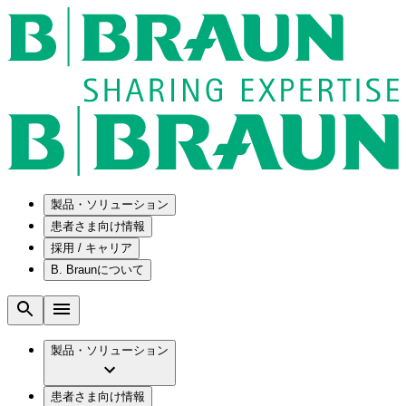
製品・ソリューション
患者さま向け情報
採用 / キャリア
ソリューション
B. Braunについて
疾患・症状
医療機器・医薬品製造の OEMソリューショ
採用情報
ン
腰部脊柱管狭窄症について
会社
メンテナンスプログラム
腰椎椎間板ヘルニアについて
ビー・ブラウンエースクラップ株式会社の
製品・ソリューション
国内の修理サービスセンター
膝関節の構造とその疾患
採用情報
ひと目でわかるB. Braun
コンサルティングサービス
水頭症について
ビー・ブラウンエースクラップ株式会社の
ビジョンとバリュー
患者さま向け情報
手術器具の管理、再生処理工程の業務改善
慢性創傷の治癒
会社概要
ブランド