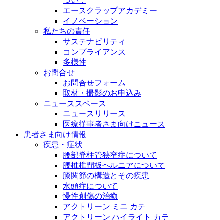
ついて
エースクラップアカデミー
イノベーション
私たちの責任
サステナビリティ
コンプライアンス
多様性
お問合せ
お問合せフォーム
取材・撮影のお申込み
ニューススペース
ニュースリリース
医療従事者さま向けニュース
患者さま向け情報
疾患・症状
腰部脊柱管狭窄症について
腰椎椎間板ヘルニアについて
膝関節の構造とその疾患
水頭症について
慢性創傷の治癒
アクトリーン ミニ カテ
アクトリーン ハイライト カテ