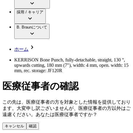
アクトリーン ミニ カテ
グローバル（B. Braunグループ）の採用情
ビー・ブラウンエースクラップ株式会社に
製品・診療領域
アクトリーン ハイライト カテ
報
採用 / キャリア
ついて
アクトリーン ハイライト カテ チーマン
グローバル（B. Braunグループ）の会社概
エースクラップアカデミー
コンチネンスケア
アクトリーン ハイライト セット
要
イノベーション
歯科
B. Braunについて
疾患・症状
輸液療法
キャリア（B. Braunで働くということ）
私たちの責任
低侵襲手術 （内視鏡外科手術）
脳神経外科
社員インタビュー
サステナビリティ
ホーム
整形外科手術
グローバルの社員ストーリー
コンプライアンス
疼痛管理（局所麻酔）
私たちのカルチャー
多様性
KERRISON Bone Punch, fully-detachable, straight, 130 °,
脊椎脊髄治療
upwards cutting, 180 mm (7"), width: 4 mm, open. width: 15
採用情報
手術用鋼製器具と滅菌コンテナーシステム
お問合せ
mm, rec. storage: JF120R
パワーシステム
キャリア（B. Braunで働くということ）
お問合せフォーム
縫合糸 / 皮膚用接着剤
医療従事者の確認
取材・撮影のお申込み
創傷ケア
血管内塞栓術
ニューススペース
ソリューション
この先は、医療従事者の方を対象とした情報を提供しており
ます。大変申し訳ございませんが、医療従事者の方以外はご
ニュースリリース
遠慮ください。あなたは医療従事者ですか？
医療従事者さま向けニュース
製品・診療領域
会社
キャンセル
確認