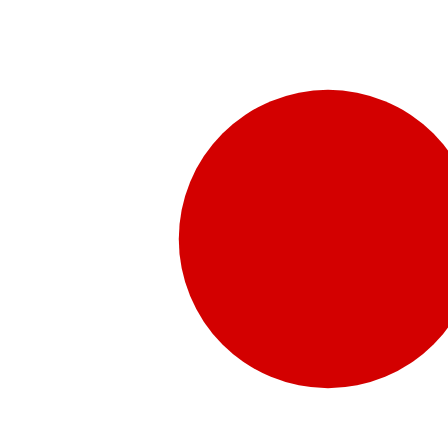
販売代理店さま向け情報​
お問合せ
お問合せ先、価格情報、E-Shopのご案内など販売店さ
お問合せフォームより、ご質問をお送りください。
水頭症について
「水頭症」とはどのような疾患なのでしょう。成人に多