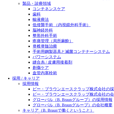
製品・診療領域
ニューススペース
コンチネンスケア
歯科
輸液療法
低侵襲手術 （内視鏡外科手術）
脳神経外科
整形外科手術
疼痛管理（局所麻酔）
脊椎脊髄治療
手術用鋼製器具と滅菌コンテナーシステム
パワーシステム
縫合糸 / 皮膚用接着剤
創傷ケア
血管内塞栓術
採用 / キャリア
採用情報
ビー・ブラウンエースクラップ株式会社の採
ビー・ブラウンエースクラップ株式会社の会
グローバル（B. Braunグループ）の採用情報
グローバル（B. Braunグループ）の会社概要
キャリア（B. Braunで働くということ）