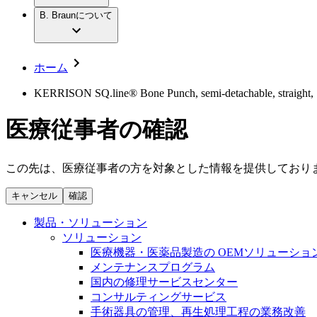
社員インタビュー
アクトリーン ハイライト セット
輸液療法
グローバルの社員ストーリー
B. Braunについて
私たちの責任
疾患・症状
低侵襲手術 （内視鏡外科手術）
私たちのカルチャー
脳神経外科
採用情報
サステナビリティ
整形外科手術
コンプライアンス
ホーム
疼痛管理（局所麻酔）
多様性
キャリア（B. Braunで働くということ）
脊椎脊髄治療
KERRISON SQ.line® Bone Punch, semi-detachable, straight, 130
手術用鋼製器具と滅菌コンテナーシステム
お問合せ
パワーシステム
医療従事者の確認
お問合せフォーム
縫合糸 / 皮膚用接着剤
取材・撮影のお申込み
創傷ケア
血管内塞栓術
この先は、医療従事者の方を対象とした情報を提供しており
ニューススペース
ソリューション
キャンセル
確認
ニュースリリース
医療従事者さま向けニュース
製品・診療領域
製品・ソリューション
会社
ソリューション
医療機器・医薬品製造の OEMソリューショ
私たちの責任
メンテナンスプログラム
国内の修理サービスセンター
コンサルティングサービス
お問合せ
手術器具の管理、再生処理工程の業務改善