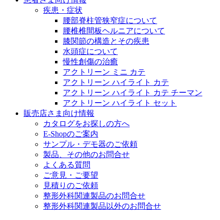
医療に携わるあらゆる方々に、学びと情報共有の場を提
疾患・症状
腰部脊柱管狭窄症について
腰椎椎間板ヘルニアについて
膝関節の構造とその疾患
水頭症について
慢性創傷の治癒
アクトリーン ミニ カテ
アクトリーン ハイライト カテ
アクトリーン ハイライト カテ チーマン
アクトリーン ハイライト セット
販売店さま向け情報
カタログをお探しの方へ
E-Shopのご案内
サンプル・デモ器のご依頼
製品、その他のお問合せ
よくある質問
ご意見・ご要望
見積りのご依頼
整形外科関連製品のお問合せ
整形外科関連製品以外のお問合せ