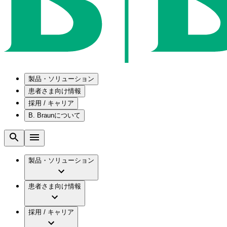
製品・ソリューション
患者さま向け情報
採用 / キャリア
ソリューション
B. Braunについて
疾患・症状
医療機器・医薬品製造の OEMソリューショ
採用情報
メンテナンスプログラム
腰部脊柱管狭窄症について
会社
国内の修理サービスセンター
腰椎椎間板ヘルニアについて
ビー・ブラウンエースクラップ株式会社の採
製品・ソリューション
コンサルティングサービス
膝関節の構造とその疾患
ビー・ブラウンエースクラップ株式会社の会
ひと目でわかるB. Braun
手術器具の管理、再生処理工程の業務改善
水頭症について
グローバル（B. Braunグループ）の採用情報
ビジョンとバリュー
患者さま向け情報
慢性創傷の治癒
グローバル（B. Braunグループ）の会社概要
ブランド
製品・診療領域
アクトリーン ミニ カテ
ビー・ブラウンエースクラップ株式会社につ
キャリア（B. Braunで働くということ）
アクトリーン ハイライト カテ
採用 / キャリア
エースクラップアカデミー
コンチネンスケア
アクトリーン ハイライト カテ チーマン
イノベーション
歯科