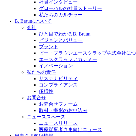
社員インタビュー
採用情報
グローバルの社員ストーリー
私たちのカルチャー
ビー・ブラウンエースクラッﾌﾟで新たな可能性を見つ
B. Braunについて
会社
ひと目でわかるB. Braun
ビジョンとバリュー
ブランド
膝関節の構造とその疾患
ビー・ブラウンエースクラップ株式会社につ
エースクラップアカデミー
製品ポートフォリオ​
身体の中で最も大きい関節である膝関節。日常の生活を
イノベーション
こちらの製品ポートフォリオからも、製品をお探しいた
私たちの責任
サステナビリティ
コンプライアンス
多様性
お問合せ
お問合せフォーム
取材・撮影のお申込み
ニューススペース
ニュースリリース
エースクラップアカデミー
医療従事者さま向けニュース
患者さま向け情報