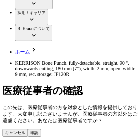
アクトリーン ミニ カテ
グローバル（B. Braunグループ）の採用情
ビー・ブラウンエースクラップ株式会社に
製品・診療領域
アクトリーン ハイライト カテ
報
採用 / キャリア
ついて
アクトリーン ハイライト カテ チーマン
グローバル（B. Braunグループ）の会社概
エースクラップアカデミー
コンチネンスケア
アクトリーン ハイライト セット
要
イノベーション
歯科
B. Braunについて
疾患・症状
輸液療法
キャリア（B. Braunで働くということ）
私たちの責任
低侵襲手術 （内視鏡外科手術）
脳神経外科
社員インタビュー
サステナビリティ
ホーム
整形外科手術
グローバルの社員ストーリー
コンプライアンス
疼痛管理（局所麻酔）
私たちのカルチャー
多様性
KERRISON Bone Punch, fully-detachable, straight, 90 °,
脊椎脊髄治療
downwards cutting, 180 mm (7"), width: 2 mm, open. width:
採用情報
手術用鋼製器具と滅菌コンテナーシステム
お問合せ
9 mm, rec. storage: JF120R
パワーシステム
キャリア（B. Braunで働くということ）
お問合せフォーム
縫合糸 / 皮膚用接着剤
医療従事者の確認
取材・撮影のお申込み
創傷ケア
血管内塞栓術
ニューススペース
ソリューション
この先は、医療従事者の方を対象とした情報を提供しており
ます。大変申し訳ございませんが、医療従事者の方以外はご
ニュースリリース
遠慮ください。あなたは医療従事者ですか？
医療従事者さま向けニュース
製品・診療領域
会社
キャンセル
確認