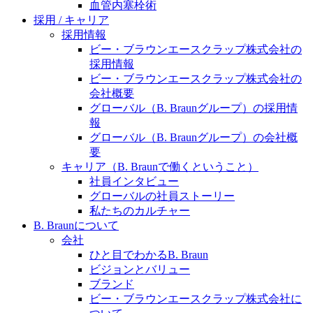
水頭症について
血管内塞栓術
医療に携わるあらゆる方々に、学びと情報共有の場を
採用 / キャリア
提供していくことを目指します。
「水頭症」とはどのような疾患なのでしょう。成人に
採用情報
多い水頭症と、小児に多い水頭症の特徴と症状、検査
ビー・ブラウンエースクラップ株式会社の
や治療法など「水頭症」の概要を知っていただくこと
採用情報
ができます。
ビー・ブラウンエースクラップ株式会社の
販売代理店さま向け情報​
会社概要
グローバル（B. Braunグループ）の採用情
お問合せ先、価格情報、E-Shopのご案内など販売店さ
報
ま向けの情報スペースです。
グローバル（B. Braunグループ）の会社概
要
キャリア（B. Braunで働くということ）
社員インタビュー
お問合せ
グローバルの社員ストーリー
私たちのカルチャー
お問合せフォームより、ご質問をお送りください。
B. Braunについて
会社
ひと目でわかるB. Braun
ビジョンとバリュー
ブランド
ビー・ブラウンエースクラップ株式会社に