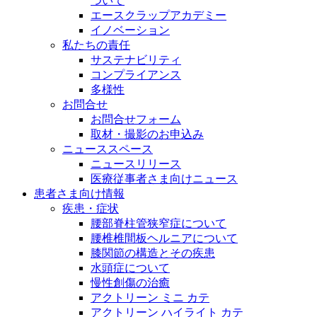
ついて
エースクラップアカデミー
イノベーション
私たちの責任
サステナビリティ
コンプライアンス
多様性
お問合せ
お問合せフォーム
取材・撮影のお申込み
ニューススペース
ニュースリリース
医療従事者さま向けニュース
患者さま向け情報
疾患・症状
腰部脊柱管狭窄症について
腰椎椎間板ヘルニアについて
膝関節の構造とその疾患
水頭症について
慢性創傷の治癒
アクトリーン ミニ カテ
アクトリーン ハイライト カテ