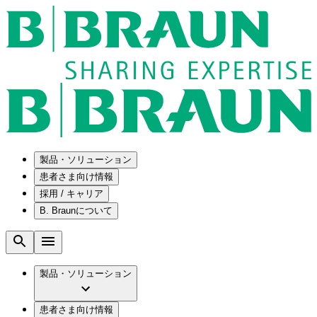
製品・ソリューション
患者さま向け情報
採用 / キャリア
ソリューション
B. Braunについて
疾患・症状
医療機器・医薬品製造の OEMソリューショ
採用情報
ン
腰部脊柱管狭窄症について
会社
メンテナンスプログラム
腰椎椎間板ヘルニアについて
ビー・ブラウンエースクラップ株式会社の
製品・ソリューション
国内の修理サービスセンター
膝関節の構造とその疾患
採用情報
ひと目でわかるB. Braun
コンサルティングサービス
水頭症について
ビー・ブラウンエースクラップ株式会社の
ビジョンとバリュー
患者さま向け情報
手術器具の管理、再生処理工程の業務改善
慢性創傷の治癒
会社概要
ブランド