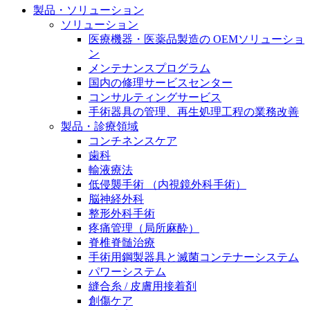
製品・ソリューション
膝関節の構造とその疾患
私たちの責任
ソリューション
身体の中で最も大きい関節である膝関節。日常の生活
医療機器・医薬品製造の OEMソリューショ
お問合せ
を支える、その機能や特徴とは？傷めてしまった場合
ン
には、どのような治療の選択肢があるのでしょう。
メンテナンスプログラム
採用情報
ニューススペース
国内の修理サービスセンター
コンサルティングサービス
ビー・ブラウンエースクラッﾌﾟで新たな可能性を見つ
手術器具の管理、再生処理工程の業務改善
けませんか？現在募集中のポジションをご覧いただけ
製品・診療領域
ます。
コンチネンスケア
歯科
製品ポートフォリオ​
輸液療法
低侵襲手術 （内視鏡外科手術）
こちらの製品ポートフォリオからも、製品をお探しい
脳神経外科
ただくことができます。
整形外科手術
疼痛管理（局所麻酔）
脊椎脊髄治療
手術用鋼製器具と滅菌コンテナーシステム
パワーシステム
縫合糸 / 皮膚用接着剤
エースクラップアカデミー
創傷ケア