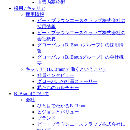
水頭症について
血管内塞栓術
医療に携わるあらゆる方々に、学びと情報共有の場を
採用 / キャリア
提供していくことを目指します。
「水頭症」とはどのような疾患なのでしょう。成人に
採用情報
多い水頭症と、小児に多い水頭症の特徴と症状、検査
ビー・ブラウンエースクラップ株式会社の
や治療法など「水頭症」の概要を知っていただくこと
採用情報
ができます。
ビー・ブラウンエースクラップ株式会社の
販売代理店さま向け情報​
会社概要
グローバル（B. Braunグループ）の採用情
お問合せ先、価格情報、E-Shopのご案内など販売店さ
報
ま向けの情報スペースです。
グローバル（B. Braunグループ）の会社概
要
キャリア（B. Braunで働くということ）
社員インタビュー
お問合せ
グローバルの社員ストーリー
私たちのカルチャー
お問合せフォームより、ご質問をお送りください。
B. Braunについて
会社
ひと目でわかるB. Braun
ビジョンとバリュー
ブランド
ビー・ブラウンエースクラップ株式会社に