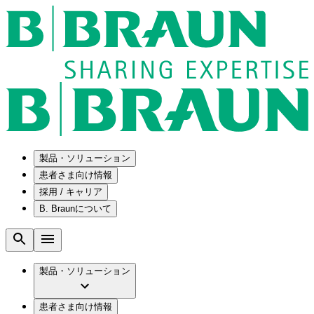
製品・ソリューション
患者さま向け情報
採用 / キャリア
ソリューション
B. Braunについて
疾患・症状
医療機器・医薬品製造の OEMソリューショ
採用情報
ン
腰部脊柱管狭窄症について
会社
メンテナンスプログラム
腰椎椎間板ヘルニアについて
ビー・ブラウンエースクラップ株式会社の
製品・ソリューション
国内の修理サービスセンター
膝関節の構造とその疾患
採用情報
ひと目でわかるB. Braun
コンサルティングサービス
水頭症について
ビー・ブラウンエースクラップ株式会社の
ビジョンとバリュー
患者さま向け情報
手術器具の管理、再生処理工程の業務改善
慢性創傷の治癒
会社概要
ブランド