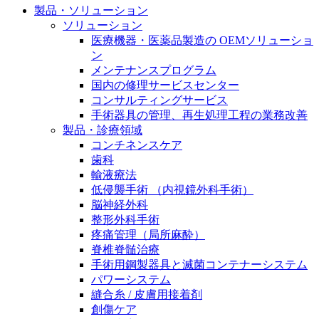
製品・ソリューション
膝関節の構造とその疾患
私たちの責任
ソリューション
身体の中で最も大きい関節である膝関節。日常の生活
医療機器・医薬品製造の OEMソリューショ
お問合せ
を支える、その機能や特徴とは？傷めてしまった場合
ン
には、どのような治療の選択肢があるのでしょう。
メンテナンスプログラム
採用情報
ニューススペース
国内の修理サービスセンター
コンサルティングサービス
ビー・ブラウンエースクラッﾌﾟで新たな可能性を見つ
手術器具の管理、再生処理工程の業務改善
けませんか？現在募集中のポジションをご覧いただけ
製品・診療領域
ます。
コンチネンスケア
歯科
製品ポートフォリオ​
輸液療法
低侵襲手術 （内視鏡外科手術）
こちらの製品ポートフォリオからも、製品をお探しい
脳神経外科
ただくことができます。
整形外科手術
疼痛管理（局所麻酔）
脊椎脊髄治療
手術用鋼製器具と滅菌コンテナーシステム
パワーシステム
縫合糸 / 皮膚用接着剤
エースクラップアカデミー
創傷ケア