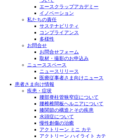
ついて
エースクラップアカデミー
イノベーション
私たちの責任
サステナビリティ
コンプライアンス
多様性
お問合せ
お問合せフォーム
取材・撮影のお申込み
ニューススペース
ニュースリリース
医療従事者さま向けニュース
患者さま向け情報
疾患・症状
腰部脊柱管狭窄症について
腰椎椎間板ヘルニアについて
膝関節の構造とその疾患
水頭症について
慢性創傷の治癒
アクトリーン ミニ カテ
アクトリーン ハイライト カテ