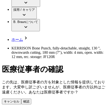
アクトリーン ミニ カテ
グローバル（B. Braunグループ）の採用情
ビー・ブラウンエースクラップ株式会社に
製品・診療領域
アクトリーン ハイライト カテ
報
採用 / キャリア
ついて
アクトリーン ハイライト カテ チーマン
グローバル（B. Braunグループ）の会社概
エースクラップアカデミー
コンチネンスケア
アクトリーン ハイライト セット
要
イノベーション
歯科
B. Braunについて
疾患・症状
輸液療法
キャリア（B. Braunで働くということ）
私たちの責任
低侵襲手術 （内視鏡外科手術）
脳神経外科
社員インタビュー
サステナビリティ
ホーム
整形外科手術
グローバルの社員ストーリー
コンプライアンス
疼痛管理（局所麻酔）
私たちのカルチャー
多様性
KERRISON Bone Punch, fully-detachable, straight, 130 °,
脊椎脊髄治療
downwards cutting, 180 mm (7"), width: 4 mm, open. width:
採用情報
手術用鋼製器具と滅菌コンテナーシステム
お問合せ
12 mm, rec. storage: JF120R
パワーシステム
キャリア（B. Braunで働くということ）
お問合せフォーム
縫合糸 / 皮膚用接着剤
医療従事者の確認
取材・撮影のお申込み
創傷ケア
血管内塞栓術
ニューススペース
ソリューション
この先は、医療従事者の方を対象とした情報を提供しており
ます。大変申し訳ございませんが、医療従事者の方以外はご
ニュースリリース
遠慮ください。あなたは医療従事者ですか？
医療従事者さま向けニュース
製品・診療領域
会社
キャンセル
確認