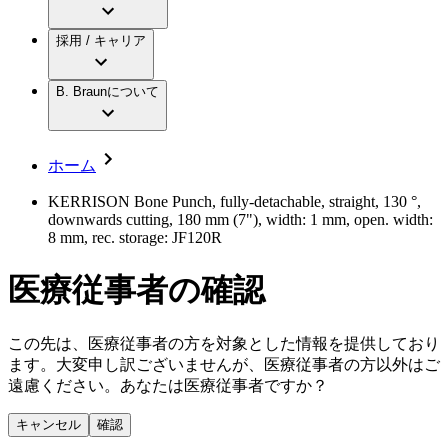
アクトリーン ミニ カテ
グローバル（B. Braunグループ）の採用情
ビー・ブラウンエースクラップ株式会社に
製品・診療領域
アクトリーン ハイライト カテ
報
採用 / キャリア
ついて
アクトリーン ハイライト カテ チーマン
グローバル（B. Braunグループ）の会社概
エースクラップアカデミー
コンチネンスケア
アクトリーン ハイライト セット
要
イノベーション
歯科
B. Braunについて
疾患・症状
輸液療法
キャリア（B. Braunで働くということ）
私たちの責任
低侵襲手術 （内視鏡外科手術）
脳神経外科
社員インタビュー
サステナビリティ
ホーム
整形外科手術
グローバルの社員ストーリー
コンプライアンス
疼痛管理（局所麻酔）
私たちのカルチャー
多様性
KERRISON Bone Punch, fully-detachable, straight, 130 °,
脊椎脊髄治療
downwards cutting, 180 mm (7"), width: 1 mm, open. width:
採用情報
手術用鋼製器具と滅菌コンテナーシステム
お問合せ
8 mm, rec. storage: JF120R
パワーシステム
キャリア（B. Braunで働くということ）
お問合せフォーム
縫合糸 / 皮膚用接着剤
医療従事者の確認
取材・撮影のお申込み
創傷ケア
血管内塞栓術
ニューススペース
ソリューション
この先は、医療従事者の方を対象とした情報を提供しており
ます。大変申し訳ございませんが、医療従事者の方以外はご
ニュースリリース
遠慮ください。あなたは医療従事者ですか？
医療従事者さま向けニュース
製品・診療領域
会社
キャンセル
確認