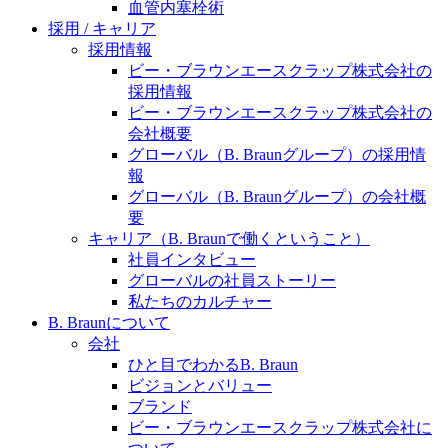
水頭症について
血管内塞栓術
医療に携わるあらゆる方々に、学びと情報共有の場を
採用 / キャリア
提供していくことを目指します。
「水頭症」とはどのような疾患なのでしょう。成人に
採用情報
多い水頭症と、小児に多い水頭症の特徴と症状、検査
ビー・ブラウンエースクラップ株式会社の
や治療法など「水頭症」の概要を知っていただくこと
採用情報
ができます。
ビー・ブラウンエースクラップ株式会社の
販売代理店さま向け情報​
会社概要
グローバル（B. Braunグループ）の採用情
お問合せ先、価格情報、E-Shopのご案内など販売店さ
報
ま向けの情報スペースです。
グローバル（B. Braunグループ）の会社概
要
キャリア（B. Braunで働くということ）
社員インタビュー
お問合せ
グローバルの社員ストーリー
私たちのカルチャー
お問合せフォームより、ご質問をお送りください。
B. Braunについて
会社
ひと目でわかるB. Braun
ビジョンとバリュー
ブランド
ビー・ブラウンエースクラップ株式会社に