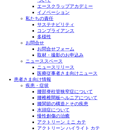
ついて
エースクラップアカデミー
イノベーション
私たちの責任
サステナビリティ
コンプライアンス
多様性
お問合せ
お問合せフォーム
取材・撮影のお申込み
ニューススペース
ニュースリリース
医療従事者さま向けニュース
患者さま向け情報
疾患・症状
腰部脊柱管狭窄症について
腰椎椎間板ヘルニアについて
膝関節の構造とその疾患
水頭症について
慢性創傷の治癒
アクトリーン ミニ カテ
アクトリーン ハイライト カテ