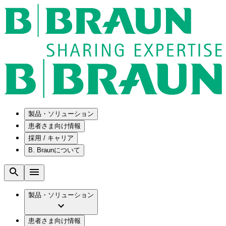
製品・ソリューション
患者さま向け情報
採用 / キャリア
ソリューション
B. Braunについて
疾患・症状
医療機器・医薬品製造の OEMソリューショ
採用情報
ン
腰部脊柱管狭窄症について
会社
メンテナンスプログラム
腰椎椎間板ヘルニアについて
ビー・ブラウンエースクラップ株式会社の
製品・ソリューション
国内の修理サービスセンター
膝関節の構造とその疾患
採用情報
ひと目でわかるB. Braun
コンサルティングサービス
水頭症について
ビー・ブラウンエースクラップ株式会社の
ビジョンとバリュー
患者さま向け情報
手術器具の管理、再生処理工程の業務改善
慢性創傷の治癒
会社概要
ブランド