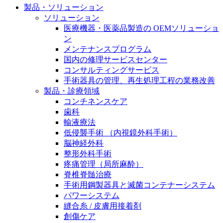
製品・ソリューション
膝関節の構造とその疾患
私たちの責任
ソリューション
身体の中で最も大きい関節である膝関節。日常の生活
医療機器・医薬品製造の OEMソリューショ
お問合せ
を支える、その機能や特徴とは？傷めてしまった場合
ン
には、どのような治療の選択肢があるのでしょう。
メンテナンスプログラム
採用情報
ニューススペース
国内の修理サービスセンター
コンサルティングサービス
ビー・ブラウンエースクラッﾌﾟで新たな可能性を見つ
手術器具の管理、再生処理工程の業務改善
けませんか？現在募集中のポジションをご覧いただけ
製品・診療領域
ます。
コンチネンスケア
歯科
製品ポートフォリオ​
輸液療法
低侵襲手術 （内視鏡外科手術）
こちらの製品ポートフォリオからも、製品をお探しい
脳神経外科
ただくことができます。
整形外科手術
疼痛管理（局所麻酔）
脊椎脊髄治療
手術用鋼製器具と滅菌コンテナーシステム
パワーシステム
縫合糸 / 皮膚用接着剤
エースクラップアカデミー
創傷ケア