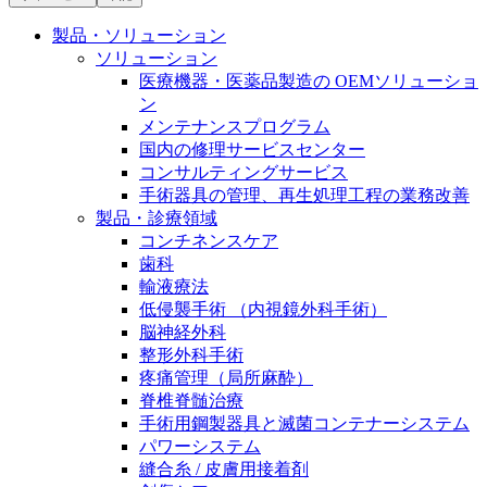
膝関節の構造とその疾患
私たちの責任
製品・ソリューション
身体の中で最も大きい関節である膝関節。日常の生活
ソリューション
お問合せ
を支える、その機能や特徴とは？傷めてしまった場合
医療機器・医薬品製造の OEMソリューショ
には、どのような治療の選択肢があるのでしょう。
ン
採用情報
メンテナンスプログラム
ニューススペース
国内の修理サービスセンター
ビー・ブラウンエースクラッﾌﾟで新たな可能性を見つ
コンサルティングサービス
けませんか？現在募集中のポジションをご覧いただけ
手術器具の管理、再生処理工程の業務改善
ます。
製品・診療領域
コンチネンスケア
製品ポートフォリオ​
歯科
輸液療法
こちらの製品ポートフォリオからも、製品をお探しい
低侵襲手術 （内視鏡外科手術）
ただくことができます。
脳神経外科
整形外科手術
疼痛管理（局所麻酔）
脊椎脊髄治療
手術用鋼製器具と滅菌コンテナーシステム
パワーシステム
エースクラップアカデミー
縫合糸 / 皮膚用接着剤