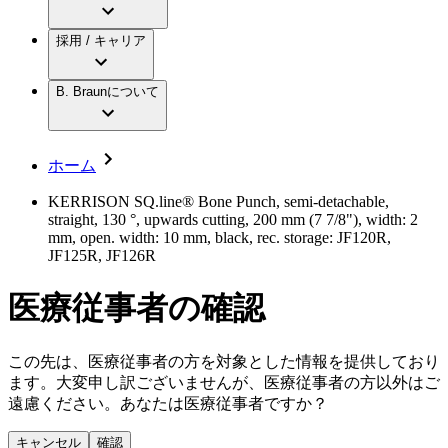
アクトリーン ミニ カテ
グローバル（B. Braunグループ）の採用情
ビー・ブラウンエースクラップ株式会社に
製品・診療領域
アクトリーン ハイライト カテ
報
採用 / キャリア
ついて
アクトリーン ハイライト カテ チーマン
グローバル（B. Braunグループ）の会社概
エースクラップアカデミー
コンチネンスケア
アクトリーン ハイライト セット
要
イノベーション
歯科
B. Braunについて
疾患・症状
輸液療法
キャリア（B. Braunで働くということ）
私たちの責任
低侵襲手術 （内視鏡外科手術）
脳神経外科
社員インタビュー
サステナビリティ
ホーム
整形外科手術
グローバルの社員ストーリー
コンプライアンス
疼痛管理（局所麻酔）
私たちのカルチャー
多様性
KERRISON SQ.line® Bone Punch, semi-detachable,
脊椎脊髄治療
straight, 130 °, upwards cutting, 200 mm (7 7/8"), width: 2
採用情報
手術用鋼製器具と滅菌コンテナーシステム
お問合せ
mm, open. width: 10 mm, black, rec. storage: JF120R,
パワーシステム
JF125R, JF126R
キャリア（B. Braunで働くということ）
お問合せフォーム
縫合糸 / 皮膚用接着剤
取材・撮影のお申込み
創傷ケア
医療従事者の確認
血管内塞栓術
ニューススペース
ソリューション
この先は、医療従事者の方を対象とした情報を提供しており
ニュースリリース
ます。大変申し訳ございませんが、医療従事者の方以外はご
医療従事者さま向けニュース
製品・診療領域
遠慮ください。あなたは医療従事者ですか？
会社
キャンセル
確認