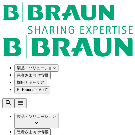
製品・ソリューション
患者さま向け情報
採用 / キャリア
ソリューション
B. Braunについて
疾患・症状
医療機器・医薬品製造の OEMソリューショ
採用情報
ン
腰部脊柱管狭窄症について
会社
メンテナンスプログラム
腰椎椎間板ヘルニアについて
ビー・ブラウンエースクラップ株式会社の
製品・ソリューション
国内の修理サービスセンター
膝関節の構造とその疾患
採用情報
ひと目でわかるB. Braun
コンサルティングサービス
水頭症について
ビー・ブラウンエースクラップ株式会社の
ビジョンとバリュー
患者さま向け情報
手術器具の管理、再生処理工程の業務改善
慢性創傷の治癒
会社概要
ブランド