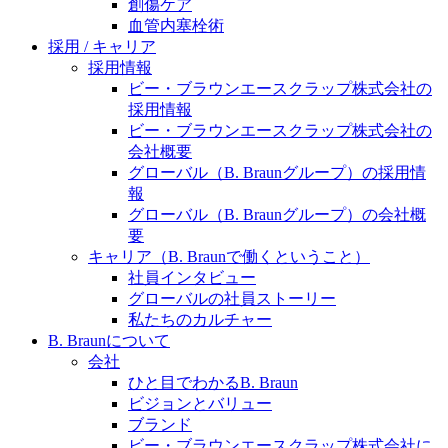
水頭症について
創傷ケア
医療に携わるあらゆる方々に、学びと情報共有の場を
血管内塞栓術
提供していくことを目指します。
「水頭症」とはどのような疾患なのでしょう。成人に
採用 / キャリア
多い水頭症と、小児に多い水頭症の特徴と症状、検査
採用情報
や治療法など「水頭症」の概要を知っていただくこと
ビー・ブラウンエースクラップ株式会社の
ができます。
採用情報
ビー・ブラウンエースクラップ株式会社の
販売代理店さま向け情報​
会社概要
グローバル（B. Braunグループ）の採用情
お問合せ先、価格情報、E-Shopのご案内など販売店さ
報
ま向けの情報スペースです。
グローバル（B. Braunグループ）の会社概
要
キャリア（B. Braunで働くということ）
お問合せ
社員インタビュー
グローバルの社員ストーリー
お問合せフォームより、ご質問をお送りください。
私たちのカルチャー
B. Braunについて
会社
ひと目でわかるB. Braun
ビジョンとバリュー
ブランド
ビー・ブラウンエースクラップ株式会社に