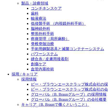
製品・診療領域
ニューススペース
コンチネンスケア
歯科
輸液療法
低侵襲手術 （内視鏡外科手術）
脳神経外科
整形外科手術
疼痛管理（局所麻酔）
脊椎脊髄治療
手術用鋼製器具と滅菌コンテナーシステム
パワーシステム
縫合糸 / 皮膚用接着剤
創傷ケア
血管内塞栓術
採用 / キャリア
採用情報
ビー・ブラウンエースクラップ株式会社の採
ビー・ブラウンエースクラップ株式会社の会
グローバル（B. Braunグループ）の採用情報
グローバル（B. Braunグループ）の会社概要
キャリア（B. Braunで働くということ）