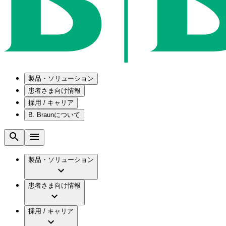
製品・ソリューション
患者さま向け情報
採用 / キャリア
ソリューション
B. Braunについて
疾患・症状
医療機器・医薬品製造の OEMソリューショ
採用情報
メンテナンスプログラム
腰部脊柱管狭窄症について
会社
国内の修理サービスセンター
腰椎椎間板ヘルニアについて
ビー・ブラウンエースクラップ株式会社の採
製品・ソリューション
コンサルティングサービス
膝関節の構造とその疾患
ビー・ブラウンエースクラップ株式会社の会
ひと目でわかるB. Braun
手術器具の管理、再生処理工程の業務改善
水頭症について
グローバル（B. Braunグループ）の採用情報
ビジョンとバリュー
患者さま向け情報
慢性創傷の治癒
グローバル（B. Braunグループ）の会社概要
ブランド
製品・診療領域
アクトリーン ミニ カテ
ビー・ブラウンエースクラップ株式会社につ
キャリア（B. Braunで働くということ）
アクトリーン ハイライト カテ
採用 / キャリア
エースクラップアカデミー
コンチネンスケア
アクトリーン ハイライト カテ チーマン
イノベーション
歯科