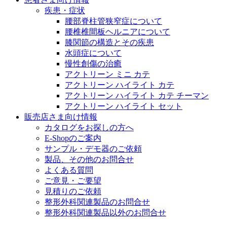
医療に携わるあらゆる方々に、学びと情報共有の場を提
疾患・症状
腰部脊柱管狭窄症について
腰椎椎間板ヘルニアについて
膝関節の構造とその疾患
水頭症について
慢性創傷の治癒
アクトリーン ミニ カテ
アクトリーン ハイライト カテ
アクトリーン ハイライト カテ チーマン
アクトリーン ハイライト セット
販売店さま向け情報
カタログをお探しの方へ
E-Shopのご案内
サンプル・デモ器のご依頼
製品、その他のお問合せ
よくある質問
ご意見・ご要望
見積りのご依頼
整形外科関連製品のお問合せ
整形外科関連製品以外のお問合せ