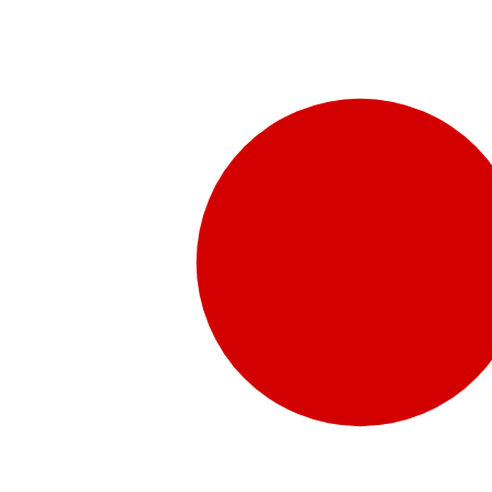
販売代理店さま向け情報​
お問合せ
お問合せ先、価格情報、E-Shopのご案内など販売店さ
お問合せフォームより、ご質問をお送りください。
水頭症について
「水頭症」とはどのような疾患なのでしょう。成人に多