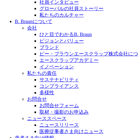
社員インタビュー
採用情報
グローバルの社員ストーリー
私たちのカルチャー
ビー・ブラウンエースクラッﾌﾟで新たな可能性を見つ
B. Braunについて
会社
ひと目でわかるB. Braun
ビジョンとバリュー
ブランド
膝関節の構造とその疾患
ビー・ブラウンエースクラップ株式会社につ
エースクラップアカデミー
製品ポートフォリオ​
身体の中で最も大きい関節である膝関節。日常の生活を
イノベーション
こちらの製品ポートフォリオからも、製品をお探しいた
私たちの責任
サステナビリティ
コンプライアンス
多様性
お問合せ
お問合せフォーム
取材・撮影のお申込み
ニューススペース
ニュースリリース
エースクラップアカデミー
医療従事者さま向けニュース
患者さま向け情報