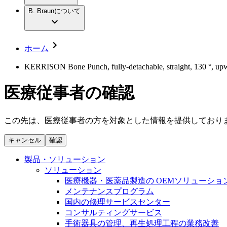
社員インタビュー
アクトリーン ハイライト セット
輸液療法
グローバルの社員ストーリー
B. Braunについて
私たちの責任
疾患・症状
低侵襲手術 （内視鏡外科手術）
私たちのカルチャー
脳神経外科
採用情報
サステナビリティ
整形外科手術
コンプライアンス
ホーム
疼痛管理（局所麻酔）
多様性
キャリア（B. Braunで働くということ）
脊椎脊髄治療
KERRISON Bone Punch, fully-detachable, straight, 130 °, upwa
手術用鋼製器具と滅菌コンテナーシステム
お問合せ
パワーシステム
医療従事者の確認
お問合せフォーム
縫合糸 / 皮膚用接着剤
取材・撮影のお申込み
創傷ケア
血管内塞栓術
この先は、医療従事者の方を対象とした情報を提供しており
ニューススペース
ソリューション
キャンセル
確認
ニュースリリース
医療従事者さま向けニュース
製品・診療領域
製品・ソリューション
会社
ソリューション
医療機器・医薬品製造の OEMソリューショ
私たちの責任
メンテナンスプログラム
国内の修理サービスセンター
コンサルティングサービス
お問合せ
手術器具の管理、再生処理工程の業務改善