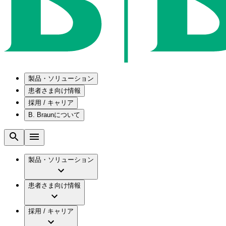
製品・ソリューション
患者さま向け情報
採用 / キャリア
ソリューション
B. Braunについて
疾患・症状
医療機器・医薬品製造の OEMソリューショ
採用情報
メンテナンスプログラム
腰部脊柱管狭窄症について
会社
国内の修理サービスセンター
腰椎椎間板ヘルニアについて
ビー・ブラウンエースクラップ株式会社の採
製品・ソリューション
コンサルティングサービス
膝関節の構造とその疾患
ビー・ブラウンエースクラップ株式会社の会
ひと目でわかるB. Braun
手術器具の管理、再生処理工程の業務改善
水頭症について
グローバル（B. Braunグループ）の採用情報
ビジョンとバリュー
患者さま向け情報
慢性創傷の治癒
グローバル（B. Braunグループ）の会社概要
ブランド
製品・診療領域
アクトリーン ミニ カテ
ビー・ブラウンエースクラップ株式会社につ
キャリア（B. Braunで働くということ）
アクトリーン ハイライト カテ
採用 / キャリア
エースクラップアカデミー
コンチネンスケア
アクトリーン ハイライト カテ チーマン
イノベーション
歯科