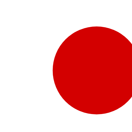
販売代理店さま向け情報​
お問合せ
お問合せ先、価格情報、E-Shopのご案内など販売店さ
お問合せフォームより、ご質問をお送りください。
水頭症について
「水頭症」とはどのような疾患なのでしょう。成人に多