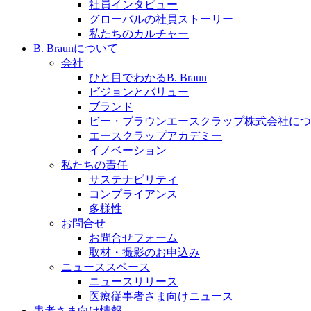
社員インタビュー
採用情報
グローバルの社員ストーリー
私たちのカルチャー
ビー・ブラウンエースクラッﾌﾟで新たな可能性を見つ
B. Braunについて
会社
ひと目でわかるB. Braun
ビジョンとバリュー
ブランド
膝関節の構造とその疾患
ビー・ブラウンエースクラップ株式会社につ
エースクラップアカデミー
製品ポートフォリオ​
身体の中で最も大きい関節である膝関節。日常の生活を
イノベーション
こちらの製品ポートフォリオからも、製品をお探しいた
私たちの責任
サステナビリティ
コンプライアンス
多様性
お問合せ
お問合せフォーム
取材・撮影のお申込み
ニューススペース
ニュースリリース
エースクラップアカデミー
医療従事者さま向けニュース
患者さま向け情報