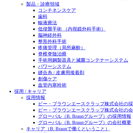
製品・診療領域
ニューススペース
コンチネンスケア
歯科
輸液療法
低侵襲手術 （内視鏡外科手術）
脳神経外科
整形外科手術
疼痛管理（局所麻酔）
脊椎脊髄治療
手術用鋼製器具と滅菌コンテナーシステム
パワーシステム
縫合糸 / 皮膚用接着剤
創傷ケア
血管内塞栓術
採用 / キャリア
採用情報
ビー・ブラウンエースクラップ株式会社の採
ビー・ブラウンエースクラップ株式会社の会
グローバル（B. Braunグループ）の採用情報
グローバル（B. Braunグループ）の会社概要
キャリア（B. Braunで働くということ）