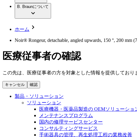
社員インタビュー
アクトリーン ハイライト セット
輸液療法
グローバルの社員ストーリー
B. Braunについて
私たちの責任
疾患・症状
低侵襲手術 （内視鏡外科手術）
私たちのカルチャー
脳神経外科
採用情報
サステナビリティ
整形外科手術
コンプライアンス
ホーム
疼痛管理（局所麻酔）
多様性
キャリア（B. Braunで働くということ）
脊椎脊髄治療
Noir® Rongeur, detachable, angled upwards, 150 °, 200 mm (7 
手術用鋼製器具と滅菌コンテナーシステム
お問合せ
パワーシステム
医療従事者の確認
お問合せフォーム
縫合糸 / 皮膚用接着剤
取材・撮影のお申込み
創傷ケア
血管内塞栓術
この先は、医療従事者の方を対象とした情報を提供しており
ニューススペース
ソリューション
キャンセル
確認
ニュースリリース
医療従事者さま向けニュース
製品・診療領域
製品・ソリューション
会社
ソリューション
医療機器・医薬品製造の OEMソリューショ
私たちの責任
メンテナンスプログラム
国内の修理サービスセンター
コンサルティングサービス
お問合せ
手術器具の管理、再生処理工程の業務改善