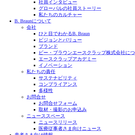
社員インタビュー
採用情報
グローバルの社員ストーリー
私たちのカルチャー
ビー・ブラウンエースクラッﾌﾟで新たな可能性を見つ
B. Braunについて
会社
ひと目でわかるB. Braun
ビジョンとバリュー
ブランド
膝関節の構造とその疾患
ビー・ブラウンエースクラップ株式会社につ
エースクラップアカデミー
製品ポートフォリオ​
身体の中で最も大きい関節である膝関節。日常の生活を
イノベーション
こちらの製品ポートフォリオからも、製品をお探しいた
私たちの責任
サステナビリティ
コンプライアンス
多様性
お問合せ
お問合せフォーム
取材・撮影のお申込み
ニューススペース
ニュースリリース
エースクラップアカデミー
医療従事者さま向けニュース
患者さま向け情報