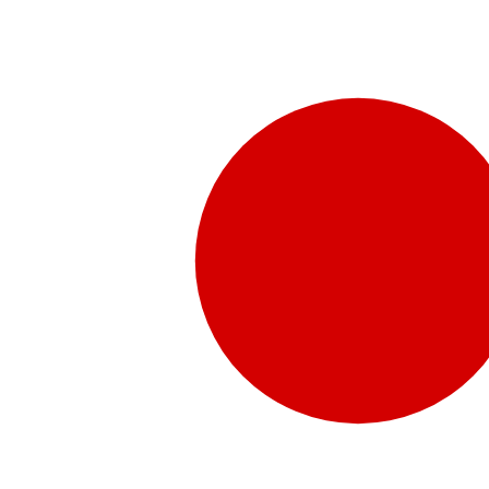
販売代理店さま向け情報​
お問合せ
お問合せ先、価格情報、E-Shopのご案内など販売店さ
お問合せフォームより、ご質問をお送りください。
水頭症について
「水頭症」とはどのような疾患なのでしょう。成人に多