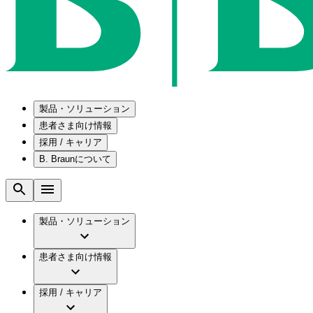
製品・ソリューション
患者さま向け情報
採用 / キャリア
ソリューション
B. Braunについて
疾患・症状
医療機器・医薬品製造の OEMソリューショ
採用情報
メンテナンスプログラム
腰部脊柱管狭窄症について
会社
国内の修理サービスセンター
腰椎椎間板ヘルニアについて
ビー・ブラウンエースクラップ株式会社の採
製品・ソリューション
コンサルティングサービス
膝関節の構造とその疾患
ビー・ブラウンエースクラップ株式会社の会
ひと目でわかるB. Braun
手術器具の管理、再生処理工程の業務改善
水頭症について
グローバル（B. Braunグループ）の採用情報
ビジョンとバリュー
患者さま向け情報
慢性創傷の治癒
グローバル（B. Braunグループ）の会社概要
ブランド
製品・診療領域
アクトリーン ミニ カテ
ビー・ブラウンエースクラップ株式会社につ
キャリア（B. Braunで働くということ）
アクトリーン ハイライト カテ
採用 / キャリア
エースクラップアカデミー
コンチネンスケア
アクトリーン ハイライト カテ チーマン
イノベーション
歯科