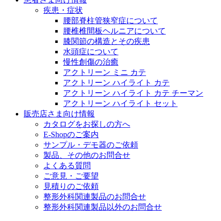
医療に携わるあらゆる方々に、学びと情報共有の場を提
疾患・症状
腰部脊柱管狭窄症について
腰椎椎間板ヘルニアについて
膝関節の構造とその疾患
水頭症について
慢性創傷の治癒
アクトリーン ミニ カテ
アクトリーン ハイライト カテ
アクトリーン ハイライト カテ チーマン
アクトリーン ハイライト セット
販売店さま向け情報
カタログをお探しの方へ
E-Shopのご案内
サンプル・デモ器のご依頼
製品、その他のお問合せ
よくある質問
ご意見・ご要望
見積りのご依頼
整形外科関連製品のお問合せ
整形外科関連製品以外のお問合せ