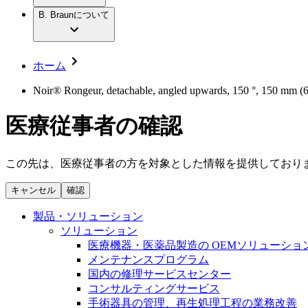
社員インタビュー
アクトリーン ハイライト セット
輸液療法
グローバルの社員ストーリー
B. Braunについて
私たちの責任
疾患・症状
低侵襲手術 （内視鏡外科手術）
私たちのカルチャー
脳神経外科
採用情報
サステナビリティ
整形外科手術
コンプライアンス
ホーム
疼痛管理（局所麻酔）
多様性
キャリア（B. Braunで働くということ）
脊椎脊髄治療
Noir® Rongeur, detachable, angled upwards, 150 °, 150 mm (6"
手術用鋼製器具と滅菌コンテナーシステム
お問合せ
パワーシステム
医療従事者の確認
お問合せフォーム
縫合糸 / 皮膚用接着剤
取材・撮影のお申込み
創傷ケア
血管内塞栓術
この先は、医療従事者の方を対象とした情報を提供しており
ニューススペース
ソリューション
キャンセル
確認
ニュースリリース
医療従事者さま向けニュース
製品・診療領域
製品・ソリューション
会社
ソリューション
医療機器・医薬品製造の OEMソリューショ
私たちの責任
メンテナンスプログラム
国内の修理サービスセンター
コンサルティングサービス
お問合せ
手術器具の管理、再生処理工程の業務改善