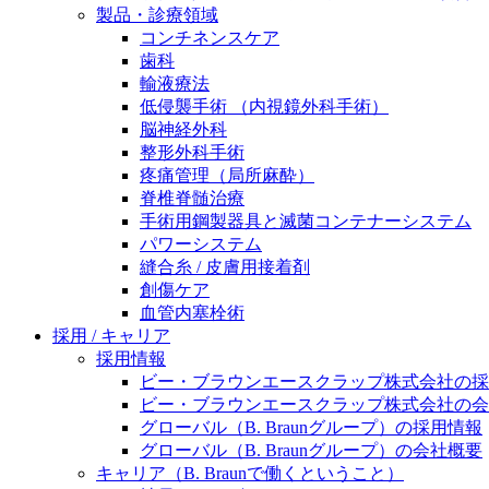
製品・診療領域
ニューススペース
コンチネンスケア
歯科
輸液療法
低侵襲手術 （内視鏡外科手術）
脳神経外科
整形外科手術
疼痛管理（局所麻酔）
脊椎脊髄治療
手術用鋼製器具と滅菌コンテナーシステム
パワーシステム
縫合糸 / 皮膚用接着剤
創傷ケア
血管内塞栓術
採用 / キャリア
採用情報
ビー・ブラウンエースクラップ株式会社の採
ビー・ブラウンエースクラップ株式会社の会
グローバル（B. Braunグループ）の採用情報
グローバル（B. Braunグループ）の会社概要
キャリア（B. Braunで働くということ）