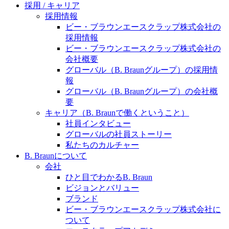
水頭症について
医療に携わるあらゆる方々に、学びと情報共有の場を
採用 / キャリア
提供していくことを目指します。
採用情報
「水頭症」とはどのような疾患なのでしょう。成人に
ビー・ブラウンエースクラップ株式会社の
多い水頭症と、小児に多い水頭症の特徴と症状、検査
採用情報
や治療法など「水頭症」の概要を知っていただくこと
ビー・ブラウンエースクラップ株式会社の
ができます。
会社概要
販売代理店さま向け情報​
グローバル（B. Braunグループ）の採用情
報
お問合せ先、価格情報、E-Shopのご案内など販売店さ
グローバル（B. Braunグループ）の会社概
ま向けの情報スペースです。
要
キャリア（B. Braunで働くということ）
社員インタビュー
お問合せ
グローバルの社員ストーリー
私たちのカルチャー
お問合せフォームより、ご質問をお送りください。
B. Braunについて
会社
ひと目でわかるB. Braun
ビジョンとバリュー
ブランド
ビー・ブラウンエースクラップ株式会社に
ついて