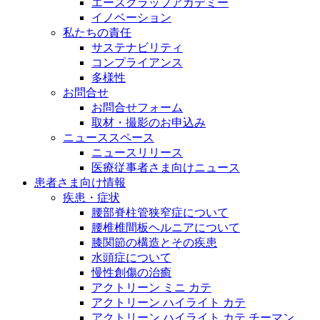
エースクラップアカデミー
イノベーション
私たちの責任
サステナビリティ
コンプライアンス
多様性
お問合せ
お問合せフォーム
取材・撮影のお申込み
ニューススペース
ニュースリリース
医療従事者さま向けニュース
患者さま向け情報
疾患・症状
腰部脊柱管狭窄症について
腰椎椎間板ヘルニアについて
膝関節の構造とその疾患
水頭症について
慢性創傷の治癒
アクトリーン ミニ カテ
アクトリーン ハイライト カテ
アクトリーン ハイライト カテ チーマン