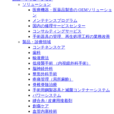
膝関節の構造とその疾患
私たちの責任
ソリューション
医療機器・医薬品製造の OEMソリューショ
身体の中で最も大きい関節である膝関節。日常の生活
ン
お問合せ
を支える、その機能や特徴とは？傷めてしまった場合
メンテナンスプログラム
には、どのような治療の選択肢があるのでしょう。
国内の修理サービスセンター
採用情報
ニューススペース
コンサルティングサービス
手術器具の管理、再生処理工程の業務改善
ビー・ブラウンエースクラッﾌﾟで新たな可能性を見つ
製品・診療領域
けませんか？現在募集中のポジションをご覧いただけ
コンチネンスケア
ます。
歯科
輸液療法
製品ポートフォリオ​
低侵襲手術 （内視鏡外科手術）
こちらの製品ポートフォリオからも、製品をお探しい
脳神経外科
ただくことができます。
整形外科手術
疼痛管理（局所麻酔）
脊椎脊髄治療
手術用鋼製器具と滅菌コンテナーシステム
パワーシステム
縫合糸 / 皮膚用接着剤
創傷ケア
エースクラップアカデミー
血管内塞栓術