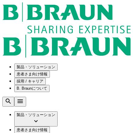
製品・ソリューション
患者さま向け情報
採用 / キャリア
ソリューション
B. Braunについて
疾患・症状
医療機器・医薬品製造の OEMソリューショ
採用情報
ン
腰部脊柱管狭窄症について
会社
メンテナンスプログラム
腰椎椎間板ヘルニアについて
ビー・ブラウンエースクラップ株式会社の
製品・ソリューション
国内の修理サービスセンター
膝関節の構造とその疾患
採用情報
ひと目でわかるB. Braun
コンサルティングサービス
水頭症について
ビー・ブラウンエースクラップ株式会社の
ビジョンとバリュー
患者さま向け情報
手術器具の管理、再生処理工程の業務改善
慢性創傷の治癒
会社概要
ブランド