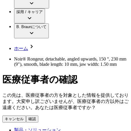
アクトリーン ミニ カテ
グローバル（B. Braunグループ）の採用情
ビー・ブラウンエースクラップ株式会社に
製品・診療領域
アクトリーン ハイライト カテ
報
採用 / キャリア
ついて
アクトリーン ハイライト カテ チーマン
グローバル（B. Braunグループ）の会社概
エースクラップアカデミー
コンチネンスケア
アクトリーン ハイライト セット
要
イノベーション
歯科
B. Braunについて
疾患・症状
輸液療法
キャリア（B. Braunで働くということ）
私たちの責任
低侵襲手術 （内視鏡外科手術）
脳神経外科
社員インタビュー
サステナビリティ
ホーム
整形外科手術
グローバルの社員ストーリー
コンプライアンス
疼痛管理（局所麻酔）
私たちのカルチャー
多様性
Noir® Rongeur, detachable, angled upwards, 150 °, 230 mm
脊椎脊髄治療
(9"), smooth, blade length: 10 mm, jaw width: 1.50 mm
採用情報
手術用鋼製器具と滅菌コンテナーシステム
お問合せ
パワーシステム
医療従事者の確認
キャリア（B. Braunで働くということ）
お問合せフォーム
縫合糸 / 皮膚用接着剤
取材・撮影のお申込み
創傷ケア
血管内塞栓術
この先は、医療従事者の方を対象とした情報を提供しており
ニューススペース
ソリューション
ます。大変申し訳ございませんが、医療従事者の方以外はご
遠慮ください。あなたは医療従事者ですか？
ニュースリリース
医療従事者さま向けニュース
製品・診療領域
キャンセル
確認
会社
製品・ソリューション