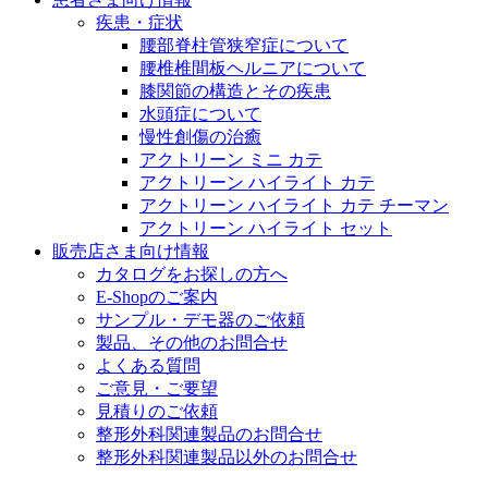
医療に携わるあらゆる方々に、学びと情報共有の場を提
疾患・症状
腰部脊柱管狭窄症について
腰椎椎間板ヘルニアについて
膝関節の構造とその疾患
水頭症について
慢性創傷の治癒
アクトリーン ミニ カテ
アクトリーン ハイライト カテ
アクトリーン ハイライト カテ チーマン
アクトリーン ハイライト セット
販売店さま向け情報
カタログをお探しの方へ
E-Shopのご案内
サンプル・デモ器のご依頼
製品、その他のお問合せ
よくある質問
ご意見・ご要望
見積りのご依頼
整形外科関連製品のお問合せ
整形外科関連製品以外のお問合せ