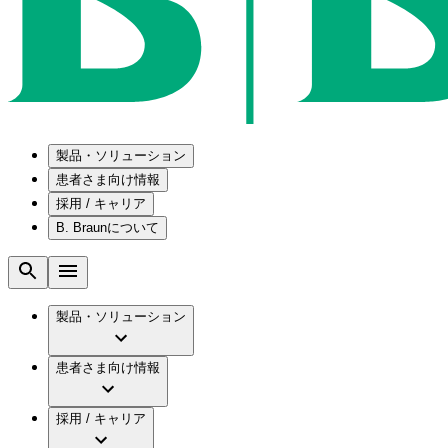
製品・ソリューション
患者さま向け情報
採用 / キャリア
ソリューション
B. Braunについて
疾患・症状
医療機器・医薬品製造の OEMソリューショ
採用情報
メンテナンスプログラム
腰部脊柱管狭窄症について
会社
国内の修理サービスセンター
腰椎椎間板ヘルニアについて
ビー・ブラウンエースクラップ株式会社の採
製品・ソリューション
コンサルティングサービス
膝関節の構造とその疾患
ビー・ブラウンエースクラップ株式会社の会
ひと目でわかるB. Braun
手術器具の管理、再生処理工程の業務改善
水頭症について
グローバル（B. Braunグループ）の採用情報
ビジョンとバリュー
患者さま向け情報
慢性創傷の治癒
グローバル（B. Braunグループ）の会社概要
ブランド
製品・診療領域
アクトリーン ミニ カテ
ビー・ブラウンエースクラップ株式会社につ
キャリア（B. Braunで働くということ）
アクトリーン ハイライト カテ
採用 / キャリア
エースクラップアカデミー
コンチネンスケア
アクトリーン ハイライト カテ チーマン
イノベーション
歯科