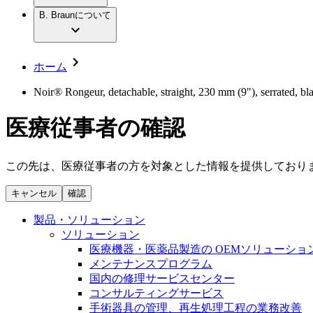
社員インタビュー
アクトリーン ハイライト セット
輸液療法
グローバルの社員ストーリー
B. Braunについて
私たちの責任
疾患・症状
低侵襲手術 （内視鏡外科手術）
私たちのカルチャー
脳神経外科
採用情報
サステナビリティ
整形外科手術
コンプライアンス
ホーム
疼痛管理（局所麻酔）
多様性
キャリア（B. Braunで働くということ）
脊椎脊髄治療
Noir® Rongeur, detachable, straight, 230 mm (9"), serrated, b
手術用鋼製器具と滅菌コンテナーシステム
お問合せ
パワーシステム
医療従事者の確認
お問合せフォーム
縫合糸 / 皮膚用接着剤
取材・撮影のお申込み
創傷ケア
血管内塞栓術
この先は、医療従事者の方を対象とした情報を提供しており
ニューススペース
ソリューション
キャンセル
確認
ニュースリリース
医療従事者さま向けニュース
製品・診療領域
製品・ソリューション
会社
ソリューション
医療機器・医薬品製造の OEMソリューショ
私たちの責任
メンテナンスプログラム
国内の修理サービスセンター
コンサルティングサービス
お問合せ
手術器具の管理、再生処理工程の業務改善