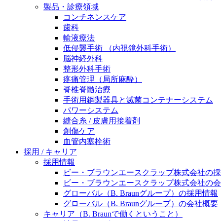
製品・診療領域
ニューススペース
コンチネンスケア
歯科
輸液療法
低侵襲手術 （内視鏡外科手術）
脳神経外科
整形外科手術
疼痛管理（局所麻酔）
脊椎脊髄治療
手術用鋼製器具と滅菌コンテナーシステム
パワーシステム
縫合糸 / 皮膚用接着剤
創傷ケア
血管内塞栓術
採用 / キャリア
採用情報
ビー・ブラウンエースクラップ株式会社の採
ビー・ブラウンエースクラップ株式会社の会
グローバル（B. Braunグループ）の採用情報
グローバル（B. Braunグループ）の会社概要
キャリア（B. Braunで働くということ）