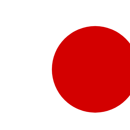
販売代理店さま向け情報​
お問合せ
お問合せ先、価格情報、E-Shopのご案内など販売店さ
お問合せフォームより、ご質問をお送りください。
水頭症について
「水頭症」とはどのような疾患なのでしょう。成人に多