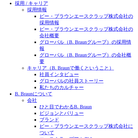
水頭症について
医療に携わるあらゆる方々に、学びと情報共有の場を
採用 / キャリア
提供していくことを目指します。
採用情報
「水頭症」とはどのような疾患なのでしょう。成人に
ビー・ブラウンエースクラップ株式会社の
多い水頭症と、小児に多い水頭症の特徴と症状、検査
採用情報
や治療法など「水頭症」の概要を知っていただくこと
ビー・ブラウンエースクラップ株式会社の
ができます。
会社概要
販売代理店さま向け情報​
グローバル（B. Braunグループ）の採用情
報
お問合せ先、価格情報、E-Shopのご案内など販売店さ
グローバル（B. Braunグループ）の会社概
ま向けの情報スペースです。
要
キャリア（B. Braunで働くということ）
社員インタビュー
お問合せ
グローバルの社員ストーリー
私たちのカルチャー
お問合せフォームより、ご質問をお送りください。
B. Braunについて
会社
ひと目でわかるB. Braun
ビジョンとバリュー
ブランド
ビー・ブラウンエースクラップ株式会社に
ついて