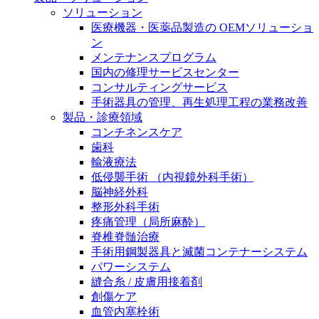
膝関節の構造とその疾患
私たちの責任
ソリューション
医療機器・医薬品製造の OEMソリューショ
身体の中で最も大きい関節である膝関節。日常の生活
ン
お問合せ
を支える、その機能や特徴とは？傷めてしまった場合
メンテナンスプログラム
には、どのような治療の選択肢があるのでしょう。
国内の修理サービスセンター
採用情報
ニューススペース
コンサルティングサービス
手術器具の管理、再生処理工程の業務改善
ビー・ブラウンエースクラッﾌﾟで新たな可能性を見つ
製品・診療領域
けませんか？現在募集中のポジションをご覧いただけ
コンチネンスケア
ます。
歯科
輸液療法
製品ポートフォリオ​
低侵襲手術 （内視鏡外科手術）
こちらの製品ポートフォリオからも、製品をお探しい
脳神経外科
ただくことができます。
整形外科手術
疼痛管理（局所麻酔）
脊椎脊髄治療
手術用鋼製器具と滅菌コンテナーシステム
パワーシステム
縫合糸 / 皮膚用接着剤
創傷ケア
エースクラップアカデミー
血管内塞栓術