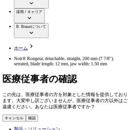
アクトリーン ミニ カテ
グローバル（B. Braunグループ）の採用情
ビー・ブラウンエースクラップ株式会社に
製品・診療領域
アクトリーン ハイライト カテ
報
採用 / キャリア
ついて
アクトリーン ハイライト カテ チーマン
グローバル（B. Braunグループ）の会社概
エースクラップアカデミー
コンチネンスケア
アクトリーン ハイライト セット
要
イノベーション
歯科
B. Braunについて
疾患・症状
輸液療法
キャリア（B. Braunで働くということ）
私たちの責任
低侵襲手術 （内視鏡外科手術）
脳神経外科
社員インタビュー
サステナビリティ
ホーム
整形外科手術
グローバルの社員ストーリー
コンプライアンス
疼痛管理（局所麻酔）
私たちのカルチャー
多様性
Noir® Rongeur, detachable, straight, 200 mm (7 7/8"),
脊椎脊髄治療
serrated, blade length: 12 mm, jaw width: 1.50 mm
採用情報
手術用鋼製器具と滅菌コンテナーシステム
お問合せ
パワーシステム
医療従事者の確認
キャリア（B. Braunで働くということ）
お問合せフォーム
縫合糸 / 皮膚用接着剤
取材・撮影のお申込み
創傷ケア
血管内塞栓術
この先は、医療従事者の方を対象とした情報を提供しており
ニューススペース
ソリューション
ます。大変申し訳ございませんが、医療従事者の方以外はご
遠慮ください。あなたは医療従事者ですか？
ニュースリリース
医療従事者さま向けニュース
製品・診療領域
キャンセル
確認
会社
製品・ソリューション