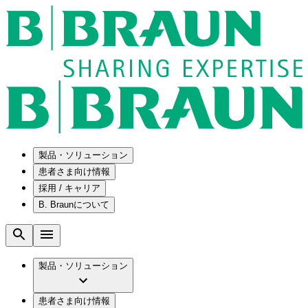
製品・ソリューション
患者さま向け情報
採用 / キャリア
ソリューション
B. Braunについて
疾患・症状
医療機器・医薬品製造の OEMソリューショ
採用情報
ン
腰部脊柱管狭窄症について
会社
メンテナンスプログラム
腰椎椎間板ヘルニアについて
ビー・ブラウンエースクラップ株式会社の
製品・ソリューション
国内の修理サービスセンター
膝関節の構造とその疾患
採用情報
ひと目でわかるB. Braun
コンサルティングサービス
水頭症について
ビー・ブラウンエースクラップ株式会社の
ビジョンとバリュー
患者さま向け情報
手術器具の管理、再生処理工程の業務改善
慢性創傷の治癒
会社概要
ブランド