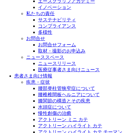
エースクラップアカデミー
イノベーション
私たちの責任
サステナビリティ
コンプライアンス
多様性
お問合せ
お問合せフォーム
取材・撮影のお申込み
ニューススペース
ニュースリリース
医療従事者さま向けニュース
患者さま向け情報
疾患・症状
腰部脊柱管狭窄症について
腰椎椎間板ヘルニアについて
膝関節の構造とその疾患
水頭症について
慢性創傷の治癒
アクトリーン ミニ カテ
アクトリーン ハイライト カテ
アクトリーン ハイライト カテ チーマン