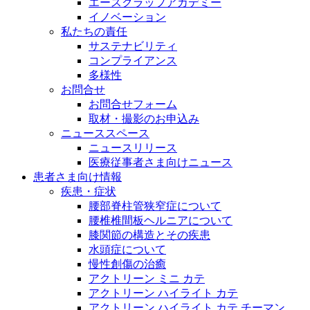
エースクラップアカデミー
イノベーション
私たちの責任
サステナビリティ
コンプライアンス
多様性
お問合せ
お問合せフォーム
取材・撮影のお申込み
ニューススペース
ニュースリリース
医療従事者さま向けニュース
患者さま向け情報
疾患・症状
腰部脊柱管狭窄症について
腰椎椎間板ヘルニアについて
膝関節の構造とその疾患
水頭症について
慢性創傷の治癒
アクトリーン ミニ カテ
アクトリーン ハイライト カテ
アクトリーン ハイライト カテ チーマン