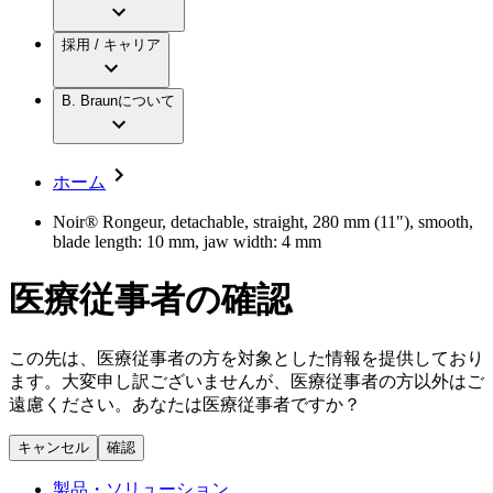
アクトリーン ミニ カテ
グローバル（B. Braunグループ）の採用情
ビー・ブラウンエースクラップ株式会社に
製品・診療領域
アクトリーン ハイライト カテ
報
採用 / キャリア
ついて
アクトリーン ハイライト カテ チーマン
グローバル（B. Braunグループ）の会社概
エースクラップアカデミー
コンチネンスケア
アクトリーン ハイライト セット
要
イノベーション
歯科
B. Braunについて
疾患・症状
輸液療法
キャリア（B. Braunで働くということ）
私たちの責任
低侵襲手術 （内視鏡外科手術）
脳神経外科
社員インタビュー
サステナビリティ
ホーム
整形外科手術
グローバルの社員ストーリー
コンプライアンス
疼痛管理（局所麻酔）
私たちのカルチャー
多様性
Noir® Rongeur, detachable, straight, 280 mm (11"), smooth,
脊椎脊髄治療
blade length: 10 mm, jaw width: 4 mm
採用情報
手術用鋼製器具と滅菌コンテナーシステム
お問合せ
パワーシステム
医療従事者の確認
キャリア（B. Braunで働くということ）
お問合せフォーム
縫合糸 / 皮膚用接着剤
取材・撮影のお申込み
創傷ケア
血管内塞栓術
この先は、医療従事者の方を対象とした情報を提供しており
ニューススペース
ソリューション
ます。大変申し訳ございませんが、医療従事者の方以外はご
遠慮ください。あなたは医療従事者ですか？
ニュースリリース
医療従事者さま向けニュース
製品・診療領域
キャンセル
確認
会社
製品・ソリューション