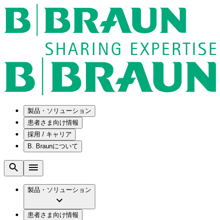
製品・ソリューション
患者さま向け情報
採用 / キャリア
ソリューション
B. Braunについて
疾患・症状
医療機器・医薬品製造の OEMソリューショ
採用情報
ン
腰部脊柱管狭窄症について
会社
メンテナンスプログラム
腰椎椎間板ヘルニアについて
ビー・ブラウンエースクラップ株式会社の
製品・ソリューション
国内の修理サービスセンター
膝関節の構造とその疾患
採用情報
ひと目でわかるB. Braun
コンサルティングサービス
水頭症について
ビー・ブラウンエースクラップ株式会社の
ビジョンとバリュー
患者さま向け情報
手術器具の管理、再生処理工程の業務改善
慢性創傷の治癒
会社概要
ブランド