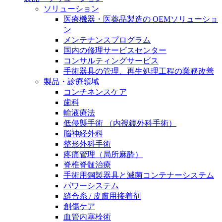
膝関節の構造とその疾患
私たちの責任
ソリューション
医療機器・医薬品製造の OEMソリューショ
身体の中で最も大きい関節である膝関節。日常の生活
ン
お問合せ
を支える、その機能や特徴とは？傷めてしまった場合
メンテナンスプログラム
には、どのような治療の選択肢があるのでしょう。
国内の修理サービスセンター
採用情報
ニューススペース
コンサルティングサービス
手術器具の管理、再生処理工程の業務改善
ビー・ブラウンエースクラッﾌﾟで新たな可能性を見つ
製品・診療領域
けませんか？現在募集中のポジションをご覧いただけ
コンチネンスケア
ます。
歯科
輸液療法
製品ポートフォリオ​
低侵襲手術 （内視鏡外科手術）
こちらの製品ポートフォリオからも、製品をお探しい
脳神経外科
ただくことができます。
整形外科手術
疼痛管理（局所麻酔）
脊椎脊髄治療
手術用鋼製器具と滅菌コンテナーシステム
パワーシステム
縫合糸 / 皮膚用接着剤
創傷ケア
エースクラップアカデミー
血管内塞栓術