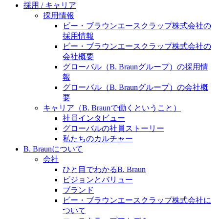
水頭症について
医療に携わるあらゆる方々に、学びと情報共有の場を
採用 / キャリア
提供していくことを目指します。
採用情報
「水頭症」とはどのような疾患なのでしょう。成人に
ビー・ブラウンエースクラップ株式会社の
多い水頭症と、小児に多い水頭症の特徴と症状、検査
採用情報
や治療法など「水頭症」の概要を知っていただくこと
ビー・ブラウンエースクラップ株式会社の
ができます。
会社概要
販売代理店さま向け情報​
グローバル（B. Braunグループ）の採用情
報
お問合せ先、価格情報、E-Shopのご案内など販売店さ
グローバル（B. Braunグループ）の会社概
ま向けの情報スペースです。
要
キャリア（B. Braunで働くということ）
社員インタビュー
お問合せ
グローバルの社員ストーリー
私たちのカルチャー
お問合せフォームより、ご質問をお送りください。
B. Braunについて
会社
ひと目でわかるB. Braun
ビジョンとバリュー
ブランド
ビー・ブラウンエースクラップ株式会社に
ついて