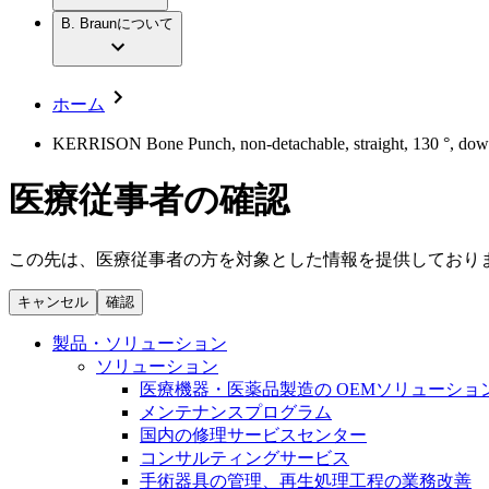
社員インタビュー
アクトリーン ハイライト セット
輸液療法
グローバルの社員ストーリー
B. Braunについて
私たちの責任
疾患・症状
低侵襲手術 （内視鏡外科手術）
私たちのカルチャー
脳神経外科
採用情報
サステナビリティ
整形外科手術
コンプライアンス
ホーム
疼痛管理（局所麻酔）
多様性
キャリア（B. Braunで働くということ）
脊椎脊髄治療
KERRISON Bone Punch, non-detachable, straight, 130 °, downwa
手術用鋼製器具と滅菌コンテナーシステム
お問合せ
パワーシステム
医療従事者の確認
お問合せフォーム
縫合糸 / 皮膚用接着剤
取材・撮影のお申込み
創傷ケア
血管内塞栓術
この先は、医療従事者の方を対象とした情報を提供しており
ニューススペース
ソリューション
キャンセル
確認
ニュースリリース
医療従事者さま向けニュース
製品・診療領域
製品・ソリューション
会社
ソリューション
医療機器・医薬品製造の OEMソリューショ
私たちの責任
メンテナンスプログラム
国内の修理サービスセンター
コンサルティングサービス
お問合せ
手術器具の管理、再生処理工程の業務改善