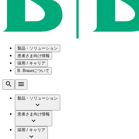
製品・ソリューション
患者さま向け情報
採用 / キャリア
ソリューション
B. Braunについて
疾患・症状
医療機器・医薬品製造の OEMソリューショ
採用情報
メンテナンスプログラム
腰部脊柱管狭窄症について
会社
国内の修理サービスセンター
腰椎椎間板ヘルニアについて
ビー・ブラウンエースクラップ株式会社の採
製品・ソリューション
コンサルティングサービス
膝関節の構造とその疾患
ビー・ブラウンエースクラップ株式会社の会
ひと目でわかるB. Braun
手術器具の管理、再生処理工程の業務改善
水頭症について
グローバル（B. Braunグループ）の採用情報
ビジョンとバリュー
患者さま向け情報
慢性創傷の治癒
グローバル（B. Braunグループ）の会社概要
ブランド
製品・診療領域
アクトリーン ミニ カテ
ビー・ブラウンエースクラップ株式会社につ
キャリア（B. Braunで働くということ）
アクトリーン ハイライト カテ
採用 / キャリア
エースクラップアカデミー
コンチネンスケア
アクトリーン ハイライト カテ チーマン
イノベーション
歯科