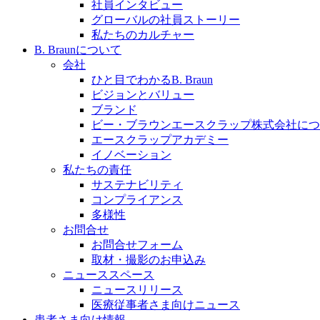
社員インタビュー
採用情報
グローバルの社員ストーリー
私たちのカルチャー
ビー・ブラウンエースクラッﾌﾟで新たな可能性を見つ
B. Braunについて
会社
ひと目でわかるB. Braun
ビジョンとバリュー
ブランド
膝関節の構造とその疾患
ビー・ブラウンエースクラップ株式会社につ
エースクラップアカデミー
製品ポートフォリオ​
身体の中で最も大きい関節である膝関節。日常の生活を
イノベーション
こちらの製品ポートフォリオからも、製品をお探しいた
私たちの責任
サステナビリティ
コンプライアンス
多様性
お問合せ
お問合せフォーム
取材・撮影のお申込み
ニューススペース
ニュースリリース
エースクラップアカデミー
医療従事者さま向けニュース
患者さま向け情報