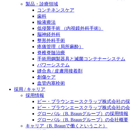
製品・診療領域
ニューススペース
コンチネンスケア
歯科
輸液療法
低侵襲手術 （内視鏡外科手術）
脳神経外科
整形外科手術
疼痛管理（局所麻酔）
脊椎脊髄治療
手術用鋼製器具と滅菌コンテナーシステム
パワーシステム
縫合糸 / 皮膚用接着剤
創傷ケア
血管内塞栓術
採用 / キャリア
採用情報
ビー・ブラウンエースクラップ株式会社の採
ビー・ブラウンエースクラップ株式会社の会
グローバル（B. Braunグループ）の採用情報
グローバル（B. Braunグループ）の会社概要
キャリア（B. Braunで働くということ）