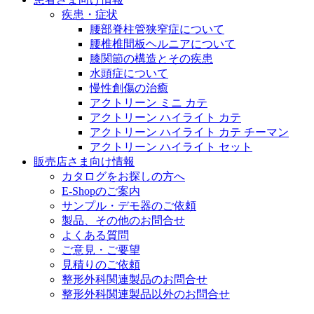
医療に携わるあらゆる方々に、学びと情報共有の場を提
疾患・症状
腰部脊柱管狭窄症について
腰椎椎間板ヘルニアについて
膝関節の構造とその疾患
水頭症について
慢性創傷の治癒
アクトリーン ミニ カテ
アクトリーン ハイライト カテ
アクトリーン ハイライト カテ チーマン
アクトリーン ハイライト セット
販売店さま向け情報
カタログをお探しの方へ
E-Shopのご案内
サンプル・デモ器のご依頼
製品、その他のお問合せ
よくある質問
ご意見・ご要望
見積りのご依頼
整形外科関連製品のお問合せ
整形外科関連製品以外のお問合せ