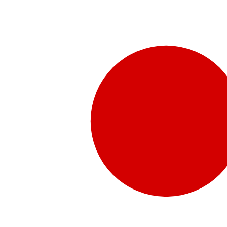
販売代理店さま向け情報​
お問合せ
お問合せ先、価格情報、E-Shopのご案内など販売店さ
お問合せフォームより、ご質問をお送りください。
水頭症について
「水頭症」とはどのような疾患なのでしょう。成人に多