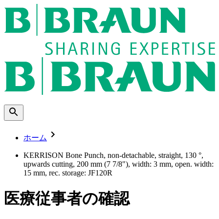
ホーム
KERRISON Bone Punch, non-detachable, straight, 130 °,
upwards cutting, 200 mm (7 7/8"), width: 3 mm, open. width:
15 mm, rec. storage: JF120R
医療従事者の確認