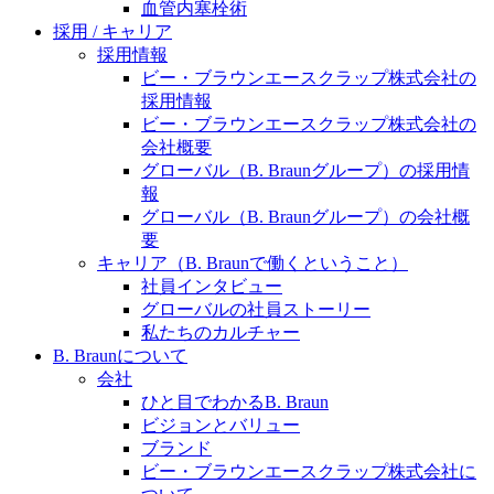
水頭症について
血管内塞栓術
医療に携わるあらゆる方々に、学びと情報共有の場を
採用 / キャリア
提供していくことを目指します。
「水頭症」とはどのような疾患なのでしょう。成人に
採用情報
多い水頭症と、小児に多い水頭症の特徴と症状、検査
ビー・ブラウンエースクラップ株式会社の
や治療法など「水頭症」の概要を知っていただくこと
採用情報
ができます。
ビー・ブラウンエースクラップ株式会社の
販売代理店さま向け情報​
会社概要
グローバル（B. Braunグループ）の採用情
お問合せ先、価格情報、E-Shopのご案内など販売店さ
報
ま向けの情報スペースです。
グローバル（B. Braunグループ）の会社概
要
キャリア（B. Braunで働くということ）
社員インタビュー
お問合せ
グローバルの社員ストーリー
私たちのカルチャー
お問合せフォームより、ご質問をお送りください。
B. Braunについて
会社
ひと目でわかるB. Braun
ビジョンとバリュー
ブランド
ビー・ブラウンエースクラップ株式会社に