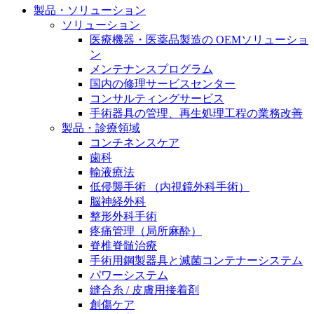
製品・ソリューション
膝関節の構造とその疾患
私たちの責任
ソリューション
身体の中で最も大きい関節である膝関節。日常の生活
医療機器・医薬品製造の OEMソリューショ
お問合せ
を支える、その機能や特徴とは？傷めてしまった場合
ン
には、どのような治療の選択肢があるのでしょう。
メンテナンスプログラム
採用情報
ニューススペース
国内の修理サービスセンター
コンサルティングサービス
ビー・ブラウンエースクラッﾌﾟで新たな可能性を見つ
手術器具の管理、再生処理工程の業務改善
けませんか？現在募集中のポジションをご覧いただけ
製品・診療領域
ます。
コンチネンスケア
歯科
製品ポートフォリオ​
輸液療法
低侵襲手術 （内視鏡外科手術）
こちらの製品ポートフォリオからも、製品をお探しい
脳神経外科
ただくことができます。
整形外科手術
疼痛管理（局所麻酔）
脊椎脊髄治療
手術用鋼製器具と滅菌コンテナーシステム
パワーシステム
縫合糸 / 皮膚用接着剤
エースクラップアカデミー
創傷ケア