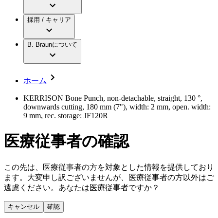
アクトリーン ミニ カテ
グローバル（B. Braunグループ）の採用情
ビー・ブラウンエースクラップ株式会社に
製品・診療領域
アクトリーン ハイライト カテ
報
採用 / キャリア
ついて
アクトリーン ハイライト カテ チーマン
グローバル（B. Braunグループ）の会社概
エースクラップアカデミー
コンチネンスケア
アクトリーン ハイライト セット
要
イノベーション
歯科
B. Braunについて
疾患・症状
輸液療法
キャリア（B. Braunで働くということ）
私たちの責任
低侵襲手術 （内視鏡外科手術）
脳神経外科
社員インタビュー
サステナビリティ
ホーム
整形外科手術
グローバルの社員ストーリー
コンプライアンス
疼痛管理（局所麻酔）
私たちのカルチャー
多様性
KERRISON Bone Punch, non-detachable, straight, 130 °,
脊椎脊髄治療
downwards cutting, 180 mm (7"), width: 2 mm, open. width:
採用情報
手術用鋼製器具と滅菌コンテナーシステム
お問合せ
9 mm, rec. storage: JF120R
パワーシステム
キャリア（B. Braunで働くということ）
お問合せフォーム
縫合糸 / 皮膚用接着剤
医療従事者の確認
取材・撮影のお申込み
創傷ケア
血管内塞栓術
ニューススペース
ソリューション
この先は、医療従事者の方を対象とした情報を提供しており
ます。大変申し訳ございませんが、医療従事者の方以外はご
ニュースリリース
遠慮ください。あなたは医療従事者ですか？
医療従事者さま向けニュース
製品・診療領域
会社
キャンセル
確認