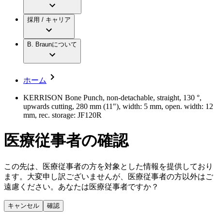
アクトリーン ミニ カテ
グローバル（B. Braunグループ）の採用情
ビー・ブラウンエースクラップ株式会社に
製品・診療領域
アクトリーン ハイライト カテ
報
採用 / キャリア
ついて
アクトリーン ハイライト カテ チーマン
グローバル（B. Braunグループ）の会社概
エースクラップアカデミー
コンチネンスケア
アクトリーン ハイライト セット
要
イノベーション
歯科
B. Braunについて
疾患・症状
輸液療法
キャリア（B. Braunで働くということ）
私たちの責任
低侵襲手術 （内視鏡外科手術）
脳神経外科
社員インタビュー
サステナビリティ
ホーム
整形外科手術
グローバルの社員ストーリー
コンプライアンス
疼痛管理（局所麻酔）
私たちのカルチャー
多様性
KERRISON Bone Punch, non-detachable, straight, 130 °,
脊椎脊髄治療
upwards cutting, 280 mm (11"), width: 5 mm, open. width: 12
採用情報
手術用鋼製器具と滅菌コンテナーシステム
お問合せ
mm, rec. storage: JF120R
パワーシステム
キャリア（B. Braunで働くということ）
お問合せフォーム
縫合糸 / 皮膚用接着剤
医療従事者の確認
取材・撮影のお申込み
創傷ケア
血管内塞栓術
ニューススペース
ソリューション
この先は、医療従事者の方を対象とした情報を提供しており
ます。大変申し訳ございませんが、医療従事者の方以外はご
ニュースリリース
遠慮ください。あなたは医療従事者ですか？
医療従事者さま向けニュース
製品・診療領域
会社
キャンセル
確認