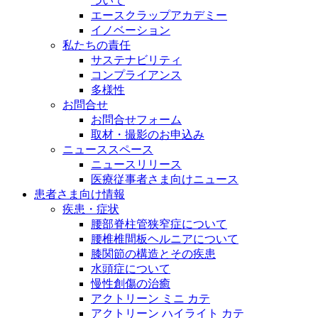
ついて
エースクラップアカデミー
イノベーション
私たちの責任
サステナビリティ
コンプライアンス
多様性
お問合せ
お問合せフォーム
取材・撮影のお申込み
ニューススペース
ニュースリリース
医療従事者さま向けニュース
患者さま向け情報
疾患・症状
腰部脊柱管狭窄症について
腰椎椎間板ヘルニアについて
膝関節の構造とその疾患
水頭症について
慢性創傷の治癒
アクトリーン ミニ カテ
アクトリーン ハイライト カテ