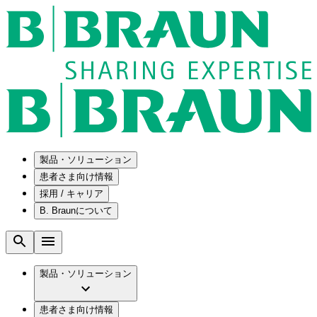
製品・ソリューション
患者さま向け情報
採用 / キャリア
ソリューション
B. Braunについて
疾患・症状
医療機器・医薬品製造の OEMソリューショ
採用情報
ン
腰部脊柱管狭窄症について
会社
メンテナンスプログラム
腰椎椎間板ヘルニアについて
ビー・ブラウンエースクラップ株式会社の
製品・ソリューション
国内の修理サービスセンター
膝関節の構造とその疾患
採用情報
ひと目でわかるB. Braun
コンサルティングサービス
水頭症について
ビー・ブラウンエースクラップ株式会社の
ビジョンとバリュー
患者さま向け情報
手術器具の管理、再生処理工程の業務改善
慢性創傷の治癒
会社概要
ブランド