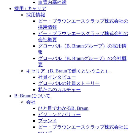
水頭症について
血管内塞栓術
医療に携わるあらゆる方々に、学びと情報共有の場を
採用 / キャリア
提供していくことを目指します。
「水頭症」とはどのような疾患なのでしょう。成人に
採用情報
多い水頭症と、小児に多い水頭症の特徴と症状、検査
ビー・ブラウンエースクラップ株式会社の
や治療法など「水頭症」の概要を知っていただくこと
採用情報
ができます。
ビー・ブラウンエースクラップ株式会社の
販売代理店さま向け情報​
会社概要
グローバル（B. Braunグループ）の採用情
お問合せ先、価格情報、E-Shopのご案内など販売店さ
報
ま向けの情報スペースです。
グローバル（B. Braunグループ）の会社概
要
キャリア（B. Braunで働くということ）
社員インタビュー
お問合せ
グローバルの社員ストーリー
私たちのカルチャー
お問合せフォームより、ご質問をお送りください。
B. Braunについて
会社
ひと目でわかるB. Braun
ビジョンとバリュー
ブランド
ビー・ブラウンエースクラップ株式会社に