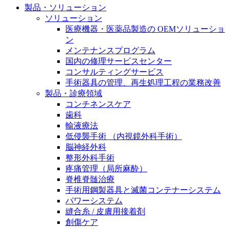
製品・ソリューション
膝関節の構造とその疾患
私たちの責任
ソリューション
身体の中で最も大きい関節である膝関節。日常の生活
医療機器・医薬品製造の OEMソリューショ
お問合せ
を支える、その機能や特徴とは？傷めてしまった場合
ン
には、どのような治療の選択肢があるのでしょう。
メンテナンスプログラム
採用情報
ニューススペース
国内の修理サービスセンター
コンサルティングサービス
ビー・ブラウンエースクラッﾌﾟで新たな可能性を見つ
手術器具の管理、再生処理工程の業務改善
けませんか？現在募集中のポジションをご覧いただけ
製品・診療領域
ます。
コンチネンスケア
歯科
製品ポートフォリオ​
輸液療法
低侵襲手術 （内視鏡外科手術）
こちらの製品ポートフォリオからも、製品をお探しい
脳神経外科
ただくことができます。
整形外科手術
疼痛管理（局所麻酔）
脊椎脊髄治療
手術用鋼製器具と滅菌コンテナーシステム
パワーシステム
縫合糸 / 皮膚用接着剤
エースクラップアカデミー
創傷ケア