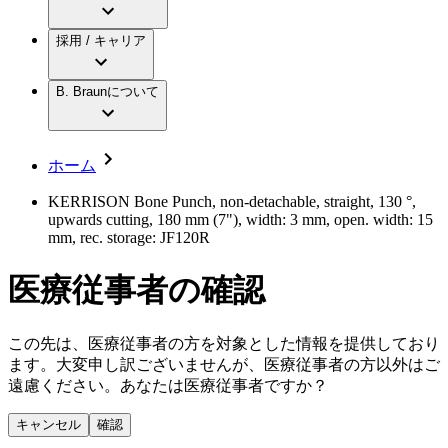
アクトリーン ミニ カテ
グローバル（B. Braunグループ）の採用情
ビー・ブラウンエースクラップ株式会社に
製品・診療領域
アクトリーン ハイライト カテ
報
採用 / キャリア
ついて
アクトリーン ハイライト カテ チーマン
グローバル（B. Braunグループ）の会社概
エースクラップアカデミー
コンチネンスケア
アクトリーン ハイライト セット
要
イノベーション
歯科
B. Braunについて
疾患・症状
輸液療法
キャリア（B. Braunで働くということ）
私たちの責任
低侵襲手術 （内視鏡外科手術）
脳神経外科
社員インタビュー
サステナビリティ
ホーム
整形外科手術
グローバルの社員ストーリー
コンプライアンス
疼痛管理（局所麻酔）
私たちのカルチャー
多様性
KERRISON Bone Punch, non-detachable, straight, 130 °,
脊椎脊髄治療
upwards cutting, 180 mm (7"), width: 3 mm, open. width: 15
採用情報
手術用鋼製器具と滅菌コンテナーシステム
お問合せ
mm, rec. storage: JF120R
パワーシステム
キャリア（B. Braunで働くということ）
お問合せフォーム
縫合糸 / 皮膚用接着剤
医療従事者の確認
取材・撮影のお申込み
創傷ケア
血管内塞栓術
ニューススペース
ソリューション
この先は、医療従事者の方を対象とした情報を提供しており
ます。大変申し訳ございませんが、医療従事者の方以外はご
ニュースリリース
遠慮ください。あなたは医療従事者ですか？
医療従事者さま向けニュース
製品・診療領域
会社
キャンセル
確認