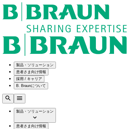
製品・ソリューション
患者さま向け情報
採用 / キャリア
ソリューション
B. Braunについて
疾患・症状
医療機器・医薬品製造の OEMソリューショ
採用情報
ン
腰部脊柱管狭窄症について
会社
メンテナンスプログラム
腰椎椎間板ヘルニアについて
ビー・ブラウンエースクラップ株式会社の
製品・ソリューション
国内の修理サービスセンター
膝関節の構造とその疾患
採用情報
ひと目でわかるB. Braun
コンサルティングサービス
水頭症について
ビー・ブラウンエースクラップ株式会社の
ビジョンとバリュー
患者さま向け情報
手術器具の管理、再生処理工程の業務改善
慢性創傷の治癒
会社概要
ブランド