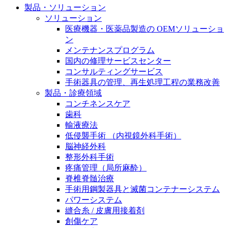
製品・ソリューション
膝関節の構造とその疾患
私たちの責任
ソリューション
身体の中で最も大きい関節である膝関節。日常の生活
医療機器・医薬品製造の OEMソリューショ
お問合せ
を支える、その機能や特徴とは？傷めてしまった場合
ン
には、どのような治療の選択肢があるのでしょう。
メンテナンスプログラム
採用情報
ニューススペース
国内の修理サービスセンター
コンサルティングサービス
ビー・ブラウンエースクラッﾌﾟで新たな可能性を見つ
手術器具の管理、再生処理工程の業務改善
けませんか？現在募集中のポジションをご覧いただけ
製品・診療領域
ます。
コンチネンスケア
歯科
製品ポートフォリオ​
輸液療法
低侵襲手術 （内視鏡外科手術）
こちらの製品ポートフォリオからも、製品をお探しい
脳神経外科
ただくことができます。
整形外科手術
疼痛管理（局所麻酔）
脊椎脊髄治療
手術用鋼製器具と滅菌コンテナーシステム
パワーシステム
縫合糸 / 皮膚用接着剤
エースクラップアカデミー
創傷ケア