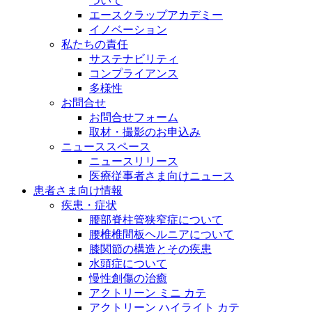
ついて
エースクラップアカデミー
イノベーション
私たちの責任
サステナビリティ
コンプライアンス
多様性
お問合せ
お問合せフォーム
取材・撮影のお申込み
ニューススペース
ニュースリリース
医療従事者さま向けニュース
患者さま向け情報
疾患・症状
腰部脊柱管狭窄症について
腰椎椎間板ヘルニアについて
膝関節の構造とその疾患
水頭症について
慢性創傷の治癒
アクトリーン ミニ カテ
アクトリーン ハイライト カテ