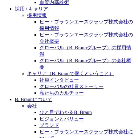
水頭症について
血管内塞栓術
医療に携わるあらゆる方々に、学びと情報共有の場を
採用 / キャリア
提供していくことを目指します。
「水頭症」とはどのような疾患なのでしょう。成人に
採用情報
多い水頭症と、小児に多い水頭症の特徴と症状、検査
ビー・ブラウンエースクラップ株式会社の
や治療法など「水頭症」の概要を知っていただくこと
採用情報
ができます。
ビー・ブラウンエースクラップ株式会社の
販売代理店さま向け情報​
会社概要
グローバル（B. Braunグループ）の採用情
お問合せ先、価格情報、E-Shopのご案内など販売店さ
報
ま向けの情報スペースです。
グローバル（B. Braunグループ）の会社概
要
キャリア（B. Braunで働くということ）
社員インタビュー
お問合せ
グローバルの社員ストーリー
私たちのカルチャー
お問合せフォームより、ご質問をお送りください。
B. Braunについて
会社
ひと目でわかるB. Braun
ビジョンとバリュー
ブランド
ビー・ブラウンエースクラップ株式会社に