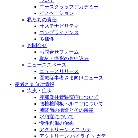
ついて
エースクラップアカデミー
イノベーション
私たちの責任
サステナビリティ
コンプライアンス
多様性
お問合せ
お問合せフォーム
取材・撮影のお申込み
ニューススペース
ニュースリリース
医療従事者さま向けニュース
患者さま向け情報
疾患・症状
腰部脊柱管狭窄症について
腰椎椎間板ヘルニアについて
膝関節の構造とその疾患
水頭症について
慢性創傷の治癒
アクトリーン ミニ カテ
アクトリーン ハイライト カテ