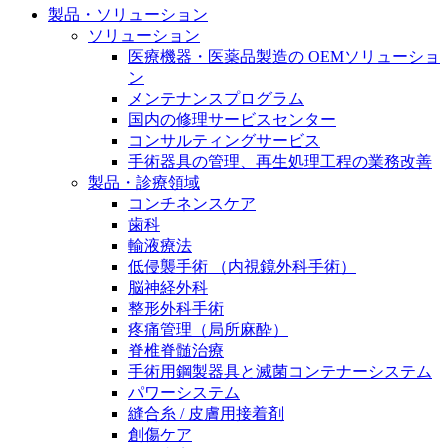
製品・ソリューション
膝関節の構造とその疾患
私たちの責任
ソリューション
身体の中で最も大きい関節である膝関節。日常の生活
医療機器・医薬品製造の OEMソリューショ
お問合せ
を支える、その機能や特徴とは？傷めてしまった場合
ン
には、どのような治療の選択肢があるのでしょう。
メンテナンスプログラム
採用情報
ニューススペース
国内の修理サービスセンター
コンサルティングサービス
ビー・ブラウンエースクラッﾌﾟで新たな可能性を見つ
手術器具の管理、再生処理工程の業務改善
けませんか？現在募集中のポジションをご覧いただけ
製品・診療領域
ます。
コンチネンスケア
歯科
製品ポートフォリオ​
輸液療法
低侵襲手術 （内視鏡外科手術）
こちらの製品ポートフォリオからも、製品をお探しい
脳神経外科
ただくことができます。
整形外科手術
疼痛管理（局所麻酔）
脊椎脊髄治療
手術用鋼製器具と滅菌コンテナーシステム
パワーシステム
縫合糸 / 皮膚用接着剤
エースクラップアカデミー
創傷ケア