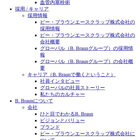
水頭症について
血管内塞栓術
医療に携わるあらゆる方々に、学びと情報共有の場を
採用 / キャリア
提供していくことを目指します。
「水頭症」とはどのような疾患なのでしょう。成人に
採用情報
多い水頭症と、小児に多い水頭症の特徴と症状、検査
ビー・ブラウンエースクラップ株式会社の
や治療法など「水頭症」の概要を知っていただくこと
採用情報
ができます。
ビー・ブラウンエースクラップ株式会社の
販売代理店さま向け情報​
会社概要
グローバル（B. Braunグループ）の採用情
お問合せ先、価格情報、E-Shopのご案内など販売店さ
報
ま向けの情報スペースです。
グローバル（B. Braunグループ）の会社概
要
キャリア（B. Braunで働くということ）
社員インタビュー
お問合せ
グローバルの社員ストーリー
私たちのカルチャー
お問合せフォームより、ご質問をお送りください。
B. Braunについて
会社
ひと目でわかるB. Braun
ビジョンとバリュー
ブランド
ビー・ブラウンエースクラップ株式会社に