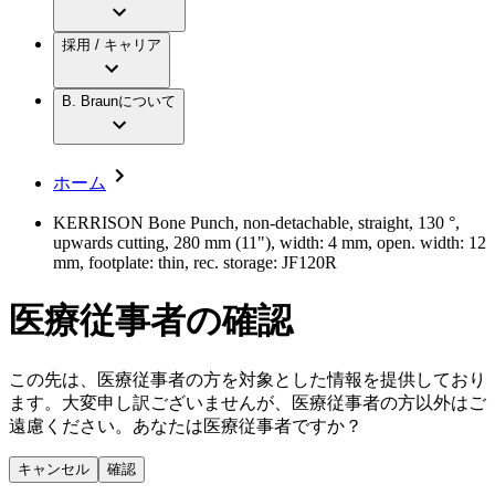
アクトリーン ミニ カテ
グローバル（B. Braunグループ）の採用情
ビー・ブラウンエースクラップ株式会社に
製品・診療領域
アクトリーン ハイライト カテ
報
採用 / キャリア
ついて
アクトリーン ハイライト カテ チーマン
グローバル（B. Braunグループ）の会社概
エースクラップアカデミー
コンチネンスケア
アクトリーン ハイライト セット
要
イノベーション
歯科
B. Braunについて
疾患・症状
輸液療法
キャリア（B. Braunで働くということ）
私たちの責任
低侵襲手術 （内視鏡外科手術）
脳神経外科
社員インタビュー
サステナビリティ
ホーム
整形外科手術
グローバルの社員ストーリー
コンプライアンス
疼痛管理（局所麻酔）
私たちのカルチャー
多様性
KERRISON Bone Punch, non-detachable, straight, 130 °,
脊椎脊髄治療
upwards cutting, 280 mm (11"), width: 4 mm, open. width: 12
採用情報
手術用鋼製器具と滅菌コンテナーシステム
お問合せ
mm, footplate: thin, rec. storage: JF120R
パワーシステム
キャリア（B. Braunで働くということ）
お問合せフォーム
縫合糸 / 皮膚用接着剤
医療従事者の確認
取材・撮影のお申込み
創傷ケア
血管内塞栓術
ニューススペース
ソリューション
この先は、医療従事者の方を対象とした情報を提供しており
ます。大変申し訳ございませんが、医療従事者の方以外はご
ニュースリリース
遠慮ください。あなたは医療従事者ですか？
医療従事者さま向けニュース
製品・診療領域
会社
キャンセル
確認