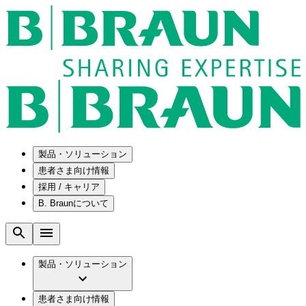
製品・ソリューション
患者さま向け情報
採用 / キャリア
ソリューション
B. Braunについて
疾患・症状
医療機器・医薬品製造の OEMソリューショ
採用情報
ン
腰部脊柱管狭窄症について
会社
メンテナンスプログラム
腰椎椎間板ヘルニアについて
ビー・ブラウンエースクラップ株式会社の
製品・ソリューション
国内の修理サービスセンター
膝関節の構造とその疾患
採用情報
ひと目でわかるB. Braun
コンサルティングサービス
水頭症について
ビー・ブラウンエースクラップ株式会社の
ビジョンとバリュー
患者さま向け情報
手術器具の管理、再生処理工程の業務改善
慢性創傷の治癒
会社概要
ブランド