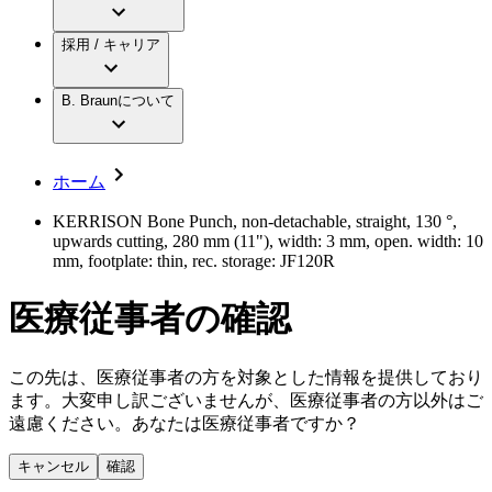
アクトリーン ミニ カテ
グローバル（B. Braunグループ）の採用情
ビー・ブラウンエースクラップ株式会社に
製品・診療領域
アクトリーン ハイライト カテ
報
採用 / キャリア
ついて
アクトリーン ハイライト カテ チーマン
グローバル（B. Braunグループ）の会社概
エースクラップアカデミー
コンチネンスケア
アクトリーン ハイライト セット
要
イノベーション
歯科
B. Braunについて
疾患・症状
輸液療法
キャリア（B. Braunで働くということ）
私たちの責任
低侵襲手術 （内視鏡外科手術）
脳神経外科
社員インタビュー
サステナビリティ
ホーム
整形外科手術
グローバルの社員ストーリー
コンプライアンス
疼痛管理（局所麻酔）
私たちのカルチャー
多様性
KERRISON Bone Punch, non-detachable, straight, 130 °,
脊椎脊髄治療
upwards cutting, 280 mm (11"), width: 3 mm, open. width: 10
採用情報
手術用鋼製器具と滅菌コンテナーシステム
お問合せ
mm, footplate: thin, rec. storage: JF120R
パワーシステム
キャリア（B. Braunで働くということ）
お問合せフォーム
縫合糸 / 皮膚用接着剤
医療従事者の確認
取材・撮影のお申込み
創傷ケア
血管内塞栓術
ニューススペース
ソリューション
この先は、医療従事者の方を対象とした情報を提供しており
ます。大変申し訳ございませんが、医療従事者の方以外はご
ニュースリリース
遠慮ください。あなたは医療従事者ですか？
医療従事者さま向けニュース
製品・診療領域
会社
キャンセル
確認