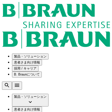
製品・ソリューション
患者さま向け情報
採用 / キャリア
ソリューション
B. Braunについて
疾患・症状
医療機器・医薬品製造の OEMソリューショ
採用情報
ン
腰部脊柱管狭窄症について
会社
メンテナンスプログラム
腰椎椎間板ヘルニアについて
ビー・ブラウンエースクラップ株式会社の
製品・ソリューション
国内の修理サービスセンター
膝関節の構造とその疾患
採用情報
ひと目でわかるB. Braun
コンサルティングサービス
水頭症について
ビー・ブラウンエースクラップ株式会社の
ビジョンとバリュー
患者さま向け情報
手術器具の管理、再生処理工程の業務改善
慢性創傷の治癒
会社概要
ブランド