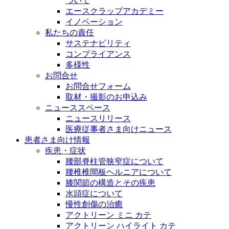
ついて
エースクラップアカデミー
イノベーション
私たちの責任
サステナビリティ
コンプライアンス
多様性
お問合せ
お問合せフォーム
取材・撮影のお申込み
ニューススペース
ニュースリリース
医療従事者さま向けニュース
患者さま向け情報
疾患・症状
腰部脊柱管狭窄症について
腰椎椎間板ヘルニアについて
膝関節の構造とその疾患
水頭症について
慢性創傷の治癒
アクトリーン ミニ カテ
アクトリーン ハイライト カテ