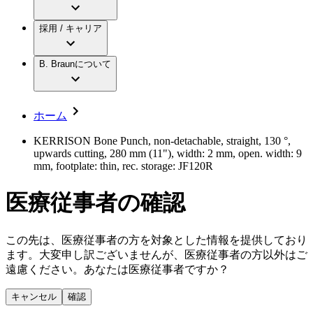
アクトリーン ミニ カテ
グローバル（B. Braunグループ）の採用情
ビー・ブラウンエースクラップ株式会社に
製品・診療領域
アクトリーン ハイライト カテ
報
採用 / キャリア
ついて
アクトリーン ハイライト カテ チーマン
グローバル（B. Braunグループ）の会社概
エースクラップアカデミー
コンチネンスケア
アクトリーン ハイライト セット
要
イノベーション
歯科
B. Braunについて
疾患・症状
輸液療法
キャリア（B. Braunで働くということ）
私たちの責任
低侵襲手術 （内視鏡外科手術）
脳神経外科
社員インタビュー
サステナビリティ
ホーム
整形外科手術
グローバルの社員ストーリー
コンプライアンス
疼痛管理（局所麻酔）
私たちのカルチャー
多様性
KERRISON Bone Punch, non-detachable, straight, 130 °,
脊椎脊髄治療
upwards cutting, 280 mm (11"), width: 2 mm, open. width: 9
採用情報
手術用鋼製器具と滅菌コンテナーシステム
お問合せ
mm, footplate: thin, rec. storage: JF120R
パワーシステム
キャリア（B. Braunで働くということ）
お問合せフォーム
縫合糸 / 皮膚用接着剤
医療従事者の確認
取材・撮影のお申込み
創傷ケア
血管内塞栓術
ニューススペース
ソリューション
この先は、医療従事者の方を対象とした情報を提供しており
ます。大変申し訳ございませんが、医療従事者の方以外はご
ニュースリリース
遠慮ください。あなたは医療従事者ですか？
医療従事者さま向けニュース
製品・診療領域
会社
キャンセル
確認