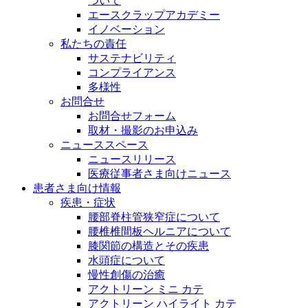
ついて
エースクラップアカデミー
イノベーション
私たちの責任
サステナビリティ
コンプライアンス
多様性
お問合せ
お問合せフォーム
取材・撮影のお申込み
ニューススペース
ニュースリリース
医療従事者さま向けニュース
患者さま向け情報
疾患・症状
腰部脊柱管狭窄症について
腰椎椎間板ヘルニアについて
膝関節の構造とその疾患
水頭症について
慢性創傷の治癒
アクトリーン ミニ カテ
アクトリーン ハイライト カテ