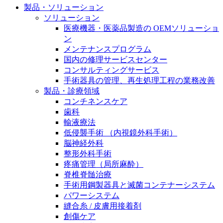
製品・ソリューション
膝関節の構造とその疾患
私たちの責任
ソリューション
身体の中で最も大きい関節である膝関節。日常の生活
医療機器・医薬品製造の OEMソリューショ
お問合せ
を支える、その機能や特徴とは？傷めてしまった場合
ン
には、どのような治療の選択肢があるのでしょう。
メンテナンスプログラム
採用情報
ニューススペース
国内の修理サービスセンター
コンサルティングサービス
ビー・ブラウンエースクラッﾌﾟで新たな可能性を見つ
手術器具の管理、再生処理工程の業務改善
けませんか？現在募集中のポジションをご覧いただけ
製品・診療領域
ます。
コンチネンスケア
歯科
製品ポートフォリオ​
輸液療法
低侵襲手術 （内視鏡外科手術）
こちらの製品ポートフォリオからも、製品をお探しい
脳神経外科
ただくことができます。
整形外科手術
疼痛管理（局所麻酔）
脊椎脊髄治療
手術用鋼製器具と滅菌コンテナーシステム
パワーシステム
縫合糸 / 皮膚用接着剤
エースクラップアカデミー
創傷ケア