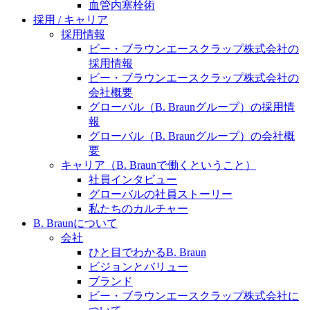
水頭症について
血管内塞栓術
医療に携わるあらゆる方々に、学びと情報共有の場を
採用 / キャリア
提供していくことを目指します。
「水頭症」とはどのような疾患なのでしょう。成人に
採用情報
多い水頭症と、小児に多い水頭症の特徴と症状、検査
ビー・ブラウンエースクラップ株式会社の
や治療法など「水頭症」の概要を知っていただくこと
採用情報
ができます。
ビー・ブラウンエースクラップ株式会社の
販売代理店さま向け情報​
会社概要
グローバル（B. Braunグループ）の採用情
お問合せ先、価格情報、E-Shopのご案内など販売店さ
報
ま向けの情報スペースです。
グローバル（B. Braunグループ）の会社概
要
キャリア（B. Braunで働くということ）
社員インタビュー
お問合せ
グローバルの社員ストーリー
私たちのカルチャー
お問合せフォームより、ご質問をお送りください。
B. Braunについて
会社
ひと目でわかるB. Braun
ビジョンとバリュー
ブランド
ビー・ブラウンエースクラップ株式会社に