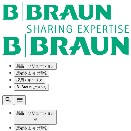
製品・ソリューション
患者さま向け情報
採用 / キャリア
ソリューション
B. Braunについて
疾患・症状
医療機器・医薬品製造の OEMソリューショ
採用情報
ン
腰部脊柱管狭窄症について
会社
メンテナンスプログラム
腰椎椎間板ヘルニアについて
ビー・ブラウンエースクラップ株式会社の
製品・ソリューション
国内の修理サービスセンター
膝関節の構造とその疾患
採用情報
ひと目でわかるB. Braun
コンサルティングサービス
水頭症について
ビー・ブラウンエースクラップ株式会社の
ビジョンとバリュー
患者さま向け情報
手術器具の管理、再生処理工程の業務改善
慢性創傷の治癒
会社概要
ブランド