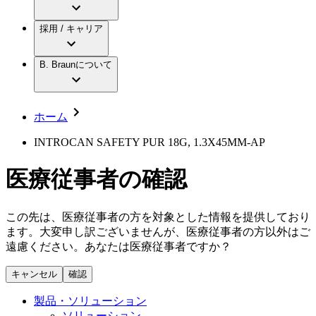
アクトリーン ミニ カテ
グローバル（B. Braunグループ）の採用情
ビー・ブラウンエースクラップ株式会社に
製品・診療領域
アクトリーン ハイライト カテ
報
採用 / キャリア
ついて
アクトリーン ハイライト カテ チーマン
グローバル（B. Braunグループ）の会社概
エースクラップアカデミー
コンチネンスケア
アクトリーン ハイライト セット
要
イノベーション
歯科
B. Braunについて
疾患・症状
輸液療法
キャリア（B. Braunで働くということ）
私たちの責任
低侵襲手術 （内視鏡外科手術）
脳神経外科
社員インタビュー
サステナビリティ
ホーム
整形外科手術
グローバルの社員ストーリー
コンプライアンス
疼痛管理（局所麻酔）
私たちのカルチャー
多様性
INTROCAN SAFETY PUR 18G, 1.3X45MM-AP
脊椎脊髄治療
採用情報
手術用鋼製器具と滅菌コンテナーシステム
お問合せ
医療従事者の確認
パワーシステム
キャリア（B. Braunで働くということ）
お問合せフォーム
縫合糸 / 皮膚用接着剤
取材・撮影のお申込み
創傷ケア
この先は、医療従事者の方を対象とした情報を提供しており
血管内塞栓術
ます。大変申し訳ございませんが、医療従事者の方以外はご
ニューススペース
ソリューション
遠慮ください。あなたは医療従事者ですか？
ニュースリリース
キャンセル
確認
医療従事者さま向けニュース
製品・診療領域
会社
製品・ソリューション
ソリューション