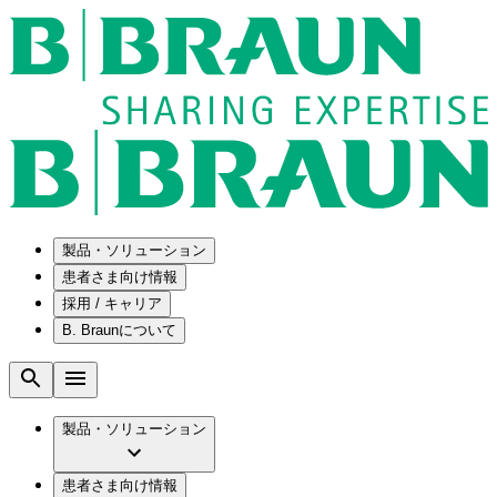
製品・ソリューション
患者さま向け情報
採用 / キャリア
ソリューション
B. Braunについて
疾患・症状
医療機器・医薬品製造の OEMソリューショ
採用情報
ン
腰部脊柱管狭窄症について
会社
メンテナンスプログラム
腰椎椎間板ヘルニアについて
ビー・ブラウンエースクラップ株式会社の
製品・ソリューション
国内の修理サービスセンター
膝関節の構造とその疾患
採用情報
ひと目でわかるB. Braun
コンサルティングサービス
水頭症について
ビー・ブラウンエースクラップ株式会社の
ビジョンとバリュー
患者さま向け情報
手術器具の管理、再生処理工程の業務改善
慢性創傷の治癒
会社概要
ブランド