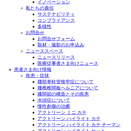
イノベーション
私たちの責任
サステナビリティ
コンプライアンス
多様性
お問合せ
お問合せフォーム
取材・撮影のお申込み
ニューススペース
ニュースリリース
医療従事者さま向けニュース
患者さま向け情報
疾患・症状
腰部脊柱管狭窄症について
腰椎椎間板ヘルニアについて
膝関節の構造とその疾患
水頭症について
慢性創傷の治癒
アクトリーン ミニ カテ
アクトリーン ハイライト カテ
アクトリーン ハイライト カテ チーマン
アクトリーン ハイライト セット