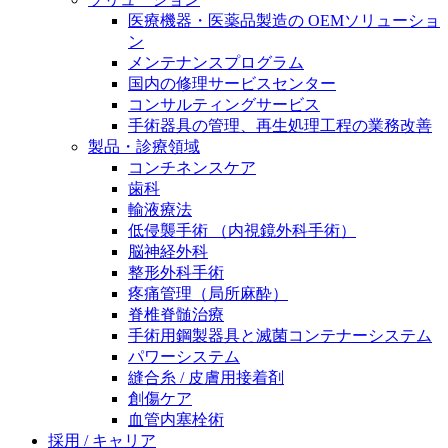
膝関節の構造とその疾患
私たちの責任
医療機器・医薬品製造の OEMソリューショ
ン
身体の中で最も大きい関節である膝関節。日常の生活
メンテナンスプログラム
お問合せ
を支える、その機能や特徴とは？傷めてしまった場合
国内の修理サービスセンター
には、どのような治療の選択肢があるのでしょう。
コンサルティングサービス
採用情報
ニューススペース
手術器具の管理、再生処理工程の業務改善
製品・診療領域
ビー・ブラウンエースクラッﾌﾟで新たな可能性を見つ
コンチネンスケア
けませんか？現在募集中のポジションをご覧いただけ
歯科
ます。
輸液療法
低侵襲手術 （内視鏡外科手術）
製品ポートフォリオ​
脳神経外科
こちらの製品ポートフォリオからも、製品をお探しい
整形外科手術
ただくことができます。
疼痛管理（局所麻酔）
脊椎脊髄治療
手術用鋼製器具と滅菌コンテナーシステム
パワーシステム
縫合糸 / 皮膚用接着剤
創傷ケア
血管内塞栓術
エースクラップアカデミー
採用 / キャリア