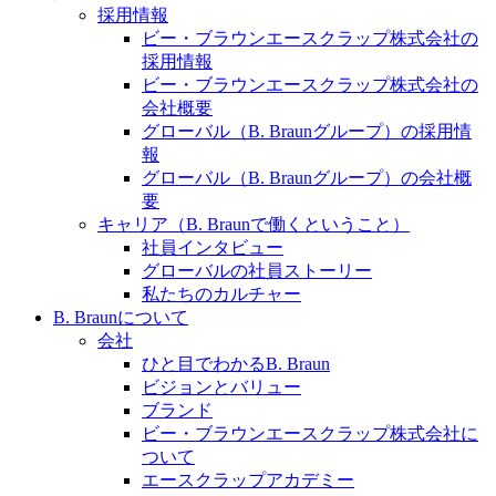
水頭症について
医療に携わるあらゆる方々に、学びと情報共有の場を
採用情報
提供していくことを目指します。
ビー・ブラウンエースクラップ株式会社の
「水頭症」とはどのような疾患なのでしょう。成人に
採用情報
多い水頭症と、小児に多い水頭症の特徴と症状、検査
ビー・ブラウンエースクラップ株式会社の
や治療法など「水頭症」の概要を知っていただくこと
会社概要
ができます。
グローバル（B. Braunグループ）の採用情
販売代理店さま向け情報​
報
グローバル（B. Braunグループ）の会社概
お問合せ先、価格情報、E-Shopのご案内など販売店さ
要
ま向けの情報スペースです。
キャリア（B. Braunで働くということ）
社員インタビュー
グローバルの社員ストーリー
お問合せ
私たちのカルチャー
B. Braunについて
お問合せフォームより、ご質問をお送りください。
会社
ひと目でわかるB. Braun
ビジョンとバリュー
ブランド
ビー・ブラウンエースクラップ株式会社に
ついて
エースクラップアカデミー