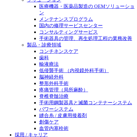
膝関節の構造とその疾患
私たちの責任
医療機器・医薬品製造の OEMソリューショ
ン
身体の中で最も大きい関節である膝関節。日常の生活
メンテナンスプログラム
お問合せ
を支える、その機能や特徴とは？傷めてしまった場合
国内の修理サービスセンター
には、どのような治療の選択肢があるのでしょう。
コンサルティングサービス
採用情報
ニューススペース
手術器具の管理、再生処理工程の業務改善
製品・診療領域
ビー・ブラウンエースクラッﾌﾟで新たな可能性を見つ
コンチネンスケア
けませんか？現在募集中のポジションをご覧いただけ
歯科
ます。
輸液療法
低侵襲手術 （内視鏡外科手術）
製品ポートフォリオ​
脳神経外科
こちらの製品ポートフォリオからも、製品をお探しい
整形外科手術
ただくことができます。
疼痛管理（局所麻酔）
脊椎脊髄治療
手術用鋼製器具と滅菌コンテナーシステム
パワーシステム
縫合糸 / 皮膚用接着剤
創傷ケア
血管内塞栓術
エースクラップアカデミー
採用 / キャリア