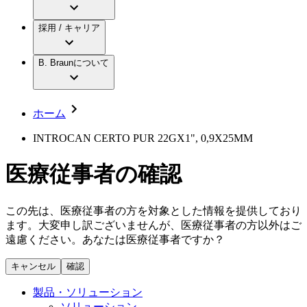
アクトリーン ミニ カテ
グローバル（B. Braunグループ）の採用情
ビー・ブラウンエースクラップ株式会社に
製品・診療領域
アクトリーン ハイライト カテ
報
採用 / キャリア
ついて
アクトリーン ハイライト カテ チーマン
グローバル（B. Braunグループ）の会社概
エースクラップアカデミー
コンチネンスケア
アクトリーン ハイライト セット
要
イノベーション
歯科
B. Braunについて
疾患・症状
輸液療法
キャリア（B. Braunで働くということ）
私たちの責任
低侵襲手術 （内視鏡外科手術）
脳神経外科
社員インタビュー
サステナビリティ
ホーム
整形外科手術
グローバルの社員ストーリー
コンプライアンス
疼痛管理（局所麻酔）
私たちのカルチャー
多様性
INTROCAN CERTO PUR 22GX1", 0,9X25MM
脊椎脊髄治療
採用情報
手術用鋼製器具と滅菌コンテナーシステム
お問合せ
医療従事者の確認
パワーシステム
キャリア（B. Braunで働くということ）
お問合せフォーム
縫合糸 / 皮膚用接着剤
取材・撮影のお申込み
創傷ケア
この先は、医療従事者の方を対象とした情報を提供しており
血管内塞栓術
ます。大変申し訳ございませんが、医療従事者の方以外はご
ニューススペース
ソリューション
遠慮ください。あなたは医療従事者ですか？
ニュースリリース
キャンセル
確認
医療従事者さま向けニュース
製品・診療領域
会社
製品・ソリューション
ソリューション