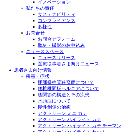
イノベーション
私たちの責任
サステナビリティ
コンプライアンス
多様性
お問合せ
お問合せフォーム
取材・撮影のお申込み
ニューススペース
ニュースリリース
医療従事者さま向けニュース
患者さま向け情報
疾患・症状
腰部脊柱管狭窄症について
腰椎椎間板ヘルニアについて
膝関節の構造とその疾患
水頭症について
慢性創傷の治癒
アクトリーン ミニ カテ
アクトリーン ハイライト カテ
アクトリーン ハイライト カテ チーマン
アクトリーン ハイライト セット