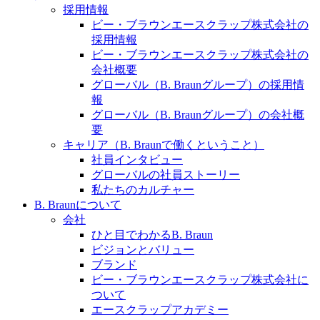
水頭症について
医療に携わるあらゆる方々に、学びと情報共有の場を
採用情報
提供していくことを目指します。
ビー・ブラウンエースクラップ株式会社の
「水頭症」とはどのような疾患なのでしょう。成人に
採用情報
多い水頭症と、小児に多い水頭症の特徴と症状、検査
ビー・ブラウンエースクラップ株式会社の
や治療法など「水頭症」の概要を知っていただくこと
会社概要
ができます。
グローバル（B. Braunグループ）の採用情
販売代理店さま向け情報​
報
グローバル（B. Braunグループ）の会社概
お問合せ先、価格情報、E-Shopのご案内など販売店さ
要
ま向けの情報スペースです。
キャリア（B. Braunで働くということ）
社員インタビュー
グローバルの社員ストーリー
お問合せ
私たちのカルチャー
B. Braunについて
お問合せフォームより、ご質問をお送りください。
会社
ひと目でわかるB. Braun
ビジョンとバリュー
ブランド
ビー・ブラウンエースクラップ株式会社に
ついて
エースクラップアカデミー