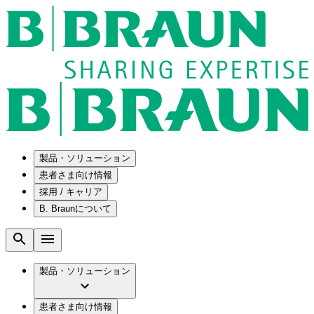
製品・ソリューション
患者さま向け情報
採用 / キャリア
ソリューション
B. Braunについて
疾患・症状
医療機器・医薬品製造の OEMソリューショ
採用情報
ン
腰部脊柱管狭窄症について
会社
メンテナンスプログラム
腰椎椎間板ヘルニアについて
ビー・ブラウンエースクラップ株式会社の
製品・ソリューション
国内の修理サービスセンター
膝関節の構造とその疾患
採用情報
ひと目でわかるB. Braun
コンサルティングサービス
水頭症について
ビー・ブラウンエースクラップ株式会社の
ビジョンとバリュー
患者さま向け情報
手術器具の管理、再生処理工程の業務改善
慢性創傷の治癒
会社概要
ブランド