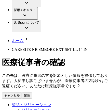
アクトリーン ミニ カテ
グローバル（B. Braunグループ）の採用情
ビー・ブラウンエースクラップ株式会社に
製品・診療領域
アクトリーン ハイライト カテ
報
採用 / キャリア
ついて
アクトリーン ハイライト カテ チーマン
グローバル（B. Braunグループ）の会社概
エースクラップアカデミー
コンチネンスケア
アクトリーン ハイライト セット
要
イノベーション
歯科
B. Braunについて
疾患・症状
輸液療法
キャリア（B. Braunで働くということ）
私たちの責任
低侵襲手術 （内視鏡外科手術）
脳神経外科
社員インタビュー
サステナビリティ
ホーム
整形外科手術
グローバルの社員ストーリー
コンプライアンス
疼痛管理（局所麻酔）
私たちのカルチャー
多様性
CARESITE NR SMBORE EXT SET LL 14 IN
脊椎脊髄治療
採用情報
手術用鋼製器具と滅菌コンテナーシステム
お問合せ
医療従事者の確認
パワーシステム
キャリア（B. Braunで働くということ）
お問合せフォーム
縫合糸 / 皮膚用接着剤
取材・撮影のお申込み
創傷ケア
この先は、医療従事者の方を対象とした情報を提供しており
血管内塞栓術
ます。大変申し訳ございませんが、医療従事者の方以外はご
ニューススペース
ソリューション
遠慮ください。あなたは医療従事者ですか？
ニュースリリース
キャンセル
確認
医療従事者さま向けニュース
製品・診療領域
会社
製品・ソリューション
ソリューション