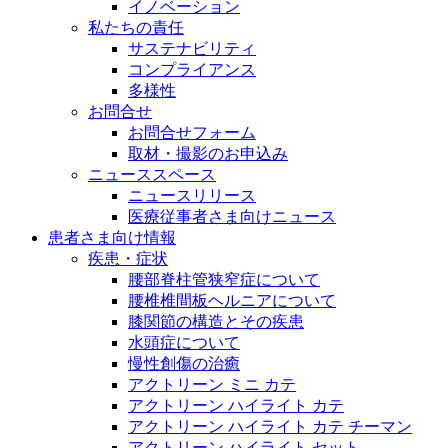
イノベーション
私たちの責任
サステナビリティ
コンプライアンス
多様性
お問合せ
お問合せフォーム
取材・撮影のお申込み
ニューススペース
ニュースリリース
医療従事者さま向けニュース
患者さま向け情報
疾患・症状
腰部脊柱管狭窄症について
腰椎椎間板ヘルニアについて
膝関節の構造とその疾患
水頭症について
慢性創傷の治癒
アクトリーン ミニ カテ
アクトリーン ハイライト カテ
アクトリーン ハイライト カテ チーマン
アクトリーン ハイライト セット