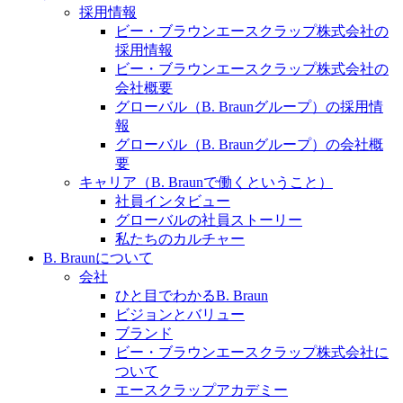
水頭症について
医療に携わるあらゆる方々に、学びと情報共有の場を
採用情報
提供していくことを目指します。
ビー・ブラウンエースクラップ株式会社の
「水頭症」とはどのような疾患なのでしょう。成人に
採用情報
多い水頭症と、小児に多い水頭症の特徴と症状、検査
ビー・ブラウンエースクラップ株式会社の
や治療法など「水頭症」の概要を知っていただくこと
会社概要
ができます。
グローバル（B. Braunグループ）の採用情
販売代理店さま向け情報​
報
グローバル（B. Braunグループ）の会社概
お問合せ先、価格情報、E-Shopのご案内など販売店さ
要
ま向けの情報スペースです。
キャリア（B. Braunで働くということ）
社員インタビュー
グローバルの社員ストーリー
お問合せ
私たちのカルチャー
B. Braunについて
お問合せフォームより、ご質問をお送りください。
会社
ひと目でわかるB. Braun
ビジョンとバリュー
ブランド
ビー・ブラウンエースクラップ株式会社に
ついて
エースクラップアカデミー