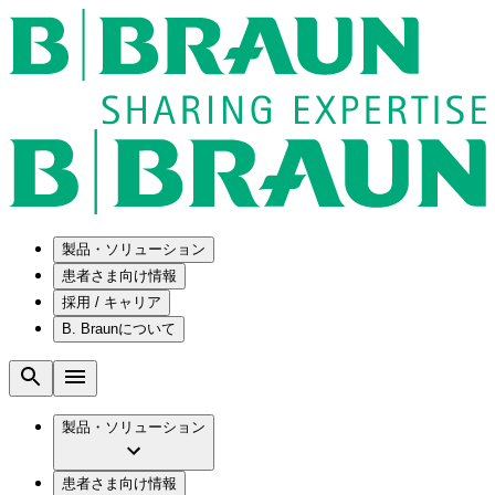
製品・ソリューション
患者さま向け情報
採用 / キャリア
ソリューション
B. Braunについて
疾患・症状
医療機器・医薬品製造の OEMソリューショ
採用情報
ン
腰部脊柱管狭窄症について
会社
メンテナンスプログラム
腰椎椎間板ヘルニアについて
ビー・ブラウンエースクラップ株式会社の
製品・ソリューション
国内の修理サービスセンター
膝関節の構造とその疾患
採用情報
ひと目でわかるB. Braun
コンサルティングサービス
水頭症について
ビー・ブラウンエースクラップ株式会社の
ビジョンとバリュー
患者さま向け情報
手術器具の管理、再生処理工程の業務改善
慢性創傷の治癒
会社概要
ブランド