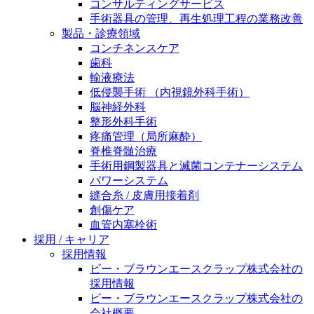
コンサルティングサービス
手術器具の管理、再生処理工程の業務改善
製品・診療領域
コンチネンスケア
歯科
輸液療法
低侵襲手術 （内視鏡外科手術）
脳神経外科
整形外科手術
疼痛管理（局所麻酔）
脊椎脊髄治療
手術用鋼製器具と滅菌コンテナーシステム
パワーシステム
縫合糸 / 皮膚用接着剤
創傷ケア
血管内塞栓術
採用 / キャリア
採用情報
ビー・ブラウンエースクラップ株式会社の
採用情報
ビー・ブラウンエースクラップ株式会社の
会社概要