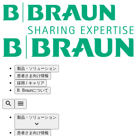
製品・ソリューション
患者さま向け情報
採用 / キャリア
ソリューション
B. Braunについて
疾患・症状
医療機器・医薬品製造の OEMソリューショ
採用情報
ン
腰部脊柱管狭窄症について
会社
メンテナンスプログラム
腰椎椎間板ヘルニアについて
ビー・ブラウンエースクラップ株式会社の
製品・ソリューション
国内の修理サービスセンター
膝関節の構造とその疾患
採用情報
ひと目でわかるB. Braun
コンサルティングサービス
水頭症について
ビー・ブラウンエースクラップ株式会社の
ビジョンとバリュー
患者さま向け情報
手術器具の管理、再生処理工程の業務改善
慢性創傷の治癒
会社概要
ブランド