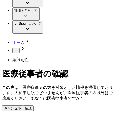
アクトリーン ミニ カテ
グローバル（B. Braunグループ）の採用情
ビー・ブラウンエースクラップ株式会社に
製品・診療領域
アクトリーン ハイライト カテ
報
採用 / キャリア
ついて
アクトリーン ハイライト カテ チーマン
グローバル（B. Braunグループ）の会社概
エースクラップアカデミー
コンチネンスケア
アクトリーン ハイライト セット
要
イノベーション
歯科
B. Braunについて
疾患・症状
輸液療法
キャリア（B. Braunで働くということ）
私たちの責任
低侵襲手術 （内視鏡外科手術）
脳神経外科
社員インタビュー
サステナビリティ
ホーム
整形外科手術
グローバルの社員ストーリー
コンプライアンス
疼痛管理（局所麻酔）
私たちのカルチャー
...
多様性
脊椎脊髄治療
採用情報
薬剤耐性
手術用鋼製器具と滅菌コンテナーシステム
お問合せ
パワーシステム
キャリア（B. Braunで働くということ）
お問合せフォーム
縫合糸 / 皮膚用接着剤
医療従事者の確認
取材・撮影のお申込み
創傷ケア
血管内塞栓術
ニューススペース
この先は、医療従事者の方を対象とした情報を提供しており
ソリューション
ます。大変申し訳ございませんが、医療従事者の方以外はご
ニュースリリース
遠慮ください。あなたは医療従事者ですか？
医療従事者さま向けニュース
製品・診療領域
会社
キャンセル
確認