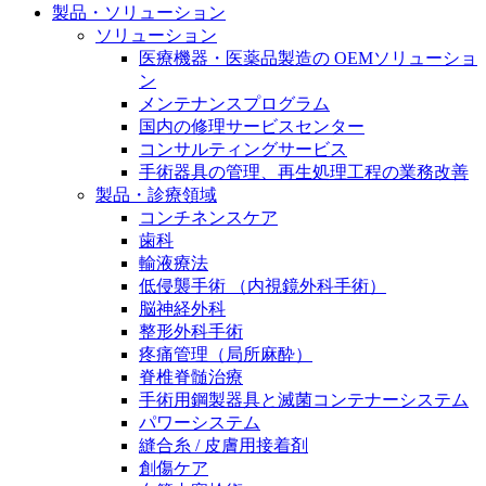
製品・ソリューション
膝関節の構造とその疾患
私たちの責任
ソリューション
身体の中で最も大きい関節である膝関節。日常の生活
医療機器・医薬品製造の OEMソリューショ
お問合せ
を支える、その機能や特徴とは？傷めてしまった場合
ン
には、どのような治療の選択肢があるのでしょう。
メンテナンスプログラム
採用情報
国内の修理サービスセンター
ニューススペース
コンサルティングサービス
ビー・ブラウンエースクラッﾌﾟで新たな可能性を見つ
手術器具の管理、再生処理工程の業務改善
けませんか？現在募集中のポジションをご覧いただけ
製品・診療領域
ます。
コンチネンスケア
歯科
製品ポートフォリオ​
輸液療法
低侵襲手術 （内視鏡外科手術）
こちらの製品ポートフォリオからも、製品をお探しい
脳神経外科
ただくことができます。
整形外科手術
疼痛管理（局所麻酔）
脊椎脊髄治療
手術用鋼製器具と滅菌コンテナーシステム
パワーシステム
縫合糸 / 皮膚用接着剤
エースクラップアカデミー
創傷ケア