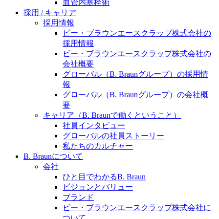
水頭症について
血管内塞栓術
医療に携わるあらゆる方々に、学びと情報共有の場を
採用 / キャリア
提供していくことを目指します。
「水頭症」とはどのような疾患なのでしょう。成人に
採用情報
多い水頭症と、小児に多い水頭症の特徴と症状、検査
ビー・ブラウンエースクラップ株式会社の
や治療法など「水頭症」の概要を知っていただくこと
採用情報
ができます。
ビー・ブラウンエースクラップ株式会社の
会社概要
販売代理店さま向け情報​
グローバル（B. Braunグループ）の採用情
報
お問合せ先、価格情報、E-Shopのご案内など販売店さ
グローバル（B. Braunグループ）の会社概
ま向けの情報スペースです。
要
キャリア（B. Braunで働くということ）
社員インタビュー
お問合せ
グローバルの社員ストーリー
私たちのカルチャー
お問合せフォームより、ご質問をお送りください。
B. Braunについて
会社
ひと目でわかるB. Braun
ビジョンとバリュー
ブランド
ビー・ブラウンエースクラップ株式会社に
ついて