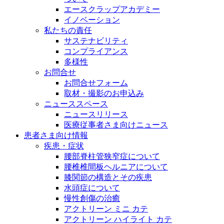
エースクラップアカデミー
イノベーション
私たちの責任
サステナビリティ
コンプライアンス
多様性
お問合せ
お問合せフォーム
取材・撮影のお申込み
ニューススペース
ニュースリリース
医療従事者さま向けニュース
患者さま向け情報
疾患・症状
腰部脊柱管狭窄症について
腰椎椎間板ヘルニアについて
膝関節の構造とその疾患
水頭症について
慢性創傷の治癒
アクトリーン ミニ カテ
アクトリーン ハイライト カテ